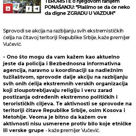
TERORISTE o njegovom ranijem
PONAŠANJU: "Plašimo se da će neko
da digne ZGRADU U VAZDUH"
Sprovodi se akcija na razbijanju svih ekstremističkih
ćelija na čitavoj teritoriji Republike Srbije, kaže premijer
Vučević.
- Ono što mogu da vam kažem kao aktuelno
jeste da policija i Bezbednosna informativna
agencija, naravno u koordinaciji sa nadležnim
tužilaštvom, sprovode dalje akciju na razbijanju
svih onih ćelija ekstremnih verskih organizacija
koji zloupotrebljavaju religiju i veru zarad
postizanja određenih ekstremno političkih i
terorističkih ciljeva. Te aktivnosti se sprovode na
teritoriji čitave Republike Srbije, osim Kosova i
Metohije. Veoma je bitno da kažem ove
aktivnosti nisu usmerene protiv bilo koje etničke
ili verske grupe
- kaže premijer Vučević.