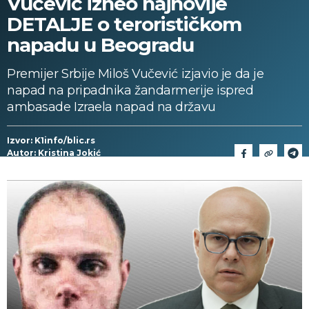
Vučević izneo najnovije
DETALJE o terorističkom
napadu u Beogradu
Premijer Srbije Miloš Vučević izjavio je da je
napad na pripadnika žandarmerije ispred
ambasade Izraela napad na državu
Izvor: K1info/blic.rs
Autor: Kristina Jokić
02/07/2024 > 11:56