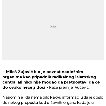
- Miloš Žujović bio je poznat nadležnim
organima kao pripadnik radikalnog islamskog
centra, ali niko nije mogao da pretpostavi da će
do ovako nečeg doći -
kaže premijer Vučević.
Napominje i da nema bilo kakvu informaciju da je došlo
do nekog propusta kod državnih organa kada je u