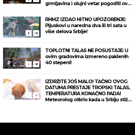
grmljavina i olujni vetar pogoditi ove
delove zemlje!
RHMZ IZDAO HITNO UPOZORENJE:
Pljuskovi u naredna dva ili tri sata u
više delova Srbije!
TOPLOTNI TALAS NE POSUSTAJE: U
ovim gradovima izmereno paklenih
40 stepeni!
IZDRŽITE JOŠ MALO! TAČNO OVOG
DATUMA PRESTAJE TROPSKI TALAS,
TEMPERATURA KONAČNO PADA!
Meteorolog otkrio kada u Srbiju stiže
zahlađenje!