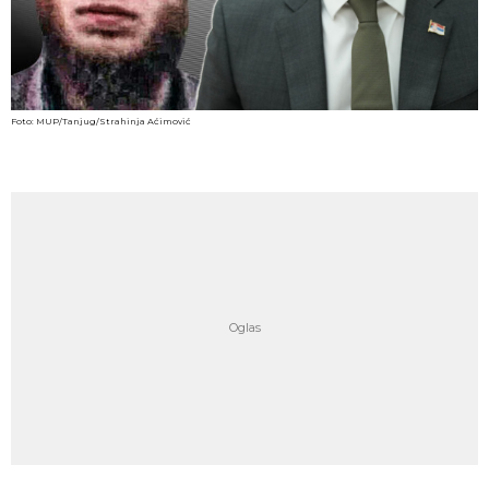
Foto: MUP/Tanjug/Strahinja Aćimović