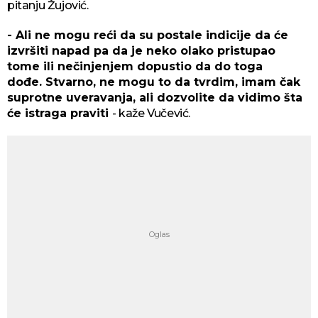
pitanju Žujović.
- Ali ne mogu reći da su postale indicije da će
izvršiti napad pa da je neko olako pristupao
tome ili nečinjenjem dopustio da do toga
dođe. Stvarno, ne mogu to da tvrdim, imam čak
suprotne uveravanja, ali dozvolite da vidimo šta
će istraga praviti
- kaže Vučević.