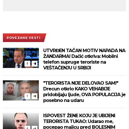
POVEZANE VESTI
UTVRĐEN TAČAN MOTIV NAPADA NA
ŽANDARMA! Dačić otkriva: Mobilni
telefon supruge teroriste na
VEŠTAČENJU U SRBIJI
"TERORISTA NIJE DELOVAO SAM!"
Drecun otkrio KAKO VEHABIJE
pridobijaju ljude, OVA POPULACIJA je
posebno na udaru
ISPOVEST ŽENE KOJU JE UBIJENI
TERORISTA TUKAO: Udarao me,
pocepao majicu pred BOLESNIM