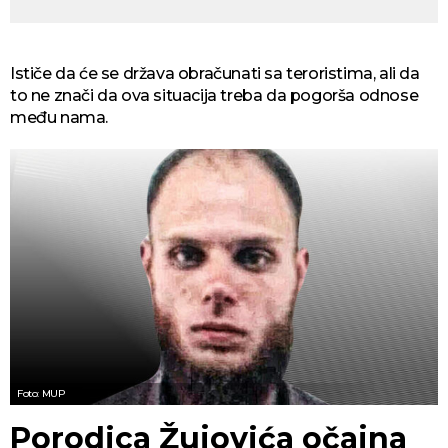
Ističe da će se država obračunati sa teroristima, ali da
to ne znači da ova situacija treba da pogorša odnose
među nama.
Foto: MUP
Porodica Žujovića očajna