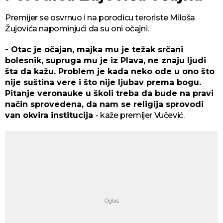
Premijer se osvrnuo i na porodicu teroriste Miloša
Žujovića napominjući da su oni očajni.
- Otac je očajan, majka mu je težak srčani
bolesnik, supruga mu je iz Plava, ne znaju ljudi
šta da kažu. Problem je kada neko ode u ono što
nije suština vere i što nije ljubav prema bogu.
Pitanje veronauke u školi treba da bude na pravi
način sprovedena, da nam se religija sprovodi
van okvira institucija
- kaže premijer Vučević.