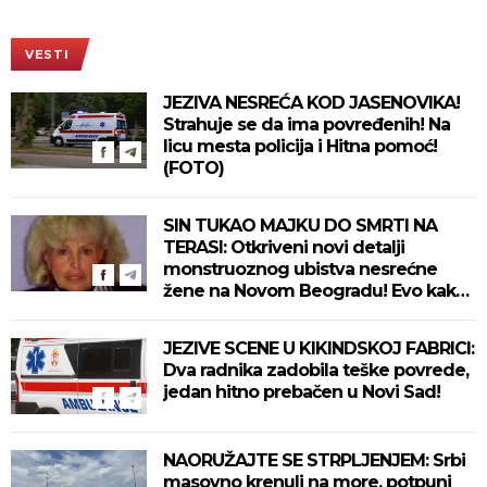
VESTI
JEZIVA NESREĆA KOD JASENOVIKA!
Strahuje se da ima povređenih! Na
licu mesta policija i Hitna pomoć!
(FOTO)
SIN TUKAO MAJKU DO SMRTI NA
TERASI: Otkriveni novi detalji
monstruoznog ubistva nesrećne
žene na Novom Beogradu! Evo kako
se ubica branio!
JEZIVE SCENE U KIKINDSKOJ FABRICI:
Dva radnika zadobila teške povrede,
jedan hitno prebačen u Novi Sad!
NAORUŽAJTE SE STRPLJENJEM: Srbi
masovno krenuli na more, potpuni