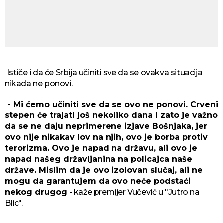
Ističe i da će Srbija učiniti sve da se ovakva situacija
nikada ne ponovi.
- Mi ćemo učiniti sve da se ovo ne ponovi. Crveni
stepen će trajati još nekoliko dana i zato je važno
da se ne daju neprimerene izjave Bošnjaka, jer
ovo nije nikakav lov na njih, ovo je borba protiv
terorizma. Ovo je napad na državu, ali ovo je
napad našeg državljanina na policajca naše
države. Mislim da je ovo izolovan slučaj, ali ne
mogu da garantujem da ovo neće podstaći
nekog drugog
- kaže premijer Vučević u "Jutro na
Blic".