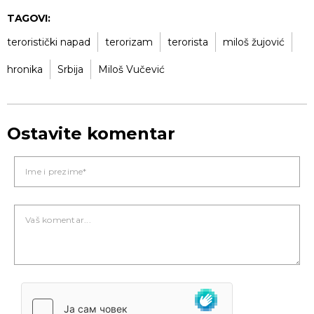
TAGOVI:
teroristički napad
terorizam
terorista
miloš žujović
hronika
Srbija
Miloš Vučević
Ostavite komentar