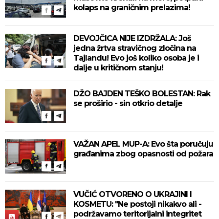
kolaps na graničnim prelazima!
DEVOJČICA NIJE IZDRŽALA: Još
jedna žrtva stravičnog zločina na
Tajlandu! Evo još koliko osoba je i
dalje u kritičnom stanju!
DŽO BAJDEN TEŠKO BOLESTAN: Rak
se proširio - sin otkrio detalje
VAŽAN APEL MUP-A: Evo šta poručuju
građanima zbog opasnosti od požara
VUČIĆ OTVORENO O UKRAJINI I
KOSMETU: "Ne postoji nikakvo ali -
podržavamo teritorijalni integritet