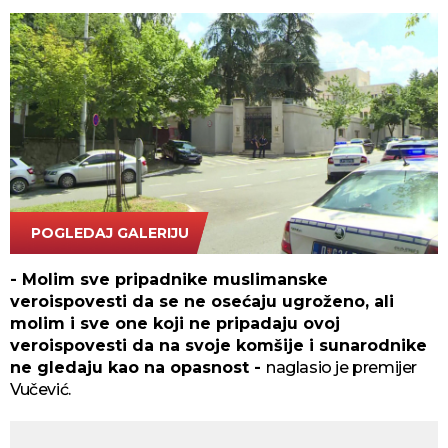
POGLEDAJ GALERIJU
TANJUG/TANJUG VIDEO/bs
- Molim sve pripadnike muslimanske
veroispovesti da se ne osećaju ugroženo, ali
molim i sve one koji ne pripadaju ovoj
veroispovesti da na svoje komšije i sunarodnike
ne gledaju kao na opasnost -
naglasio je premijer
Vučević.