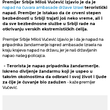
Premijer Srbije Miloš Vučević izjavio je da je
napad na čuvara ambasade države Izrael
teroristički
napad. Premijer je istakao da će crveni stepen
bezbednosti u Srbiji trajati još neko vreme, ali i
da sve bezbednosne službe u Srbiji rade na
otkrivanju verskih ekstremističkih ćelija.
Premijer Srbije Miloš Vučević izjavio je i da je napad na
pripadnika žandarmerije ispred ambasade Izraela na
kraju krajeva napad na državu, jer je naš državljanin
napao našeg policajca.
- Terorista je napao pripadnika žandarmerije.
Iskreno divljenje žandarmu koji je uspeo u
takvim okolnostima da odbrani i svoj život i ljude
za čije je čuvanje bio zadužen
- kaže premijer
Vučević.