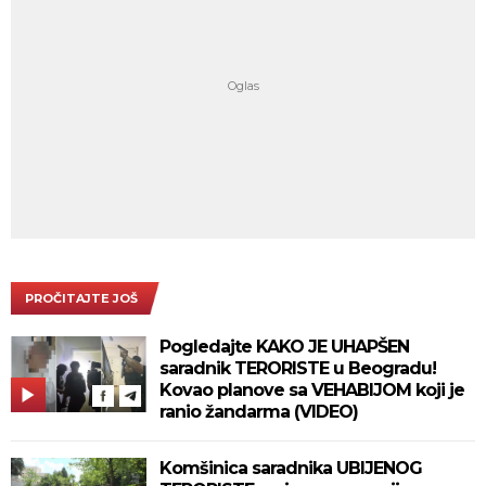
PROČITAJTE JOŠ
Pogledajte KAKO JE UHAPŠEN
saradnik TERORISTE u Beogradu!
Kovao planove sa VEHABIJOM koji je
ranio žandarma (VIDEO)
Komšinica saradnika UBIJENOG