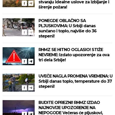
stvaraju idealne uslove za izbijanje i
širenje požara!
PONEGDE OBLAČNO SA
PLJUSKOVIMA: U Srbiji danas
sunčano i toplo, najviše do 36
stepeni!
RHMZ SE HITNO OGLASIO! STIŽE
NEVREME: Izdato upozorenje za ova
tri dela Srbije!
UVEČE NAGLA PROMENA VREMENA: U
Srbiji danas toplo, temperature do 37
stepeni!
BUDITE OPREZNI! RHMZ IZDAO
NAJNOVIJE UPOZORENJE NA
NEPOGODE Večeras će pljuskovi,