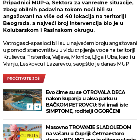
Pripadnici MUP-a, Sektora za vanredne situacije,
zbog obilnih padavina tokom noći bili su
angažovani na više od 40 lokacija na teritoriji
Beograda, a najveći broj intervencija bio je u
Kolubarskom i Rasinskom okrugu.
Vatrogasci-spasioci bili su u najvećem broju angažovani
u pomoći stanovništvu u vidu crpljenja vode na teritoriji
Kruševca, Trstenika, Valjeva, Mionice, Ljiga i Uba, kao i u
Vranju, Leskovcu i Lazarevcu, saopštio je danas MUP.
PROČITAJTE JOŠ
Evo čime su se OTROVALA DECA
nakon kupanja u akva parku u
BAČKOM PETROVCU: Svi imali iste
SIMPTOME, roditelji OGORČENI
Masovno TROVANJE SLADOLEDOM
na vašaru u Ćupriji: Četrnaestoro
dece u BOLNICI, ovo je njihovo stanje