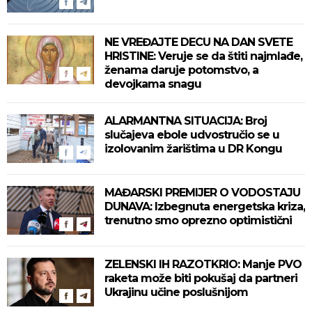
NE VREĐAJTE DECU NA DAN SVETE
HRISTINE: Veruje se da štiti najmlađe,
ženama daruje potomstvo, a
devojkama snagu
ALARMANTNA SITUACIJA: Broj
slučajeva ebole udvostručio se u
izolovanim žarištima u DR Kongu
MAĐARSKI PREMIJER O VODOSTAJU
DUNAVA: Izbegnuta energetska kriza,
trenutno smo oprezno optimistični
ZELENSKI IH RAZOTKRIO: Manje PVO
raketa može biti pokušaj da partneri
Ukrajinu učine poslušnijom