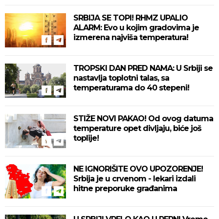
SRBIJA SE TOPI! RHMZ UPALIO
ALARM: Evo u kojim gradovima je
izmerena najviša temperatura!
TROPSKI DAN PRED NAMA: U Srbiji se
nastavlja toplotni talas, sa
temperaturama do 40 stepeni!
STIŽE NOVI PAKAO! Od ovog datuma
temperature opet divljaju, biće još
toplije!
NE IGNORIŠITE OVO UPOZORENJE!
Srbija je u crvenom - lekari izdali
hitne preporuke građanima