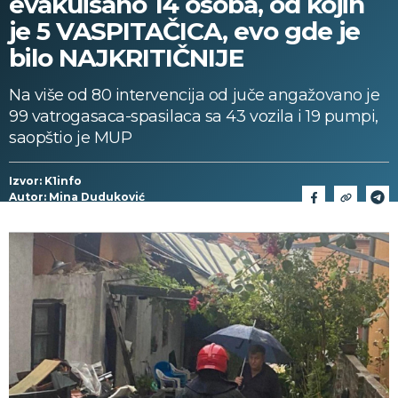
evakuisano 14 osoba, od kojih
je 5 VASPITAČICA, evo gde je
bilo NAJKRITIČNIJE
Na više od 80 intervencija od juče angažovano je
99 vatrogasaca-spasilaca sa 43 vozila i 19 pumpi,
saopštio je MUP
Izvor: K1info
Autor: Mina Duduković
28/06/2024 > 11:41