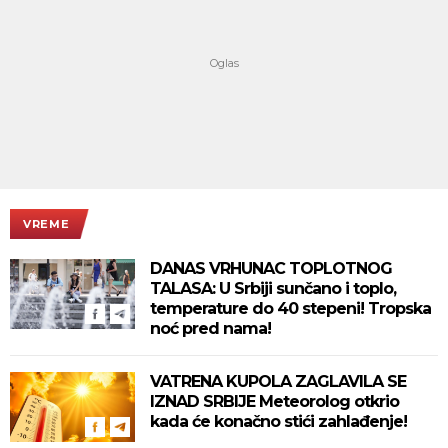
VREME
DANAS VRHUNAC TOPLOTNOG
TALASA: U Srbiji sunčano i toplo,
temperature do 40 stepeni! Tropska
noć pred nama!
VATRENA KUPOLA ZAGLAVILA SE
IZNAD SRBIJE Meteorolog otkrio
kada će konačno stići zahlađenje!