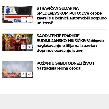
STRAVIČAN SUDAR NA
SMEDEREVSKOM PUTU: Dve osobe
završile u bolnici, automobili potpuno
uništeni!
SAOPŠTENJE EPARHIJE
BUDIMLJANSKO-NIKŠIĆKE: Vučićevo
naglašavanje o litijama izuzetan
doprinos očuvanju istine
POŽARI U SRBIJI ODNELI ŽIVOT
Nastradala jedna osoba!