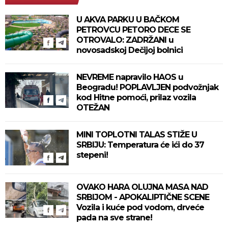
U AKVA PARKU U BAČKOM
PETROVCU PETORO DECE SE
OTROVALO: ZADRŽANI u
novosadskoj Dečijoj bolnici
NEVREME napravilo HAOS u
Beogradu! POPLAVLJEN podvožnjak
kod Hitne pomoći, prilaz vozila
OTEŽAN
MINI TOPLOTNI TALAS STIŽE U
SRBIJU: Temperatura će ići do 37
stepeni!
OVAKO HARA OLUJNA MASA NAD
SRBIJOM - APOKALIPTIČNE SCENE
Vozila i kuće pod vodom, drveće
pada na sve strane!