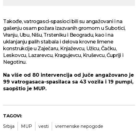
Takođe, vatrogasci-spasioci bili su angažovani i na
gašenju osam požara izazvanih gromom u Subotici,
Vranju, Ubu, Nišu, Trsteniku i Beogradu, kao i na
uklanjanju palih stabala i delova krovne limene
konstrukcije u Zaječaru, Knjaževcu, Užicu, Čačku,
Leskovcu, Lazarevcu, Kragujevcu, Kruševcu, Ćupriji i
Negotinu.
Na više od 80 intervencija od juče angažovano je
99 vatrogasaca-spasilaca sa 43 vozila i 19 pumpi,
saopštio je MUP.
TAGOVI:
Srbija
MUP
vesti
vremenske nepogode