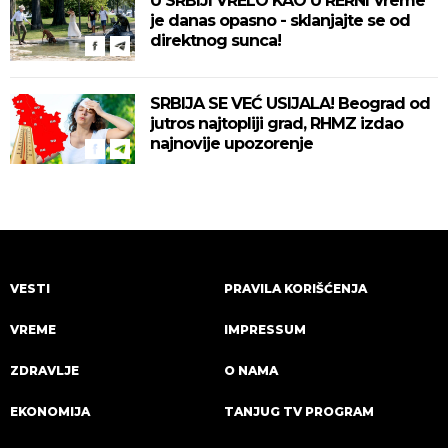
U SRBIJI VRELO KAO U RERNI Vreme
je danas opasno - sklanjajte se od
direktnog sunca!
SRBIJA SE VEĆ USIJALA! Beograd od
jutros najtopliji grad, RHMZ izdao
najnovije upozorenje
VESTI
PRAVILA KORIŠĆENJA
VREME
IMPRESSUM
ZDRAVLJE
O NAMA
EKONOMIJA
TANJUG TV PROGRAM