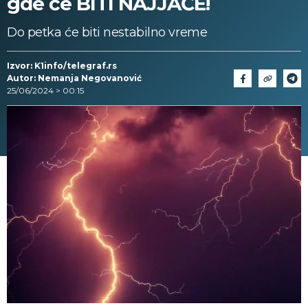
gde će BITI NAJJAČE!
Do petka će biti nestabilno vreme
Izvor: K1info/telegraf.rs
Autor: Nemanja Negovanović
25/06/2024 > 00:15