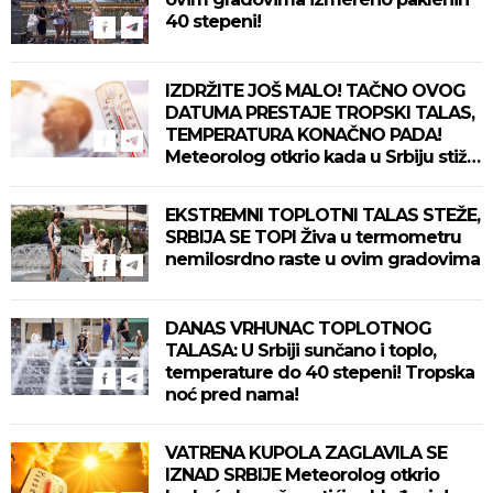
40 stepeni!
IZDRŽITE JOŠ MALO! TAČNO OVOG
DATUMA PRESTAJE TROPSKI TALAS,
TEMPERATURA KONAČNO PADA!
Meteorolog otkrio kada u Srbiju stiže
zahlađenje!
EKSTREMNI TOPLOTNI TALAS STEŽE,
SRBIJA SE TOPI Živa u termometru
nemilosrdno raste u ovim gradovima
DANAS VRHUNAC TOPLOTNOG
TALASA: U Srbiji sunčano i toplo,
temperature do 40 stepeni! Tropska
noć pred nama!
VATRENA KUPOLA ZAGLAVILA SE
IZNAD SRBIJE Meteorolog otkrio