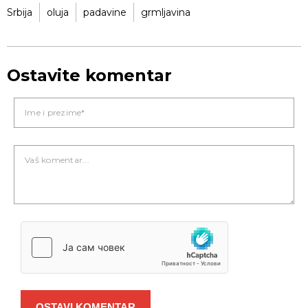
Srbija
oluja
padavine
grmljavina
Ostavite komentar
OSTAVI KOMENTAR