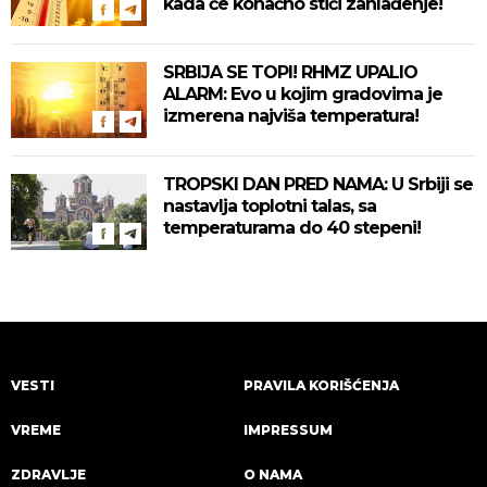
kada će konačno stići zahlađenje!
SRBIJA SE TOPI! RHMZ UPALIO
ALARM: Evo u kojim gradovima je
izmerena najviša temperatura!
TROPSKI DAN PRED NAMA: U Srbiji se
nastavlja toplotni talas, sa
temperaturama do 40 stepeni!
VESTI
PRAVILA KORIŠĆENJA
VREME
IMPRESSUM
ZDRAVLJE
O NAMA