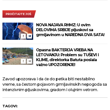
PROČITAJTE JOŠ
NOVA NAJAVA RHMZ: U ovim
DELOVIMA SRBIJE pljuskovi sa
grmljavinom u NAREDNA DVA SATA!
Opasna BAKTERIJA VREBA NA
LETOVANJU: Problem su TUŠEVI i
KLIME, direktorka Batuta poslala
važno UPOZORENJE!
Zavod upozorava i da će do petka biti nestabilno
vreme, sa čestom pojavom grmljavinskih nepogoda sa
intenzivnim pljuskovima, gradom i olujnim vetrom.
TAGOVI: