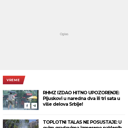
VREME
RHMZ IZDAO HITNO UPOZORENJE:
Pljuskovi u naredna dva ili tri sata u
više delova Srbije!
TOPLOTNI TALAS NE POSUSTAJE: U
ovim gradovima izmereno paklenih