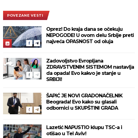
POVEZANE VESTI
Oprez! Do kraja dana se očekuju
NEPOGODE! U ovom delu Srbije preti
najveća OPASNOST od oluja
Zadovoljstvo Evropljana
ZDRAVSTVENIM SISTEMOM nastavlja
da opada! Evo kakvo je stanje u
SRBIJI!
ŠAPIĆ JE NOVI GRADONAČELNIK
Beograda! Evo kako su glasali
odbornici u SKUPŠTINI GRADA
Lazetić NAPUSTIO klupu TSC-a i
otišao u Tel Aviv!