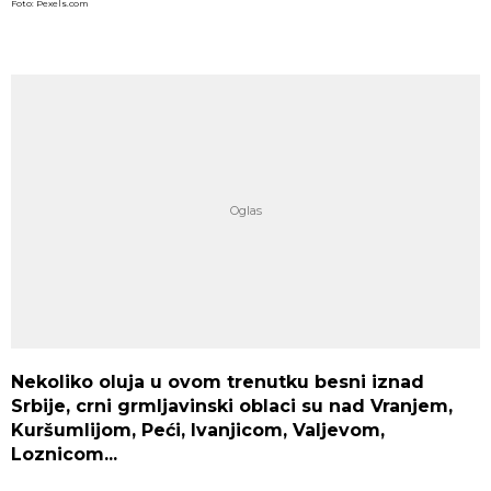
Foto: Pexels.com
Nekoliko oluja u ovom trenutku besni iznad
Srbije, crni grmljavinski oblaci su nad Vranjem,
Kuršumlijom, Peći, Ivanjicom, Valjevom,
Loznicom...