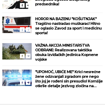
predsednika!
HOROR NA BAZENU "KOŠUTNJAK"
Tragično nastradao muškarac! Hitno
se oglasio Zavod za sport i medicinu
sporta!
VAŽNA AKCIJA MINISTARSTVA
ODBRANE: Realizovana taktička
obuka izviđačkih jedinica Kopnene
vojske
"UPOMOĆ, UBIĆE ME" Krici nesrećne
žene odzvanjali zgradom pre nego
što joj je rođeni sin presudio! Komšije
otkrile detalje jezivog zločina na
Novom Beogradu!