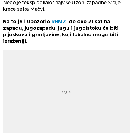
Nebo je "eksplodiralo" najviše u zoni zapadne Srbije i
kreće se ka Mačvi.
Na to je i upozorio
RHMZ
, do oko 21 sat na
zapadu, jugozapadu, jugu i jugoistoku će biti
pljuskova i grmljavine, koji lokalno mogu biti
izraženiji.