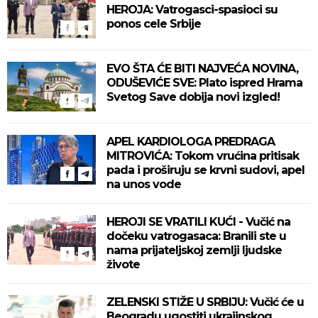
HEROJA: Vatrogasci-spasioci su
ponos cele Srbije
EVO ŠTA ĆE BITI NAJVEĆA NOVINA,
ODUŠEVIĆE SVE: Plato ispred Hrama
Svetog Save dobija novi izgled!
APEL KARDIOLOGA PREDRAGA
MITROVIĆA: Tokom vrućina pritisak
pada i proširuju se krvni sudovi, apel
na unos vode
HEROJI SE VRATILI KUĆI - Vučić na
dočeku vatrogasaca: Branili ste u
nama prijateljskoj zemlji ljudske
živote
ZELENSKI STIŽE U SRBIJU: Vučić će u
Beogradu ugostiti ukrajinskog