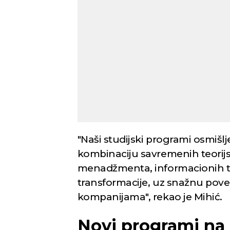
Novi Sad
Vedro nebo
Mest
36
Min temp:
23
°C
°C
Max temp:
37
°C
Vetar:
2
m/s
Vlažnost:
26
%
"Naši studijski programi osmišl
kombinaciju savremenih teorijski
menadžmenta, informacionih teh
transformacije, uz snažnu pov
kompanijama", rekao je Mihić.
Novi programi na