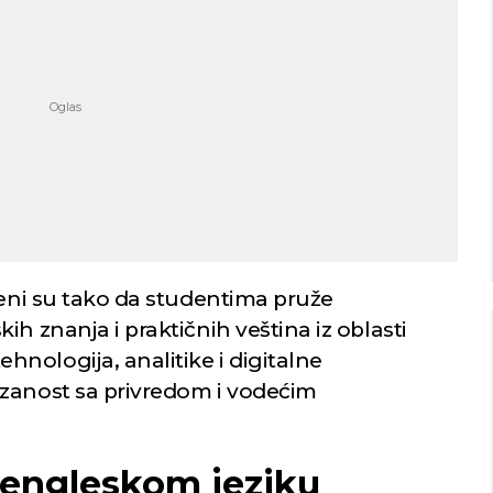
Niš
Beograd
imično oblačno
Vedro nebo
35
Min temp:
22
Min temp:
23
°C
°C
°C
35
°C
Max temp:
36
Max temp:
37
°C
°C
Vetar:
3
m/s
Vetar:
2
m/s
Vlažnost:
26
%
Vlažnost:
32
jeni su tako da studentima pruže
h znanja i praktičnih veština iz oblasti
nologija, analitike i digitalne
ezanost sa privredom i vodećim
 engleskom jeziku