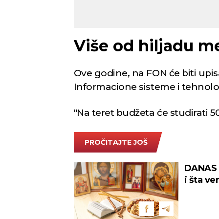
Više od hiljadu m
Ove godine, na FON će biti upi
Informacione sisteme i tehnolo
"Na teret budžeta će studirati 5
PROČITAJTE JOŠ
DANAS 
i šta ve