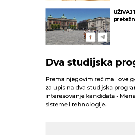
UŽIVAJT
pretežn
stepen
Dva studijska pr
Prema njegovim rečima i ove 
za upis na dva studijska progr
interesovanje kandidata - Mena
sisteme i tehnologije.