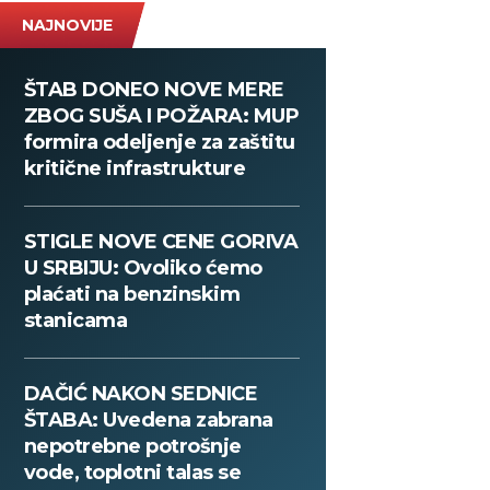
NAJNOVIJE
ŠTAB DONEO NOVE MERE
ZBOG SUŠA I POŽARA: MUP
formira odeljenje za zaštitu
kritične infrastrukture
STIGLE NOVE CENE GORIVA
U SRBIJU: Ovoliko ćemo
plaćati na benzinskim
stanicama
DAČIĆ NAKON SEDNICE
ŠTABA: Uvedena zabrana
nepotrebne potrošnje
vode, toplotni talas se