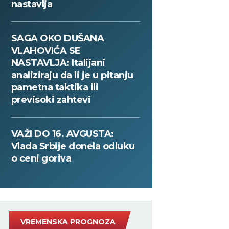
nastavlja
SAGA OKO DUŠANA
VLAHOVIĆA SE
NASTAVLJA: Italijani
analiziraju da li je u pitanju
pametna taktika ili
previsoki zahtevi
VAŽI DO 16. AVGUSTA:
Vlada Srbije donela odluku
o ceni goriva
VREMENSKA PROGNOZA