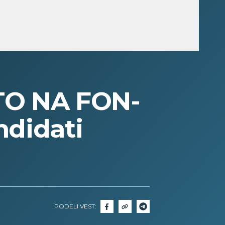
O NA FON-
ndidati
PODELI VEST: