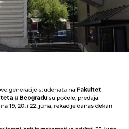
ve generacije studenata na
Fakultet
iteta u Beogradu
su počele, predaja
 19, 20. i 22. juna, rekao je danas dekan