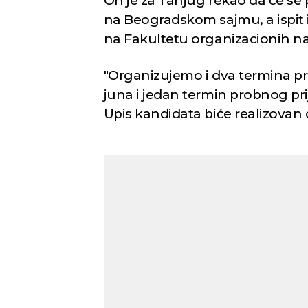
On je za Tanjug rekao da će se p
na Beogradskom sajmu, a ispit i
na Fakultetu organizacionih n
"Organizujemo i dva termina pro
juna i jedan termin probnog pri
Upis kandidata biće realizovan o