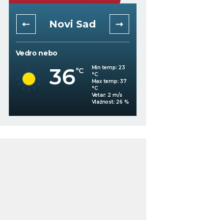
Novi Sad
Niš
Vedro nebo
Mestimično oblačno
36
Min temp:
23
°C
°C
35
°C
Max temp:
37
°C
Vetar:
2
m/s
%
Vlažnost:
26
%