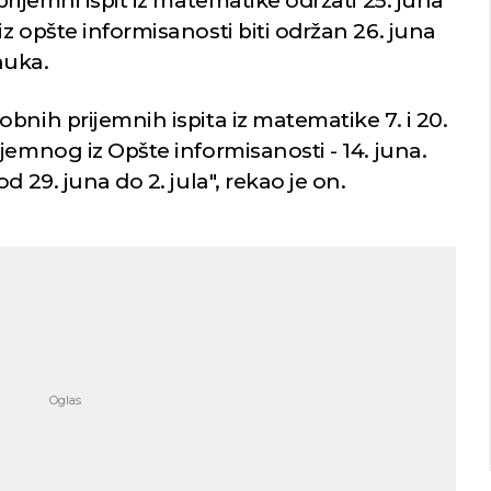
rijemni ispit iz matematike održati 25. juna
z opšte informisanosti biti održan 26. juna
auka.
bnih prijemnih ispita iz matematike 7. i 20.
jemnog iz Opšte informisanosti - 14. juna.
d 29. juna do 2. jula", rekao je on.