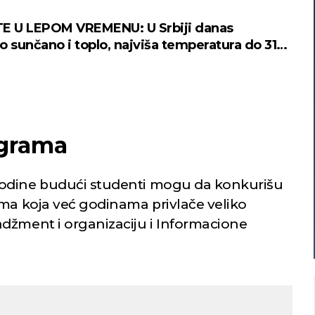
E U LEPOM VREMENU: U Srbiji danas
o sunčano i toplo, najviša temperatura do 31
ograma
godine budući studenti mogu da konkurišu
ama koja već godinama privlače veliko
džment i organizaciju i Informacione