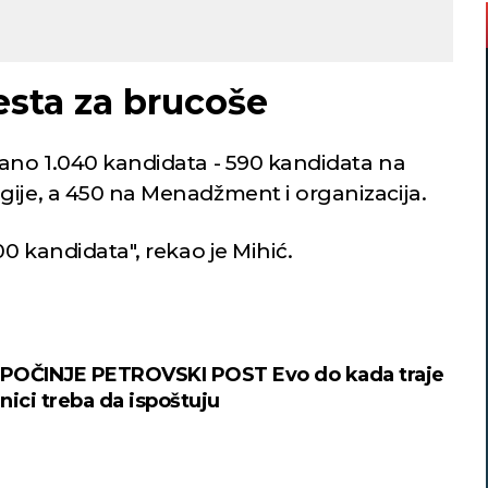
esta za brucoše
sano 1.040 kandidata - 590 kandidata na
gije, a 450 na Menadžment i organizacija.
00 kandidata", rekao je Mihić.
POČINJE PETROVSKI POST Evo do kada traje
rnici treba da ispoštuju