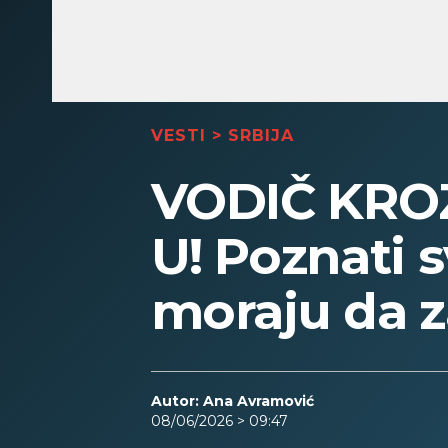
VESTI
>
SRBIJA
VODIČ KRO
U! Poznati s
moraju da 
Autor: Ana Avramović
08/06/2026 > 09:47