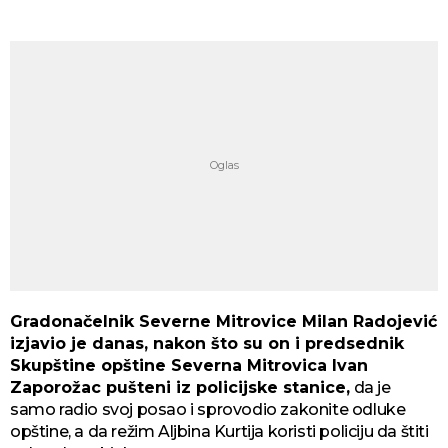
Gradonačelnik Severne Mitrovice Milan Radojević
izjavio je danas, nakon što su on i predsednik
Skupštine opštine Severna Mitrovica Ivan
Zaporožac pušteni iz policijske stanice,
da je
samo radio svoj posao i sprovodio zakonite odluke
opštine, a da režim Aljbina Kurtija koristi policiju da štiti