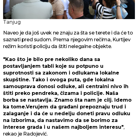
Tanjug
Naveo je da još uvek ne znaju za šta se terete i da će to
saznati pred sudom. Prema njegovim rečima, Kurtijev
režim koristi policiju da štiti nelegalne objekte.
"Kao što je bilo pre nekoliko dana sa
postavljanjem tabli koje su potpuno u
suprotnosti sa zakonom i odlukama lokalne
skupštine. Tako i ovoga puta, gde lokalna
samouprava donosi odluke, ali centralni nivo ih
štiti preko pendreka, čizama i policije. Naša
borba se nastavlja. Znamo šta nam je cilj. Idemo
ka tome.Verujem da građani prepoznaju trud i
zalaganje i da će u nedelju doneti pravu odluku
na izborima, da nastavimo da se borimo za
interese grada i u našem najboljem interesu"
,
rekao je Radojević.