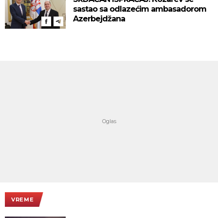
sastao sa odlazećim ambasadorom
Azerbejdžana
VREME