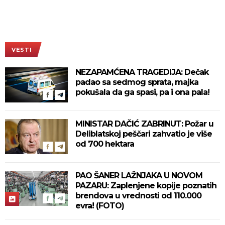
VESTI
NEZAPAMĆENA TRAGEDIJA: Dečak
padao sa sedmog sprata, majka
pokušala da ga spasi, pa i ona pala!
MINISTAR DAČIĆ ZABRINUT: Požar u
Deliblatskoj peščari zahvatio je više
od 700 hektara
PAO ŠANER LAŽNJAKA U NOVOM
PAZARU: Zaplenjene kopije poznatih
brendova u vrednosti od 110.000
evra! (FOTO)