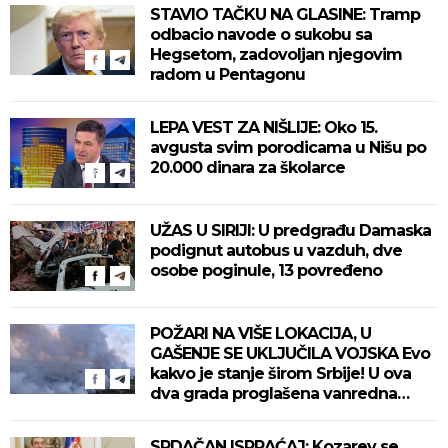
STAVIO TAČKU NA GLASINE: Tramp
odbacio navode o sukobu sa
Hegsetom, zadovoljan njegovim
radom u Pentagonu
LEPA VEST ZA NIŠLIJE: Oko 15.
avgusta svim porodicama u Nišu po
20.000 dinara za školarce
UŽAS U SIRIJI: U predgrađu Damaska
podignut autobus u vazduh, dve
osobe poginule, 13 povređeno
POŽARI NA VIŠE LOKACIJA, U
GAŠENJE SE UKLJUČILA VOJSKA Evo
kakvo je stanje širom Srbije! U ova
dva grada proglašena vanredna
situacija! (VIDEO)
SRDAČAN ISPRAĆAJ: Kozarev se