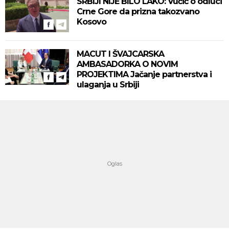
SRBIJI NIJE BILO LAKO: Vučić o odluci
Crne Gore da prizna takozvano
Kosovo
MACUT I ŠVAJCARSKA
AMBASADORKA O NOVIM
PROJEKTIMA Jačanje partnerstva i
ulaganja u Srbiji