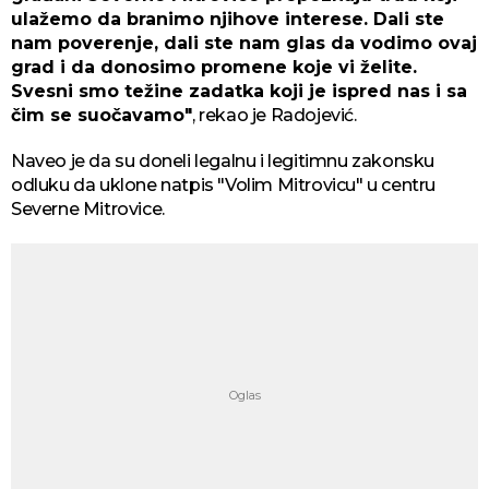
ulažemo da branimo njihove interese. Dali ste
nam poverenje, dali ste nam glas da vodimo ovaj
grad i da donosimo promene koje vi želite.
Svesni smo težine zadatka koji je ispred nas i sa
čim se suočavamo"
, rekao je Radojević.
Naveo je da su doneli legalnu i legitimnu zakonsku
odluku da uklone natpis "Volim Mitrovicu" u centru
Severne Mitrovice.