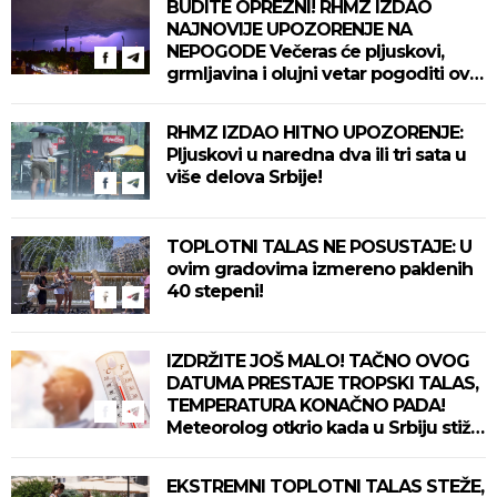
BUDITE OPREZNI! RHMZ IZDAO
NAJNOVIJE UPOZORENJE NA
NEPOGODE Večeras će pljuskovi,
grmljavina i olujni vetar pogoditi ove
delove zemlje!
RHMZ IZDAO HITNO UPOZORENJE:
Pljuskovi u naredna dva ili tri sata u
više delova Srbije!
TOPLOTNI TALAS NE POSUSTAJE: U
ovim gradovima izmereno paklenih
40 stepeni!
IZDRŽITE JOŠ MALO! TAČNO OVOG
DATUMA PRESTAJE TROPSKI TALAS,
TEMPERATURA KONAČNO PADA!
Meteorolog otkrio kada u Srbiju stiže
zahlađenje!
EKSTREMNI TOPLOTNI TALAS STEŽE,