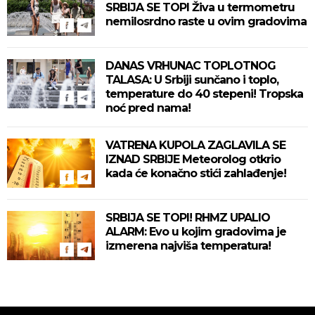
SRBIJA SE TOPI Živa u termometru
nemilosrdno raste u ovim gradovima
DANAS VRHUNAC TOPLOTNOG
TALASA: U Srbiji sunčano i toplo,
temperature do 40 stepeni! Tropska
noć pred nama!
VATRENA KUPOLA ZAGLAVILA SE
IZNAD SRBIJE Meteorolog otkrio
kada će konačno stići zahlađenje!
SRBIJA SE TOPI! RHMZ UPALIO
ALARM: Evo u kojim gradovima je
izmerena najviša temperatura!