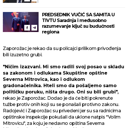
PREDSEDNIK VUČIĆ SA SAMITA U
TIVTU Saradnja i međusobno
razumevanje ključ su budućnosti
regiona
Zaporožac je rekao da su policajci prilikom privođenja
bili izuzetno grubi.
"Ničim izazvani. Mi smo radili svoj posao u skladu
sa zakonom i odlukama Skupštine opštine
Severna Mitrovica, kao i odlukom
gradonačelnika. Hteli smo da pošaljemo samo
političku poruku, ništa drugo. Oni su bili grubi",
rekao je Zaporožac. Dodao je da će biti pokrenute
tužbe protiv onih koji su se ponašali protivno zakonu.
Radojević i Zaporožac su privedeni jer su sa radnicima
opštinske inspekcije pokušali da uklone natpis "Volim
Mitrovicu", za koju je nedavno opština Severna