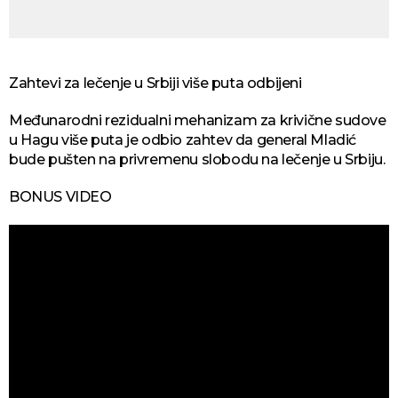
Zahtevi za lečenje u Srbiji više puta odbijeni
Međunarodni rezidualni mehanizam za krivične sudove
u Hagu više puta je odbio zahtev da general Mladić
bude pušten na privremenu slobodu na lečenje u Srbiju.
BONUS VIDEO