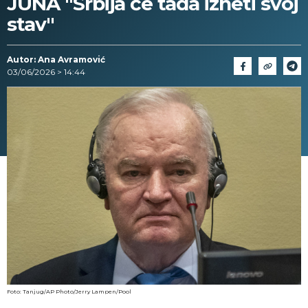
JUNA "Srbija će tada izneti svoj
stav"
Autor: Ana Avramović
03/06/2026 > 14:44
Foto: Tanjug/AP Photo/Jerry Lampen/Pool