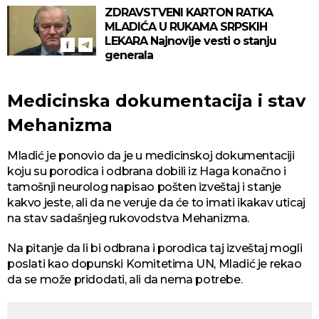
ZDRAVSTVENI KARTON RATKA
MLADIĆA U RUKAMA SRPSKIH
LEKARA Najnovije vesti o stanju
generala
Medicinska dokumentacija i stav
Mehanizma
Mladić je ponovio da je u medicinskoj dokumentaciji
koju su porodica i odbrana dobili iz Haga konačno i
tamošnji neurolog napisao pošten izveštaj i stanje
kakvo jeste, ali da ne veruje da će to imati ikakav uticaj
na stav sadašnjeg rukovodstva Mehanizma.
Na pitanje da li bi odbrana i porodica taj izveštaj mogli
poslati kao dopunski Komitetima UN, Mladić je rekao
da se može pridodati, ali da nema potrebe.