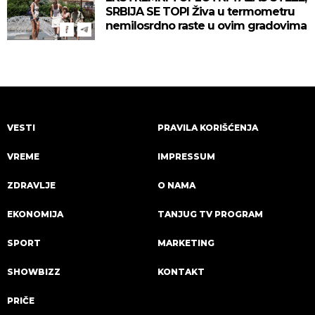
SRBIJA SE TOPI Živa u termometru
nemilosrdno raste u ovim gradovima
VESTI
PRAVILA KORIŠĆENJA
VREME
IMPRESSUM
ZDRAVLJE
O NAMA
EKONOMIJA
TANJUG TV PROGRAM
SPORT
MARKETING
SHOWBIZZ
KONTAKT
PRIČE