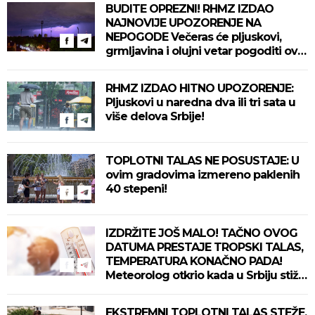
BUDITE OPREZNI! RHMZ IZDAO
NAJNOVIJE UPOZORENJE NA
NEPOGODE Večeras će pljuskovi,
grmljavina i olujni vetar pogoditi ove
delove zemlje!
RHMZ IZDAO HITNO UPOZORENJE:
Pljuskovi u naredna dva ili tri sata u
više delova Srbije!
TOPLOTNI TALAS NE POSUSTAJE: U
ovim gradovima izmereno paklenih
40 stepeni!
IZDRŽITE JOŠ MALO! TAČNO OVOG
DATUMA PRESTAJE TROPSKI TALAS,
TEMPERATURA KONAČNO PADA!
Meteorolog otkrio kada u Srbiju stiže
zahlađenje!
EKSTREMNI TOPLOTNI TALAS STEŽE,