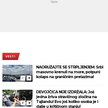
VESTI
NAORUŽAJTE SE STRPLJENJEM: Srbi
masovno krenuli na more, potpuni
kolaps na graničnim prelazima!
DEVOJČICA NIJE IZDRŽALA: Još
jedna žrtva stravičnog zločina na
Tajlandu! Evo još koliko osoba je i
dalje u kritičnom stanju!