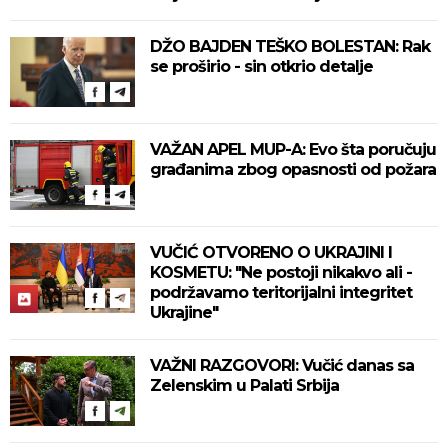
DŽO BAJDEN TEŠKO BOLESTAN: Rak
se proširio - sin otkrio detalje
VAŽAN APEL MUP-A: Evo šta poručuju
građanima zbog opasnosti od požara
VUČIĆ OTVORENO O UKRAJINI I
KOSMETU: "Ne postoji nikakvo ali -
podržavamo teritorijalni integritet
Ukrajine"
VAŽNI RAZGOVORI: Vučić danas sa
Zelenskim u Palati Srbija