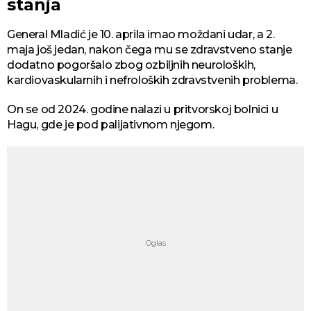
stanja
General Mladić je 10. aprila imao moždani udar, a 2.
maja još jedan, nakon čega mu se zdravstveno stanje
dodatno pogoršalo zbog ozbiljnih neuroloških,
kardiovaskularnih i nefroloških zdravstvenih problema.
On se od 2024. godine nalazi u pritvorskoj bolnici u
Hagu, gde je pod palijativnom njegom.