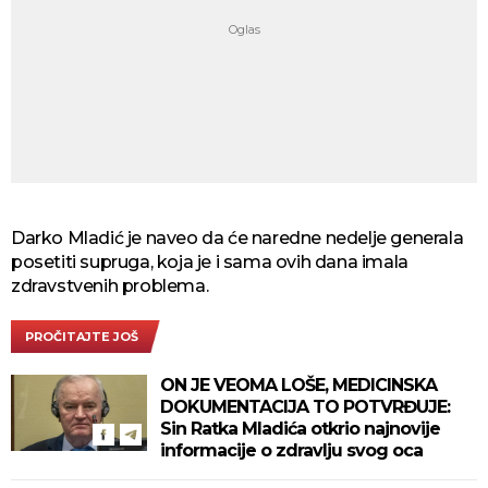
Darko Mladić je naveo da će naredne nedelje generala
posetiti supruga, koja je i sama ovih dana imala
zdravstvenih problema.
PROČITAJTE JOŠ
ON JE VEOMA LOŠE, MEDICINSKA
DOKUMENTACIJA TO POTVRĐUJE:
Sin Ratka Mladića otkrio najnovije
informacije o zdravlju svog oca