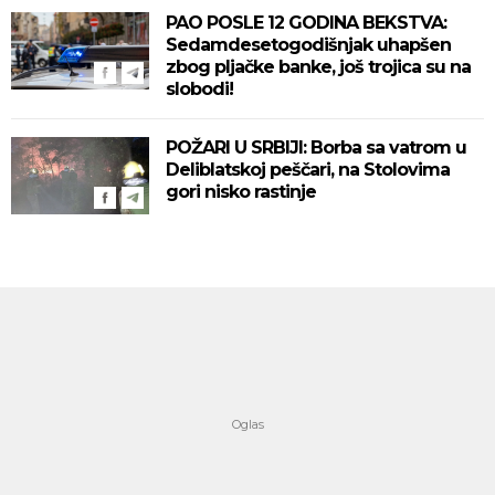
PAO POSLE 12 GODINA BEKSTVA:
Sedamdesetogodišnjak uhapšen
zbog pljačke banke, još trojica su na
slobodi!
POŽARI U SRBIJI: Borba sa vatrom u
Deliblatskoj peščari, na Stolovima
gori nisko rastinje