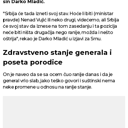
sin Darko Mladić.
"Srbija će tada izneti svoj stav. Hoće li biti (ministar
pravde) Nenad Vujić ili neko drugi, videćemo, ali Srbija
će svoj stav da iznese na tom zasedanju i ta pozicija
neće biti ništa drugačija nego ranije, možda i nešto
oštrija", rekao je Darko Mladić u izjavi za Srnu.
Zdravstveno stanje generala i
poseta porodice
On je naveo da se sa ocem čuo ranije danas i da je
general vrlo slab, jako teško govori i suštinski nema
neke promene u odnosu na ranije stanje.