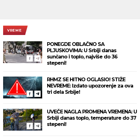
VREME
PONEGDE OBLAČNO SA
PLJUSKOVIMA: U Srbiji danas
sunčano i toplo, najviše do 36
stepeni!
RHMZ SE HITNO OGLASIO! STIŽE
NEVREME: Izdato upozorenje za ova
tri dela Srbije!
UVEČE NAGLA PROMENA VREMENA: U
Srbiji danas toplo, temperature do 37
stepeni!