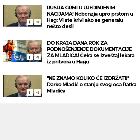
RUSIJA GRMI U UJEDINJENIM
NACIJAMA! Nebenzja upro prstom u
Hag: Vi ste krivi ako se generalu
nešto desi!
DO KRAJA DANA ROK ZA
PODNOŠENJENJE DOKUMENTACIJE
ZA MLADIĆA! Čeka se izveštaj lekara
iz pritvora u Hagu
"NE ZNAMO KOLIKO ĆE IZDRŽATI!"
Darko Mladić o stanju svog oca Ratka
Mladića