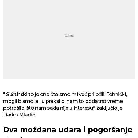
" Suštinski to je ono što smo mi već priložili. Tehnički,
mogli bismo, ali u praksi bi nam to dodatno vreme
potrošilo, što nam sada nije u interesu", zaključio je
Darko Mladić.
Dva moždana udara i pogoršanje