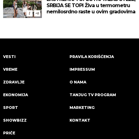
SRBIJA SE TOPI Živa u termometru
nemilosrdno raste u ovim gradovima
VESTI
PRAVILA KORIŠĆENJA
VREME
IMPRESSUM
ZDRAVLJE
O NAMA
EKONOMIJA
TANJUG TV PROGRAM
SPORT
MARKETING
SHOWBIZZ
KONTAKT
PRIČE