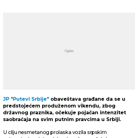
JP "Putevi Srbije"
obaveštava građane da se u
predstojećem produženom vikendu, zbog
državnog praznika, očekuje pojačan intenzitet
saobraćaja na svim putnim pravcima u Srbiji.
U cilju nesmetanog prolaska vozila srpskim