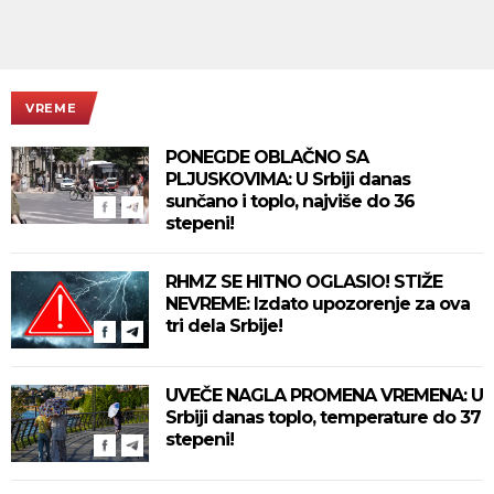
VREME
PONEGDE OBLAČNO SA
PLJUSKOVIMA: U Srbiji danas
sunčano i toplo, najviše do 36
stepeni!
RHMZ SE HITNO OGLASIO! STIŽE
NEVREME: Izdato upozorenje za ova
tri dela Srbije!
UVEČE NAGLA PROMENA VREMENA: U
Srbiji danas toplo, temperature do 37
stepeni!