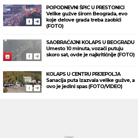
POPODNEVNI ŠPIC U PRESTONICI
Velike gužve širom Beograda, evo
koje delove grada treba zaobići
(FOTO)
SAOBRAĆAJNI KOLAPS U BEOGRADU
Umesto 10 minuta, vozači putuju
skoro sat, ovde je najkritičnije (FOTO)
KOLAPS U CENTRU PRIJEPOLJA
Sanacija puta izazvala velike gužve, a
ovo je jedini spas (FOTO/VIDEO)