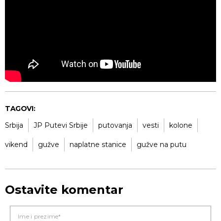
TAGOVI:
Srbija
JP Putevi Srbije
putovanja
vesti
kolone
vikend
gužve
naplatne stanice
gužve na putu
Ostavite komentar