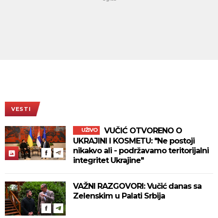
VESTI
VUČIĆ OTVORENO O
UŽIVO
UKRAJINI I KOSMETU: "Ne postoji
nikakvo ali - podržavamo teritorijalni
integritet Ukrajine"
VAŽNI RAZGOVORI: Vučić danas sa
Zelenskim u Palati Srbija