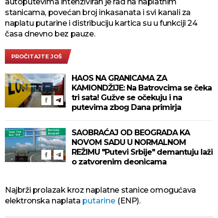
autoputevima intenziviran je rad na naplatnim
stanicama, povećan broj inkasanata i svi kanali za
naplatu putarine i distribuciju kartica su u funkciji 24
časa dnevno bez pauze.
PROČITAJTE JOŠ
HAOS NA GRANICAMA ZA
KAMIONDŽIJE: Na Batrovcima se čeka
tri sata! Gužve se očekuju i na
putevima zbog Dana primirja
SAOBRAĆAJ OD BEOGRADA KA
NOVOM SADU U NORMALNOM
REŽIMU "Putevi Srbije" demantuju laži
o zatvorenim deonicama
Najbrži prolazak kroz naplatne stanice omogućava
elektronska naplata
putarine
(ENP).