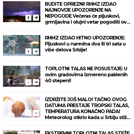
BUDITE OPREZNI! RHMZ IZDAO
NAJNOVIJE UPOZORENJE NA
NEPOGODE Večeras će pljuskovi,
grmljavina i olujni vetar pogoditi ove
delove zemlje!
RHMZ IZDAO HITNO UPOZORENJE:
Pljuskovi u naredna dva ili tri sata u
više delova Srbije!
TOPLOTNI TALAS NE POSUSTAJE: U
ovim gradovima izmereno paklenih
40 stepeni!
IZDRŽITE JOŠ MALO! TAČNO OVOG
DATUMA PRESTAJE TROPSKI TALAS,
TEMPERATURA KONAČNO PADA!
Meteorolog otkrio kada u Srbiju stiže
zahlađenje!
EKSTREMNI TOPLOTNI TALAS STEŽE,