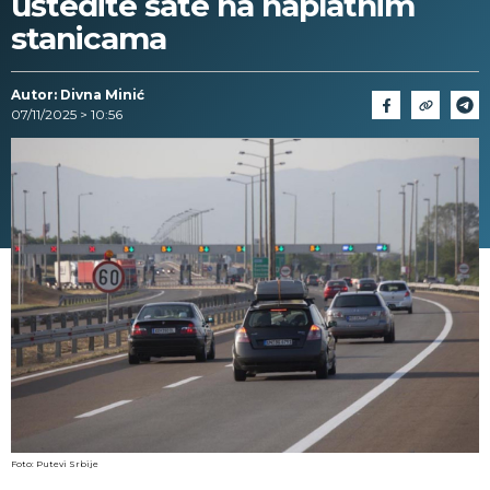
uštedite sate na naplatnim
stanicama
Autor: Divna Minić
07/11/2025 > 10:56
Foto: Putevi Srbije