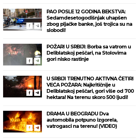
PAO POSLE 12 GODINA BEKSTVA:
Sedamdesetogodišnjak uhapšen
zbog pljačke banke, još trojica su na
slobodi!
POŽARI U SRBIJI: Borba sa vatrom u
Deliblatskoj peščari, na Stolovima
gori nisko rastinje
U SRBIJI TRENUTNO AKTIVNA ČETIRI
VEĆA POŽARA: Najkritičnije u
Deliblatskoj peščari, gori više od 700
hektara! Na terenu skoro 500 ljudi!
DRAMA U BEOGRADU Dva
automobila potpuno izgorela,
vatrogasci na terenu! (VIDEO)