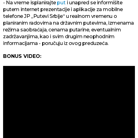
- Na vreme isplanirajte
put
i unapred se informišite
putem internet prezentacije i aplikacije za mobilne
telefone JP „Putevi Srbije“ u realnom vremenu o
planiranim radovima na državnim putevima, izmenama
režima saobraćaja, cenama putarine, eventualnim
zadržavanjima, kao i svim drugim neophodnim
informacijama - poručuju iz ovog preduzeća.
BONUS VIDEO: