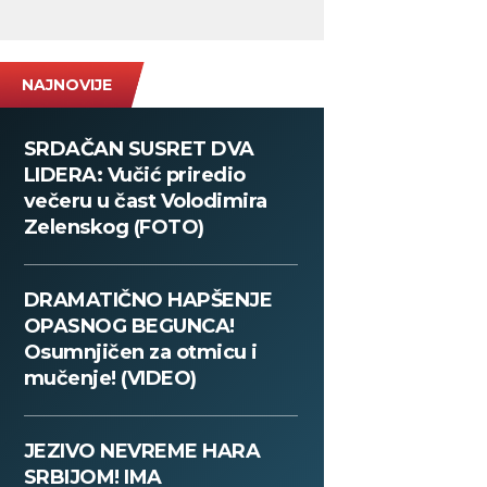
NAJNOVIJE
SRDAČAN SUSRET DVA
LIDERA: Vučić priredio
večeru u čast Volodimira
Zelenskog (FOTO)
DRAMATIČNO HAPŠENJE
OPASNOG BEGUNCA!
Osumnjičen za otmicu i
mučenje! (VIDEO)
JEZIVO NEVREME HARA
SRBIJOM! IMA