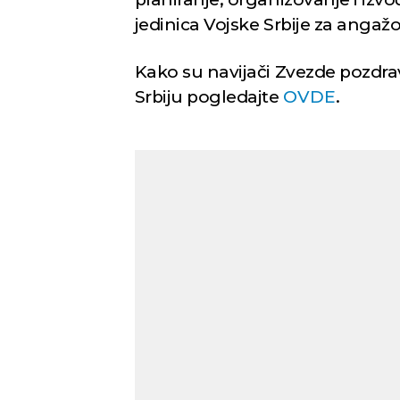
jedinica Vojske Srbije za anga
Kako su navijači Zvezde pozdra
Srbiju pogledajte
OVDE
.
Novi Sad
Vedro nebo
Mest
27
Min temp:
23
°C
°C
Max temp:
37
°C
Vetar:
3
m/s
Vlažnost:
37
%