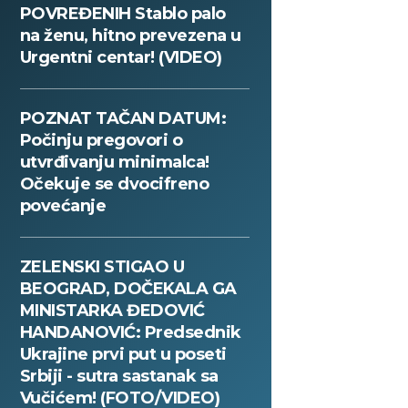
POVREĐENIH Stablo palo
na ženu, hitno prevezena u
Urgentni centar! (VIDEO)
POZNAT TAČAN DATUM:
Počinju pregovori o
utvrđivanju minimalca!
Očekuje se dvocifreno
povećanje
ZELENSKI STIGAO U
BEOGRAD, DOČEKALA GA
MINISTARKA ĐEDOVIĆ
HANDANOVIĆ: Predsednik
Ukrajine prvi put u poseti
Srbiji - sutra sastanak sa
Vučićem! (FOTO/VIDEO)