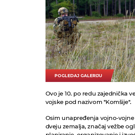
POGLEDAJ GALERIJU
Tanjug/Ministarstvo odbrane i vojska Srbije
Ovo je 10. po redu zajednička 
vojske pod nazivom "Komšije".
Osim unapređenja vojno-vojne 
dveju zemalja, značaj vežbe ogl
planiranje, organizovanje i iz