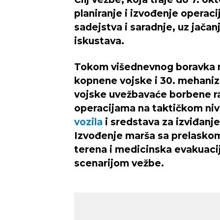
planiranje i izvođenje operaci
sadejstva i saradnje, uz jač
iskustava.
Tokom višednevnog boravka na
kopnene vojske i 30. mehani
vojske uvežbavaće borbene ra
operacijama na taktičkom ni
vozila
i sredstava za izviđanje
Izvođenje marša sa prelaskom 
terena i medicinska evakuaci
scenarijom vežbe.