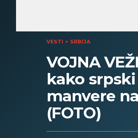
VESTI
>
SRBIJA
VOJNA VEŽB
kako srpski
manvere na
(FOTO)