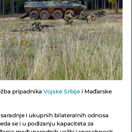
vežba pripadnika
Vojske Srbije
i Mađarske
saradnje i ukupnih bilateralnih odnosa
eda se i u podizanju kapaciteta za
vođenje međunarodnih vežbi i sposobnosti