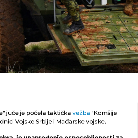
" juče je počela taktička
vežba
"Komšije
adnici Vojske Srbije i Mađarske vojske.
ktobra, je unapređenje osposobljenosti za