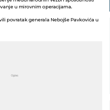
žovanje u mirovnim operacijama.
vili povratak generala Nebojše Pavkovića u
Niš
Beograd
imično oblačno
Vedro nebo
29
Min temp:
22
Min temp:
23
°C
°C
°C
27
°C
Max temp:
36
Max temp:
37
°C
°C
Vetar:
2
m/s
Vetar:
5
m/s
Vlažnost:
63
%
Vlažnost:
53