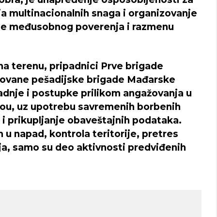
ja multinacionalnih snaga i organizovanje
anje međusobnog poverenja i razmenu
 terenu, pripadnici Prve brigade
zovane pešadijske brigade Mađarske
dnje i postupke prilikom angažovanja u
vou, uz upotrebu savremenih borbenih
 i prikupljanje obaveštajnih podataka.
u napad, kontrola teritorije, pretres
ja, samo su deo aktivnosti predviđenih