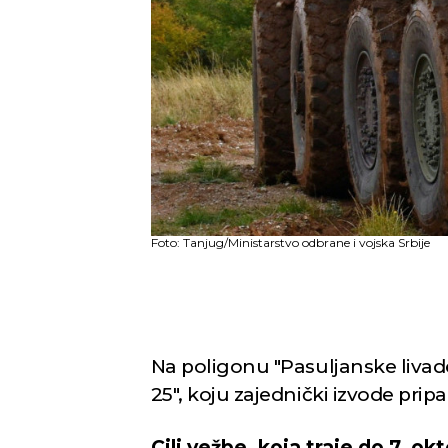
Foto: Tanjug/Ministarstvo odbrane i vojska Srbije
Na poligonu "Pasuljanske livade
25", koju zajednički izvode prip
Cilj vežbe, koja traje do 7. o