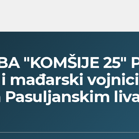
A "KOMŠIJE 25" P
 i mađarski vojnic
 Pasuljanskim li