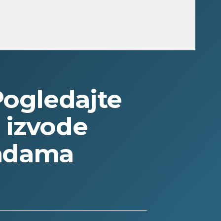
ogledajte
i izvode
vadama