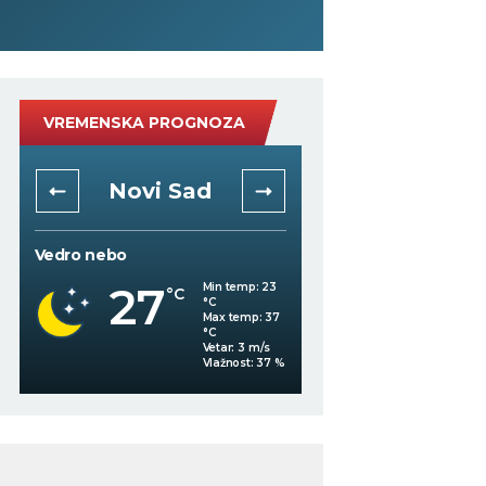
VREMENSKA PROGNOZA
Novi Sad
Niš
Vedro nebo
Mestimično oblačno
27
Min temp:
23
°C
°C
27
°C
Max temp:
37
°C
Vetar:
3
m/s
%
Vlažnost:
37
%