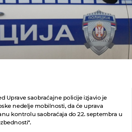
d Uprave saobraćajne policije izjavio je
ke nedelje mobilnosti, da će uprava
ačanu kontrolu saobraćaja do 22. septembra u
zbednosti".