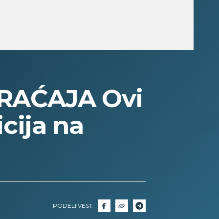
RAĆAJA Ovi
cija na
PODELI VEST: