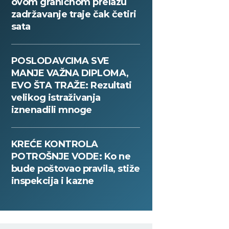
ovom graničnom prelazu
zadržavanje traje čak četiri
sata
POSLODAVCIMA SVE
MANJE VAŽNA DIPLOMA,
EVO ŠTA TRAŽE: Rezultati
velikog istraživanja
iznenadili mnoge
KREĆE KONTROLA
POTROŠNJE VODE: Ko ne
bude poštovao pravila, stiže
inspekcija i kazne