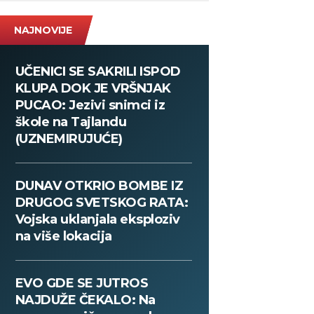
NAJNOVIJE
UČENICI SE SAKRILI ISPOD
KLUPA DOK JE VRŠNJAK
PUCAO: Jezivi snimci iz
škole na Tajlandu
(UZNEMIRUJUĆE)
DUNAV OTKRIO BOMBE IZ
DRUGOG SVETSKOG RATA:
Vojska uklanjala eksploziv
na više lokacija
EVO GDE SE JUTROS
NAJDUŽE ČEKALO: Na