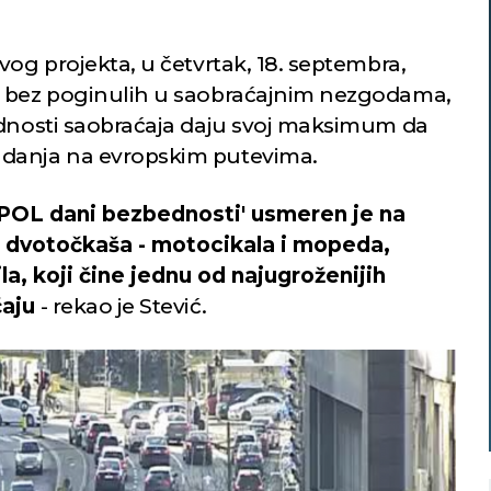
vog projekta, u četvrtak, 18. septembra,
n bez poginulih u saobraćajnim nezgodama,
ednosti saobraćaja daju svoj maksimum da
adanja na evropskim putevima.
POL dani bezbednosti' usmeren je na
 dvotočkaša - motocikala i mopeda,
ila, koji čine jednu od najugroženijih
ćaju
- rekao je Stević.