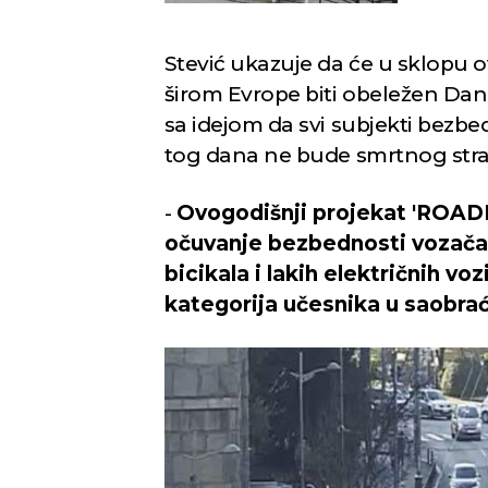
Stević ukazuje da će u sklopu o
širom Evrope biti obeležen Da
sa idejom da svi subjekti bezb
tog dana ne bude smrtnog str
-
Ovogodišnji projekat 'ROAD
očuvanje bezbednosti vozača
bicikala i lakih električnih voz
kategorija učesnika u saobra