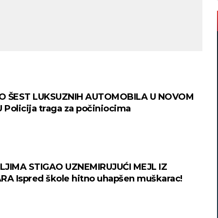
O ŠEST LUKSUZNIH AUTOMOBILA U NOVOM
Policija traga za počiniocima
LJIMA STIGAO UZNEMIRUJUĆI MEJL IZ
RA Ispred škole hitno uhapšen muškarac!