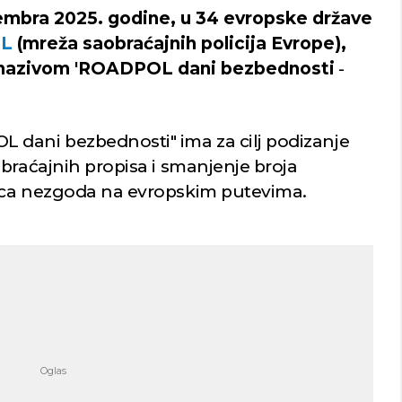
embra 2025. godine, u 34 evropske države
L
(mreža saobraćajnih policija Evrope),
d nazivom 'ROADPOL dani bezbednosti
-
 dani bezbednosti" ima za cilj podizanje
braćajnih propisa i smanjenje broja
ica nezgoda na evropskim putevima.