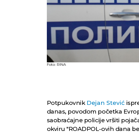
Foto: RINA
Potpukovnik
Dejan Stević
ispre
danas, povodom početka Evrops
saobraćajne policije vršiti poj
okviru "ROADPOL-ovih dana be