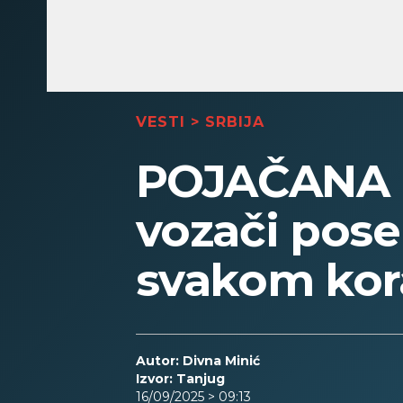
VESTI
>
SRBIJA
POJAČANA 
vozači pose
svakom kor
Autor: Divna Minić
Izvor: Tanjug
16/09/2025 > 09:13