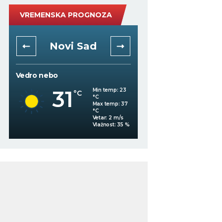
VREMENSKA PROGNOZA
Novi Sad
Niš
Vedro nebo
Mestimično oblačno
31
Min temp:
23
°C
°C
30
°C
Max temp:
37
°C
Vetar:
2
m/s
%
Vlažnost:
35
%