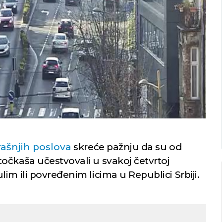
Niš
Beograd
imično oblačno
Vedro nebo
31
Min temp:
22
Min temp:
23
°C
°C
°C
30
°C
Max temp:
36
Max temp:
37
°C
°C
Vetar:
1
m/s
Vetar:
1
m/s
Vlažnost:
34
%
Vlažnost:
44
rašnjih poslova
skreće pažnju da su od
očkaša učestvovali u svakoj četvrtoj
im ili povređenim licima u Republici Srbiji.