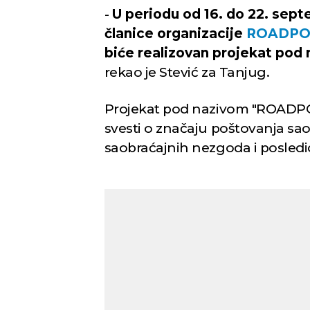
-
U periodu od 16. do 22. sept
članice organizacije
ROADPO
biće realizovan projekat po
rekao je Stević za Tanjug.
Projekat pod nazivom "ROADPOL
svesti o značaju poštovanja sao
saobraćajnih nezgoda i posled