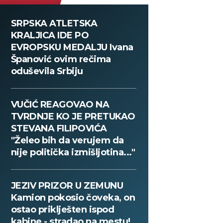
SRPSKA ATLETSKA
KRALJICA IDE PO
EVROPSKU MEDALJU Ivana
Španović ovim rečima
oduševila Srbiju
VUČIĆ REAGOVAO NA
TVRDNJE KO JE PRETUKAO
STEVANA FILIPOVIĆA
"Želeo bih da verujem da
nije politička izmišljotina..."
JEZIV PRIZOR U ZEMUNU
Kamion pokosio čoveka, on
ostao priklješten ispod
kabine - stradao na mestu!