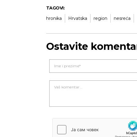
TAGOVI:
hronika
Hrvatska
region
nesreća
Ostavite komenta