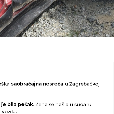
teška
saobraćajna nesreća
u Zagrebačkoj
 je bila pešak
. Žena se našla u sudaru
 vozila.