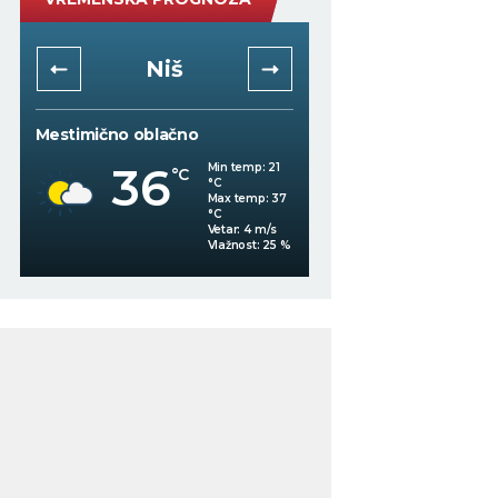
Niš
Beogra
Mestimično oblačno
Vedro nebo
36
36
Min temp:
21
°C
°C
°C
Max temp:
37
°C
Vetar:
4
m/s
%
Vlažnost:
25
%