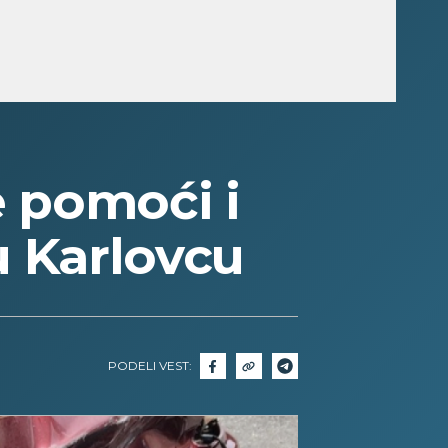
 pomoći i
u Karlovcu
PODELI VEST: