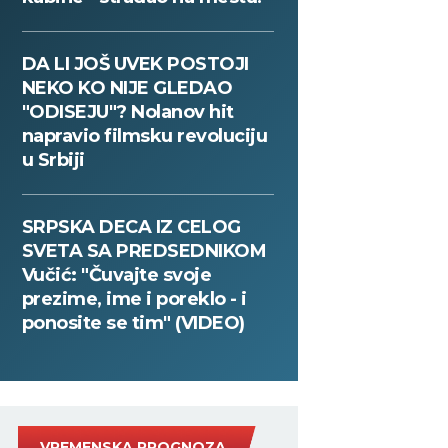
DA LI JOŠ UVEK POSTOJI
NEKO KO NIJE GLEDAO
"ODISEJU"? Nolanov hit
napravio filmsku revoluciju
u Srbiji
SRPSKA DECA IZ CELOG
SVETA SA PREDSEDNIKOM
Vučić: "Čuvajte svoje
prezime, ime i poreklo - i
ponosite se tim" (VIDEO)
VREMENSKA PROGNOZA