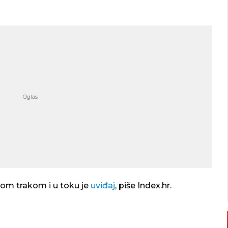
nom trakom i u toku je
uviđaj
, piše Index.hr.