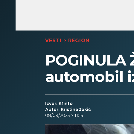
VESTI
>
REGION
POGINULA Ž
automobil i
Izvor: K1info
Autor: Kristina Jokić
08/09/2025 > 11:15