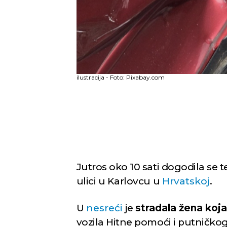
ilustracija - Foto: Pixabay.com
Jutros oko 10 sati dogodila se 
ulici u Karlovcu u
Hrvatskoj
.
U
nesreći
je
stradala žena koja
vozila Hitne pomoći i putničkog