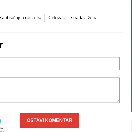
saobraćajna nesreća
Karlovac
stradala žena
r
OSTAVI KOMENTAR