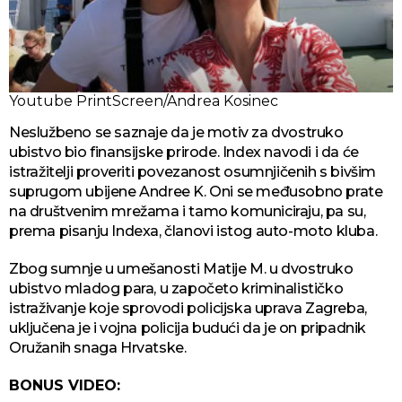
Youtube PrintScreen/Andrea Kosinec
Neslužbeno se saznaje da je motiv za dvostruko
ubistvo bio finansijske prirode. Index navodi i da će
istražitelji proveriti povezanost osumnjičenih s bivšim
suprugom ubijene Andree K. Oni se međusobno prate
na društvenim mrežama i tamo komuniciraju, pa su,
prema pisanju Indexa, članovi istog auto-moto kluba.
Zbog sumnje u umešanosti Matije M. u dvostruko
ubistvo mladog para, u započeto kriminalističko
istraživanje koje sprovodi policijska uprava Zagreba,
uključena je i vojna policija budući da je on pripadnik
Oružanih snaga Hrvatske.
BONUS VIDEO: