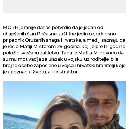
MORH je ranije danas potvrdio da je jedan od
uhapšenih član Počasne-zaštitne jedinice, odnosno
pripadnik Oružanih snaga Hrvatske, a mediji saznaju da
je reč o Matiji M. starom 29-godina, koji je pre tri godine
položio svečanu zakletvu. Tada je Matija M. govorio da
su mu motivacija za ulazak u vojsku, uz roditelje, bile i
brojne osobe zaposlene u vojsci i hrvatski branitelji koje
je upoznao u životu, ali i instruktori.