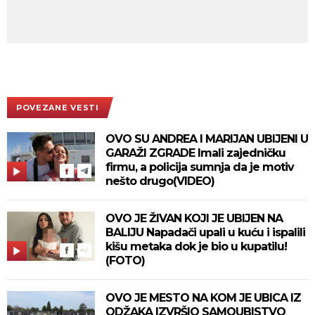
POVEZANE VESTI
OVO SU ANDREA I MARIJAN UBIJENI U
GARAŽI ZGRADE Imali zajedničku
firmu, a policija sumnja da je motiv
nešto drugo(VIDEO)
OVO JE ŽIVAN KOJI JE UBIJEN NA
BALIJU Napadači upali u kuću i ispalili
kišu metaka dok je bio u kupatilu!
(FOTO)
OVO JE MESTO NA KOM JE UBICA IZ
ODŽAKA IZVRŠIO SAMOUBISTVO