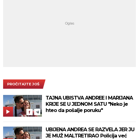
PROČITAJTE JOŠ
TAJNA UBISTVA ANDREE I MARIJANA
KRIJE SE U JEDNOM SATU "Neko je
hteo da pošalje poruku"
UBIJENA ANDREA SE RAZVELA JER JU
JE MUŽ MALTRETIRAO Policija već