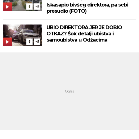
Iskasapio bivšeg direktora, pa sebi
presudio (FOTO)
UBIO DIREKTORA JER JE DOBIO
OTKAZ? Šok detalji ubistva i
samoubistva u Odžacima