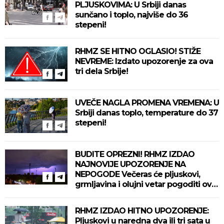
PLJUSKOVIMA: U Srbiji danas
sunčano i toplo, najviše do 36
stepeni!
RHMZ SE HITNO OGLASIO! STIŽE
NEVREME: Izdato upozorenje za ova
tri dela Srbije!
UVEČE NAGLA PROMENA VREMENA: U
Srbiji danas toplo, temperature do 37
stepeni!
BUDITE OPREZNI! RHMZ IZDAO
NAJNOVIJE UPOZORENJE NA
NEPOGODE Večeras će pljuskovi,
grmljavina i olujni vetar pogoditi ove
delove zemlje!
RHMZ IZDAO HITNO UPOZORENJE:
Pljuskovi u naredna dva ili tri sata u