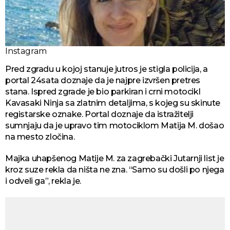
Instagram
Pred zgradu u kojoj stanuje jutros je stigla policija, a
portal 24sata doznaje da je najpre izvršen pretres
stana. Ispred zgrade je bio parkiran i crni motocikl
Kavasaki Ninja sa zlatnim detaljima, s kojeg su skinute
registarske oznake. Portal doznaje da istražitelji
sumnjaju da je upravo tim motociklom Matija M. došao
na mesto zločina.
Majka uhapšenog Matije M. za zagrebački Jutarnji list je
kroz suze rekla da ništa ne zna. “Samo su došli po njega
i odveli ga”, rekla je.