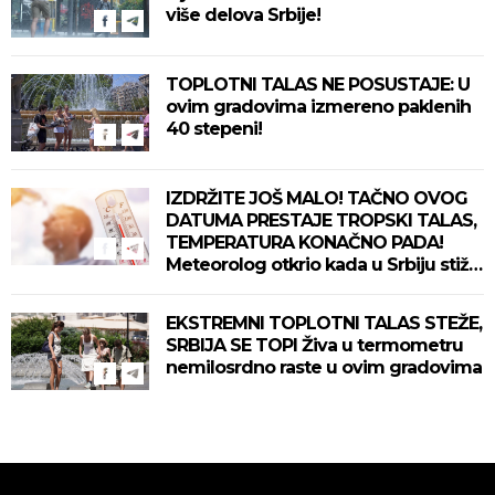
više delova Srbije!
TOPLOTNI TALAS NE POSUSTAJE: U
ovim gradovima izmereno paklenih
40 stepeni!
IZDRŽITE JOŠ MALO! TAČNO OVOG
DATUMA PRESTAJE TROPSKI TALAS,
TEMPERATURA KONAČNO PADA!
Meteorolog otkrio kada u Srbiju stiže
zahlađenje!
EKSTREMNI TOPLOTNI TALAS STEŽE,
SRBIJA SE TOPI Živa u termometru
nemilosrdno raste u ovim gradovima