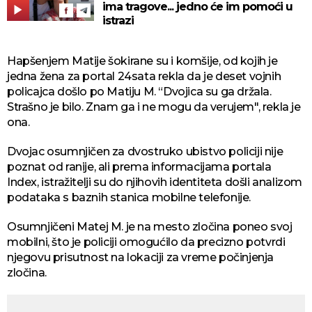
ima tragove... jedno će im pomoći u
istrazi
Hapšenjem Matije šokirane su i komšije, od kojih je
jedna žena za portal 24sata rekla da je deset vojnih
policajca došlo po Matiju M. “Dvojica su ga držala.
Strašno je bilo. Znam ga i ne mogu da verujem", rekla je
ona.
Dvojac osumnjičen za dvostruko ubistvo policiji nije
poznat od ranije, ali prema informacijama portala
Index, istražitelji su do njihovih identiteta došli analizom
podataka s baznih stanica mobilne telefonije.
Osumnjičeni Matej M. je na mesto zločina poneo svoj
mobilni, što je policiji omogućilo da precizno potvrdi
njegovu prisutnost na lokaciji za vreme počinjenja
zločina.