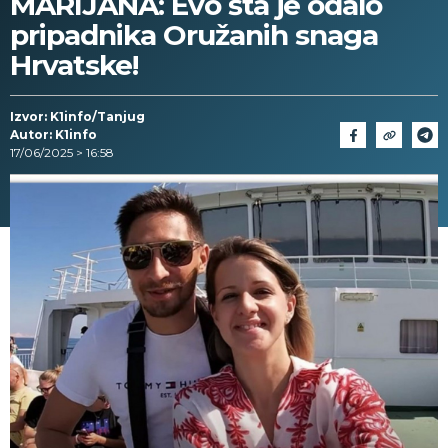
MARIJANA: Evo šta je odalo
pripadnika Oružanih snaga
Hrvatske!
Izvor: K1info/Tanjug
Autor: K1info
17/06/2025 > 16:58