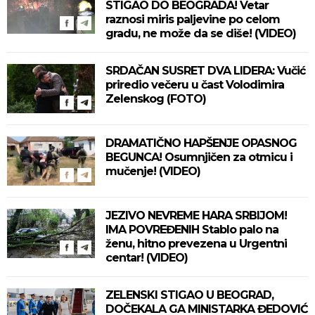
STIGAO DO BEOGRADA! Vetar
raznosi miris paljevine po celom
gradu, ne može da se diše! (VIDEO)
SRDAČAN SUSRET DVA LIDERA: Vučić
priredio večeru u čast Volodimira
Zelenskog (FOTO)
DRAMATIČNO HAPŠENJE OPASNOG
BEGUNCA! Osumnjičen za otmicu i
mučenje! (VIDEO)
JEZIVO NEVREME HARA SRBIJOM!
IMA POVREĐENIH Stablo palo na
ženu, hitno prevezena u Urgentni
centar! (VIDEO)
ZELENSKI STIGAO U BEOGRAD,
DOČEKALA GA MINISTARKA ĐEDOVIĆ