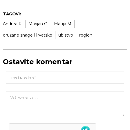
TAGOVI:
Andrea K.
Marijan C.
Matija M
oružane snage Hrvatske
ubistvo
region
Ostavite komentar