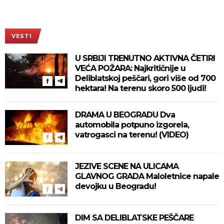
VESTI
U SRBIJI TRENUTNO AKTIVNA ČETIRI
VEĆA POŽARA: Najkritičnije u
Deliblatskoj peščari, gori više od 700
hektara! Na terenu skoro 500 ljudi!
DRAMA U BEOGRADU Dva
automobila potpuno izgorela,
vatrogasci na terenu! (VIDEO)
JEZIVE SCENE NA ULICAMA
GLAVNOG GRADA Maloletnice napale
devojku u Beogradu!
DIM SA DELIBLATSKE PEŠČARE