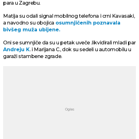
para u Zagrebu.
Matija su odali signal mobilnog telefona i crni Kavasaki,
a navodno su obojica
osumnjičenih poznavala
bivšeg muža ubijene.
Oni se sumnjiče da su u petak uveče .likvidirali mladi par
Andreju K
. i Marijana C., dok su sedeli u automobilu u
garaži stambene zgrade.