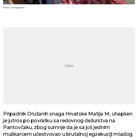
Foto: Instagram
Pripadnik Oružanih snaga Hrvatske Matija M., uhapšen
je jutros po povratku sa redovnog dežurstva na
Pantovčaku, zbog sumnje da je sa još jednim
muškarcem učestvovao u brutalnoj egzekuciji mladog