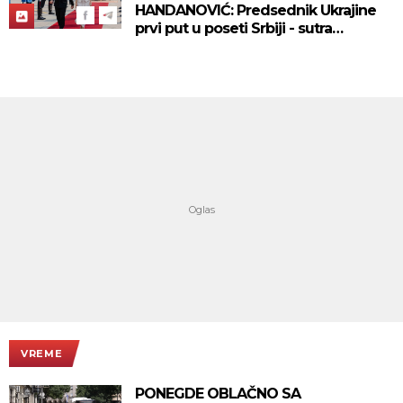
HANDANOVIĆ: Predsednik Ukrajine
prvi put u poseti Srbiji - sutra
sastanak sa Vučićem! (FOTO/VIDEO)
VREME
PONEGDE OBLAČNO SA