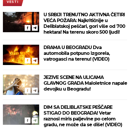
VESTI
U SRBIJI TRENUTNO AKTIVNA ČETIRI
VEĆA POŽARA: Najkritičnije u
Deliblatskoj peščari, gori više od 700
hektara! Na terenu skoro 500 ljudi!
DRAMA U BEOGRADU Dva
automobila potpuno izgorela,
vatrogasci na terenu! (VIDEO)
JEZIVE SCENE NA ULICAMA
GLAVNOG GRADA Maloletnice napale
devojku u Beogradu!
DIM SA DELIBLATSKE PEŠČARE
STIGAO DO BEOGRADA! Vetar
raznosi miris paljevine po celom
gradu, ne može da se diše! (VIDEO)