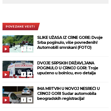
POVEZANE VESTI
SLIKE UŽASA IZ CRNE GORE: Dvoje
Srba poginulo, više povređenih!
Automobili smrskani (FOTO)
DVOJE SRPSKIH DRŽAVLJANA
POGINULO U CRNOJ GORI: Troje
upućeno u bolnicu, evo detalja
IMA MRTVIH U NOVOJ NESREĆI U
CRNOJ GORI Sudar automobila
beogradskih registracija!