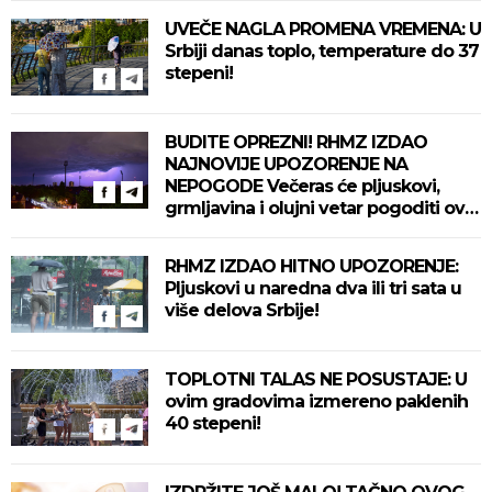
UVEČE NAGLA PROMENA VREMENA: U
Srbiji danas toplo, temperature do 37
stepeni!
BUDITE OPREZNI! RHMZ IZDAO
NAJNOVIJE UPOZORENJE NA
NEPOGODE Večeras će pljuskovi,
grmljavina i olujni vetar pogoditi ove
delove zemlje!
RHMZ IZDAO HITNO UPOZORENJE:
Pljuskovi u naredna dva ili tri sata u
više delova Srbije!
TOPLOTNI TALAS NE POSUSTAJE: U
ovim gradovima izmereno paklenih
40 stepeni!