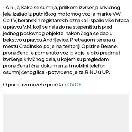
- A.R. je, kako se sumnja, prilikom izvršenja krivičnog
jela, izašao iz putničkog motornog vozila marke VW
Golf V, beranskih registarskih oznaka i ispalio više hitaca
u pravcu V.M. koji se nalazio na stepeništu ispred
jednog poslovnog objekta, nakon čega se dao u
bekstvo u pravcu Andrijevice. Pretragom terena u
mestu Gradinsko polje, na teritoriji Opštine Berane,
pronađeno je pomenuto vozilo koje je bilo predmet
izvršenja krivičnog dela, u kojem su pregledom
pronađena lična dokumenta i mobilni telefon
osumnjičenog lica - potvrđeno je za RINU u UP.
O pucnjavi možete pročitati
OVDE
.