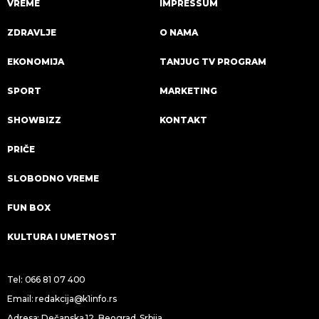
VREME
IMPRESSUM
ZDRAVLJE
O NAMA
EKONOMIJA
TANJUG TV PROGRAM
SPORT
MARKETING
SHOWBIZZ
KONTAKT
PRIČE
SLOBODNO VREME
FUN BOX
KULTURA I UMETNOST
Tel:
066 81 07 400
Email:
redakcija@k1info.rs
Adresa: Dečanska 12, Beograd, Srbija