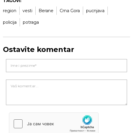
TAGOVI:
region
vesti
Berane
Crna Gora
pucnjava
policija
potraga
Ostavite komentar