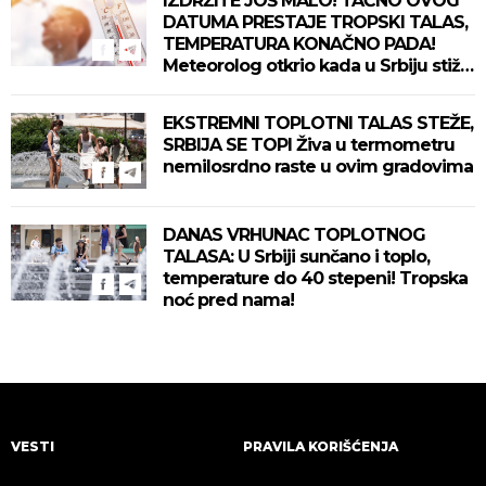
IZDRŽITE JOŠ MALO! TAČNO OVOG
DATUMA PRESTAJE TROPSKI TALAS,
TEMPERATURA KONAČNO PADA!
Meteorolog otkrio kada u Srbiju stiže
zahlađenje!
EKSTREMNI TOPLOTNI TALAS STEŽE,
SRBIJA SE TOPI Živa u termometru
nemilosrdno raste u ovim gradovima
DANAS VRHUNAC TOPLOTNOG
TALASA: U Srbiji sunčano i toplo,
temperature do 40 stepeni! Tropska
noć pred nama!
VESTI
PRAVILA KORIŠĆENJA