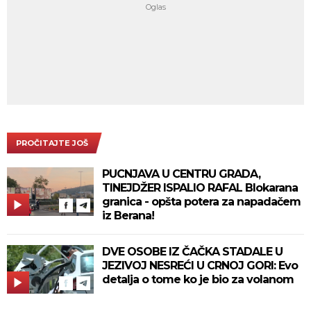
PROČITAJTE JOŠ
PUCNJAVA U CENTRU GRADA,
TINEJDŽER ISPALIO RAFAL Blokarana
granica - opšta potera za napadačem
iz Berana!
DVE OSOBE IZ ČAČKA STADALE U
JEZIVOJ NESREĆI U CRNOJ GORI: Evo
detalja o tome ko je bio za volanom