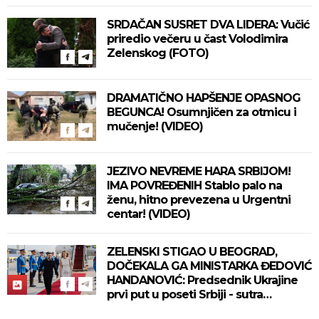
SRDAČAN SUSRET DVA LIDERA: Vučić
priredio večeru u čast Volodimira
Zelenskog (FOTO)
DRAMATIČNO HAPŠENJE OPASNOG
BEGUNCA! Osumnjičen za otmicu i
mučenje! (VIDEO)
JEZIVO NEVREME HARA SRBIJOM!
IMA POVREĐENIH Stablo palo na
ženu, hitno prevezena u Urgentni
centar! (VIDEO)
ZELENSKI STIGAO U BEOGRAD,
DOČEKALA GA MINISTARKA ĐEDOVIĆ
HANDANOVIĆ: Predsednik Ukrajine
prvi put u poseti Srbiji - sutra
sastanak sa Vučićem! (FOTO/VIDEO)