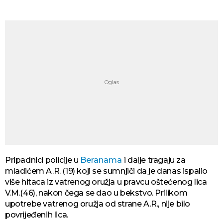
Pripadnici policije u
Beranama
i dalje tragaju za
mladićem A.R. (19) koji se sumnjiči da je danas ispalio
više hitaca iz vatrenog oružja u pravcu oštećenog lica
V.M.(46), nakon čega se dao u bekstvo. Prilikom
upotrebe vatrenog oružja od strane A.R., nije bilo
povrijeđenih lica.