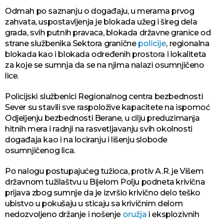
Odmah po saznanju o događaju, u merama prvog
zahvata, uspostavljenja je blokada užeg i šireg dela
grada, svih putnih pravaca, blokada državne granice od
strane službenika Sektora granične
policije
, regionalna
blokada kao i blokada određenih prostora i lokaliteta
za koje se sumnja da se na njima nalazi osumnjičeno
lice.
Policijski službenici Regionalnog centra bezbednosti
Sever su stavili sve raspoložive kapacitete na ispomoć
Odjeljenju bezbednosti Berane, u cilju preduzimanja
hitnih mera i radnji na rasvetljavanju svih okolnosti
događaja kao i na lociranju i lišenju slobode
osumnjičenog lica.
Po nalogu postupajućeg tužioca, protiv A.R. je Višem
državnom tužilaštvu u Bijelom Polju podneta krivična
prijava zbog sumnje da je izvršio krivično delo teško
ubistvo u pokušaju u sticaju sa krivičnim delom
nedozvoljeno držanje i nošenje
oružja
i eksplozivnih