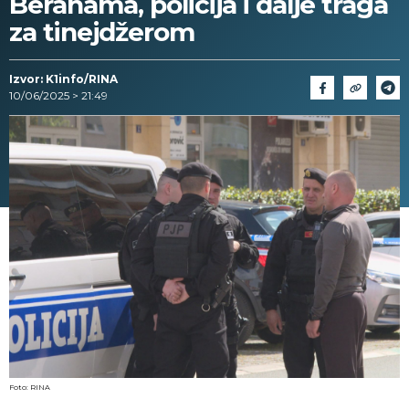
Beranama, policija i dalje traga
za tinejdžerom
Izvor: K1info/RINA
10/06/2025 > 21:49
Foto: RINA