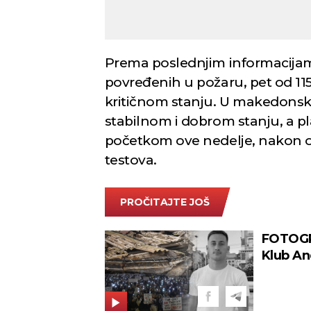
Prema poslednjim informacijama
povređenih u požaru, pet od 115
kritičnom stanju. U makedonski
stabilnom i dobrom stanju, a p
početkom ove nedelje, nakon ob
testova.
PROČITAJTE JOŠ
FOTOGR
Klub An
objavom