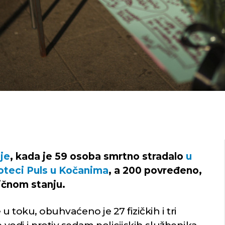
je
, kada je 59 osoba smrtno stradalo
u
oteci Puls u Kočanima
, a 200 povređeno,
tičnom stanju.
e u toku, obuhvaćeno je 27 fizičkih i tri