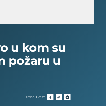
o u kom su
m požaru u
PODELI VEST: