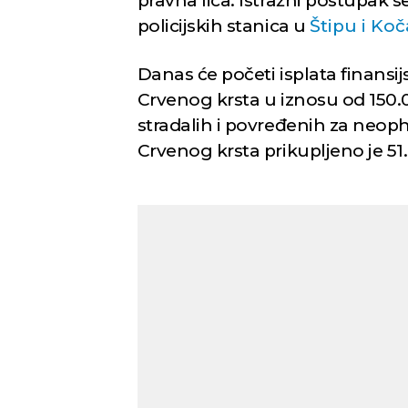
pravna lica. Istražni postupak s
policijskih stanica u
Štipu i Ko
Danas će početi isplata finansi
Crvenog krsta u iznosu od 150.
stradalih i povređenih za neop
Crvenog krsta prikupljeno je 51