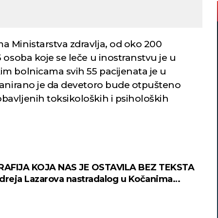
 Ministarstva zdravlja, od oko 200
 osoba koje se leče u inostranstvu je u
m bolnicama svih 55 pacijenata je u
lanirano je da devetoro bude otpušteno
avljenih toksikoloških i psiholoških
AFIJA KOJA NAS JE OSTAVILA BEZ TEKSTA
dreja Lazarova nastradalog u Kočanima
 rasplakao svet (FOTO)