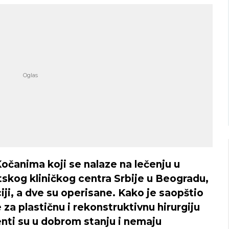
Niš
Beograd
o nebo
Mestimično oblačno
Min temp:
21
Min temp:
23
26
°C
°C
°C
27
°C
Max temp:
37
Max temp:
39
°C
°C
Vetar:
2
m/s
Vetar:
3
m/s
Vlažnost:
36
%
Vlažnost:
60
%
očanima koji se nalaze na lečenju u
skog kliničkog centra Srbije u Beogradu,
iji, a dve su operisane. Kako je saopštio
e za plastičnu i rekonstruktivnu hirurgiju
nti su u dobrom stanju i nemaju