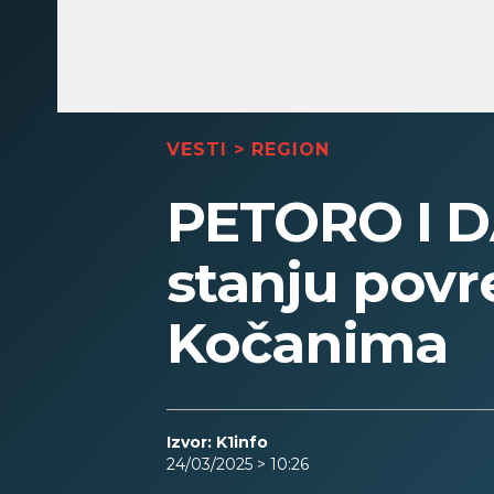
VESTI
>
REGION
PETORO I D
stanju povr
Kočanima
Izvor: K1info
24/03/2025 > 10:26