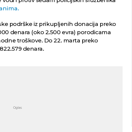
e vodi i protiv sedam policijskih službenika
čanima.
jske podrške iz prikupljenih donacija preko
000 denara (oko 2.500 evra) porodicama
hodne troškove. Do 22. marta preko
.822.579 denara.