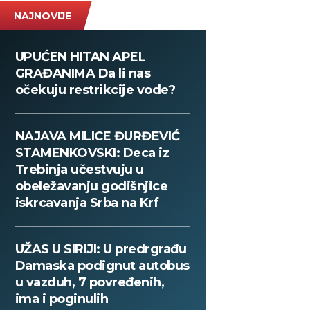
NAJNOVIJE
UPUĆEN HITAN APEL
GRAĐANIMA Da li nas
očekuju restrikcije vode?
NAJAVA MILICE ĐURĐEVIĆ
STAMENKOVSKI: Deca iz
Trebinja učestvuju u
obeležavanju godišnjice
iskrcavanja Srba na Krf
UŽAS U SIRIJI: U predrgrađu
Damaska podignut autobus
u vazduh, 7 povređenih,
ima i poginulih