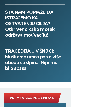
ŠTA NAM POMAŽE DA
ISTRAJEMO KA
OSTVARENJU CILJA?
Otkriveno kako mozak
održava motivaciju!
TRAGEDIJA U VIŠNJICI:
Muškarac umro posle više
uboda stršljena! Nije mu
bilo spasa!
VREMENSKA PROGNOZA