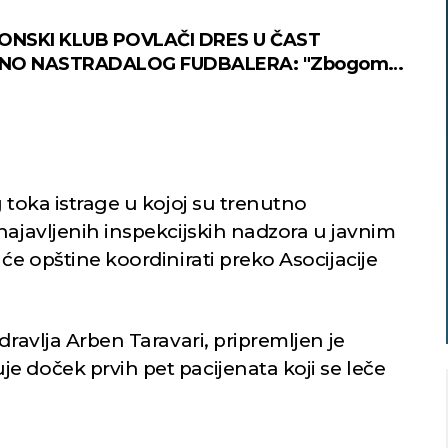
NSKI KLUB POVLAČI DRES U ČAST
NO NASTRADALOG FUDBALERA: "Zbogom
 anđeli žive zauvek"
g toka istrage u kojoj su trenutno
najavljenih inspekcijskih nadzora u javnim
će opštine koordinirati preko Asocijacije
dravlja Arben Taravari, pripremljen je
e doček prvih pet pacijenata koji se leče