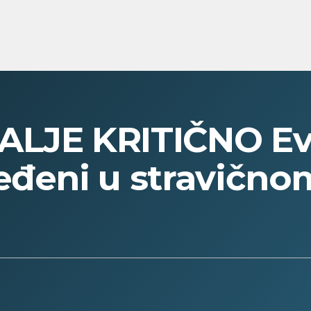
ALJE KRITIČNO Ev
eđeni u stravično