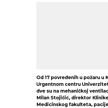
Novi Sad
Umerena kiša
Vedr
Min temp:
23
°C
29
°C
Max temp:
39
°C
Vetar:
3
m/s
Vlažnost:
38
%
Od 17 povređenih u požaru u K
Urgentnom centru Univerzitet
dve su na mehaničkoj ventilac
Milan Stojičić, direktor Klinik
Medicinskog fakulteta, pacije