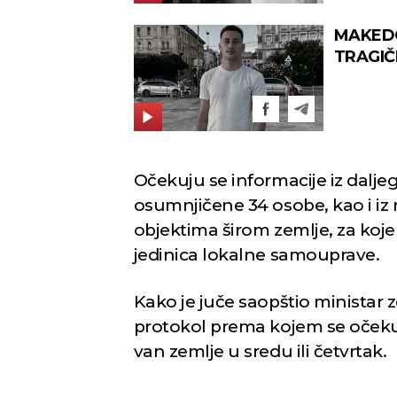
MAKEDO
TRAGIČ
Andrej,
Očekuju se informacije iz dalje
osumnjičene 34 osobe, kao i iz 
objektima širom zemlje, za koje 
jedinica lokalne samouprave.
Kako je juče saopštio ministar z
protokol prema kojem se očekuj
van zemlje u sredu ili četvrtak.