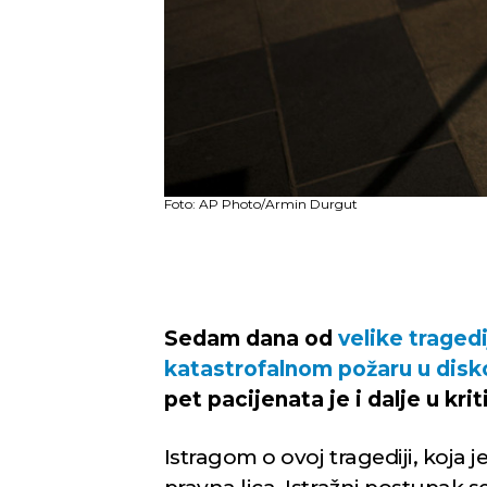
Foto: AP Photo/Armin Durgut
Sedam dana od
velike tragedi
katastrofalnom požaru u disk
pet pacijenata je i dalje u kri
Istragom o ovoj tragediji, koja j