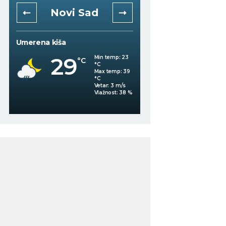
Novi Sad
Niš
Umerena kiša
Vedro nebo
29
Min temp:
23
°C
°C
27
°C
Max temp:
39
°C
Vetar:
3
m/s
Vlažnost:
38
%