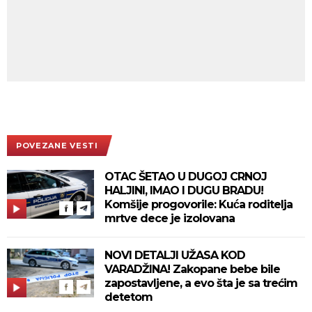
POVEZANE VESTI
OTAC ŠETAO U DUGOJ CRNOJ
HALJINI, IMAO I DUGU BRADU!
Komšije progovorile: Kuća roditelja
mrtve dece je izolovana
NOVI DETALJI UŽASA KOD
VARADŽINA! Zakopane bebe bile
zapostavljene, a evo šta je sa trećim
detetom