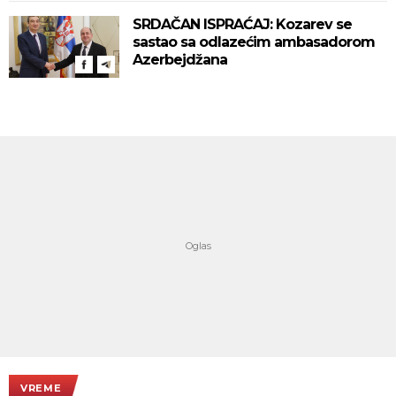
SRDAČAN ISPRAĆAJ: Kozarev se
sastao sa odlazećim ambasadorom
Azerbejdžana
VREME