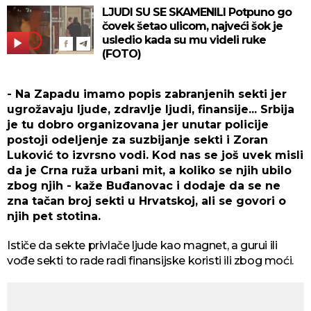
LJUDI SU SE SKAMENILI Potpuno go
čovek šetao ulicom, najveći šok je
usledio kada su mu videli ruke
(FOTO)
- Na Zapadu imamo popis zabranjenih sekti jer
ugrožavaju ljude, zdravlje ljudi, finansije... Srbija
je tu dobro organizovana jer unutar policije
postoji odeljenje za suzbijanje sekti i Zoran
Luković to izvrsno vodi. Kod nas se još uvek misli
da je Crna ruža urbani mit, a koliko se njih ubilo
zbog njih - kaže Buđanovac i dodaje da se ne
zna tačan broj sekti u Hrvatskoj, ali se govori o
njih pet stotina.
Ističe da sekte privlače ljude kao magnet, a gurui ili
vođe sekti to rade radi finansijske koristi ili zbog moći.