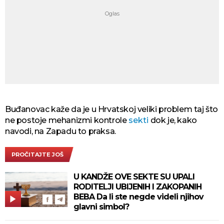
Buđanovac kaže da je u Hrvatskoj veliki problem taj što
ne postoje mehanizmi kontrole
sekti
dok je, kako
navodi, na Zapadu to praksa.
PROČITAJTE JOŠ
U KANDŽE OVE SEKTE SU UPALI
RODITELJI UBIJENIH I ZAKOPANIH
BEBA Da li ste negde videli njihov
glavni simbol?