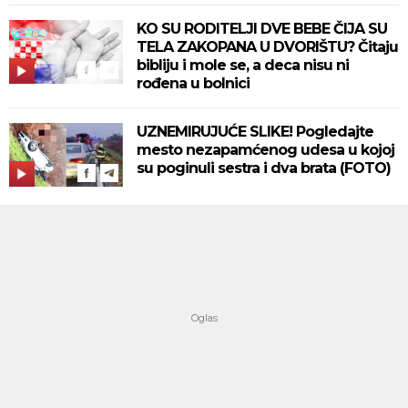
KO SU RODITELJI DVE BEBE ČIJA SU
TELA ZAKOPANA U DVORIŠTU? Čitaju
bibliju i mole se, a deca nisu ni
rođena u bolnici
UZNEMIRUJUĆE SLIKE! Pogledajte
mesto nezapamćenog udesa u kojoj
su poginuli sestra i dva brata (FOTO)