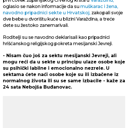
prvi čovek županijskog Crvenog krsta u
Varaždinu,
oglasio se nakon informacije da su
muškarac i žena,
navodno pripadnici sekte u Hrvatskoj,
zakopali svoje
dve bebe u dvorištu kuće u blizini Varaždina, a treće
dete su žestoko zanemarivali.
Roditelji su se navodno deklarisali kao pripadnici
hrišćanskog religijskog pokreta mesijanski Jevreji.
- Nisam čuo još za sektu mesijanski Jevreji, ali
mogu reći da u sekte u principu ulaze osobe koje
su psihički labilne i emocionalno nezrele. U
sektama ćete naći osobe koje su ili izbačene iz
normalnog života ili su se same izbacile - kaže za
24 sata Nebojša Buđanovac.