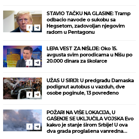
STAVIO TAČKU NA GLASINE: Tramp
odbacio navode o sukobu sa
Hegsetom, zadovoljan njegovim
radom u Pentagonu
LEPA VEST ZA NIŠLIJE: Oko 15.
avgusta svim porodicama u Nišu po
20.000 dinara za školarce
UŽAS U SIRIJI: U predgrađu Damaska
podignut autobus u vazduh, dve
osobe poginule, 13 povređeno
POŽARI NA VIŠE LOKACIJA, U
GAŠENJE SE UKLJUČILA VOJSKA Evo
kakvo je stanje širom Srbije! U ova
dva grada proglašena vanredna
situacija! (VIDEO)