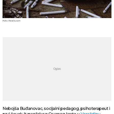
Foto: Pexels.com
Nebojša Buđanovac, socijalni pedagog, psihoterapeut i