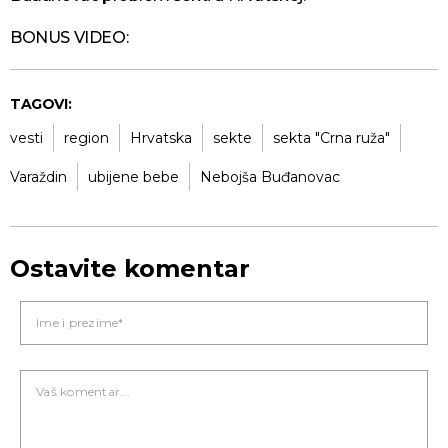
BONUS VIDEO:
TAGOVI:
vesti
region
Hrvatska
sekte
sekta "Crna ruža"
Varaždin
ubijene bebe
Nebojša Buđanovac
Ostavite komentar