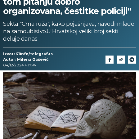
tom pitanju dobro
organizovana, čestitke policiji"
Sekta "Crna ruža", kako pojašnjava, navodi mlade
na samoubistvo.U Hrvatskoj veliki broj sekti
deluje danas
Izvor: K1info/telegraf.rs
Autor: Milena Gačević
04/12/2024 > 17:47