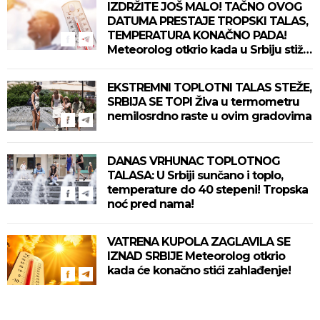
IZDRŽITE JOŠ MALO! TAČNO OVOG
DATUMA PRESTAJE TROPSKI TALAS,
TEMPERATURA KONAČNO PADA!
Meteorolog otkrio kada u Srbiju stiže
zahlađenje!
EKSTREMNI TOPLOTNI TALAS STEŽE,
SRBIJA SE TOPI Živa u termometru
nemilosrdno raste u ovim gradovima
DANAS VRHUNAC TOPLOTNOG
TALASA: U Srbiji sunčano i toplo,
temperature do 40 stepeni! Tropska
noć pred nama!
VATRENA KUPOLA ZAGLAVILA SE
IZNAD SRBIJE Meteorolog otkrio
kada će konačno stići zahlađenje!