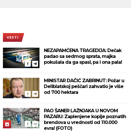
VESTI
NEZAPAMĆENA TRAGEDIJA: Dečak
padao sa sedmog sprata, majka
pokušala da ga spasi, pa i ona pala!
MINISTAR DAČIĆ ZABRINUT: Požar u
Deliblatskoj peščari zahvatio je više
od 700 hektara
PAO ŠANER LAŽNJAKA U NOVOM
PAZARU: Zaplenjene kopije poznatih
brendova u vrednosti od 110.000
evra! (FOTO)