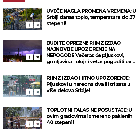
UVEČE NAGLA PROMENA VREMENA: U
Srbiji danas toplo, temperature do 37
stepeni!
BUDITE OPREZNI! RHMZ IZDAO
NAJNOVIJE UPOZORENJE NA
NEPOGODE Večeras će pljuskovi,
grmljavina i olujni vetar pogoditi ove
delove zemlje!
RHMZ IZDAO HITNO UPOZORENJE:
Pljuskovi u naredna dva ili tri sata u
više delova Srbije!
TOPLOTNI TALAS NE POSUSTAJE: U
ovim gradovima izmereno paklenih
40 stepeni!