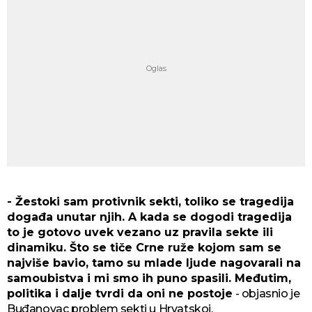
- Žestoki sam protivnik sekti, toliko se tragedija
događa unutar njih. A kada se dogodi tragedija
to je gotovo uvek vezano uz pravila sekte ili
dinamiku. Što se tiče Crne ruže kojom sam se
najviše bavio, tamo su mlade ljude nagovarali na
samoubistva i mi smo ih puno spasili. Međutim,
politika i dalje tvrdi da oni ne postoje
- objasnio je
Buđanovac problem sekti u Hrvatskoj.