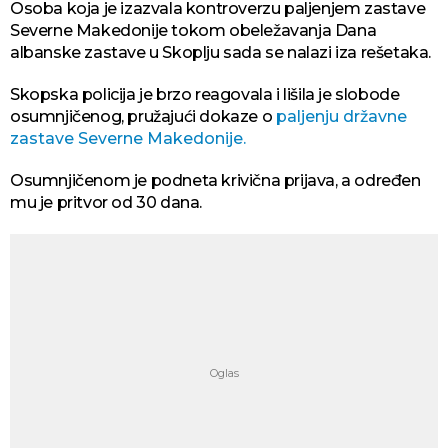
Osoba koja je izazvala kontroverzu paljenjem zastave
Severne Makedonije tokom obeležavanja Dana
albanske zastave u Skoplju sada se nalazi iza rešetaka.
Skopska policija je brzo reagovala i lišila je slobode
osumnjičenog, pružajući dokaze o
paljenju državne
zastave Severne Makedonije.
Osumnjičenom je podneta krivična prijava, a određen
mu je pritvor od 30 dana.