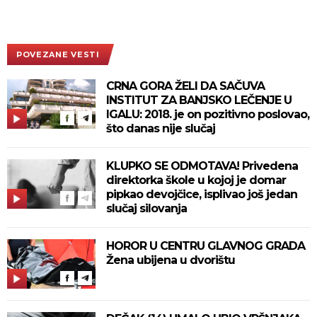
POVEZANE VESTI
CRNA GORA ŽELI DA SAČUVA
INSTITUT ZA BANJSKO LEČENJE U
IGALU: 2018. je on pozitivno poslovao,
što danas nije slučaj
KLUPKO SE ODMOTAVA! Privedena
direktorka škole u kojoj je domar
pipkao devojčice, isplivao još jedan
slučaj silovanja
HOROR U CENTRU GLAVNOG GRADA
Žena ubijena u dvorištu