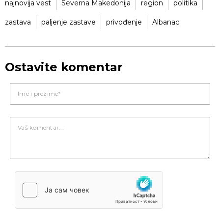
najnovija vest
Severna Makedonija
region
politika
zastava
paljenje zastave
privođenje
Albanac
Ostavite komentar