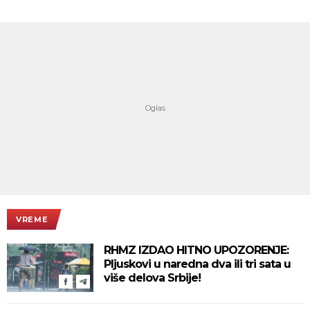
VREME
RHMZ IZDAO HITNO UPOZORENJE:
Pljuskovi u naredna dva ili tri sata u
više delova Srbije!