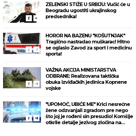
ZELENSKI STIŽE U SRBIJU: Vučić će u
Beogradu ugostiti ukrajinskog
predsednika!
HOROR NA BAZENU "KOŠUTNJAK"
Tragično nastradao muškarac! Hitno
se oglasio Zavod za sport i medicinu
sporta!
VAŽNA AKCIJA MINISTARSTVA
ODBRANE: Realizovana taktička
obuka izviđačkih jedinica Kopnene
vojske
"UPOMOĆ, UBIĆE ME" Krici nesrećne
žene odzvanjali zgradom pre nego
što joj je rođeni sin presudio! Komšije
otkrile detalje jezivog zločina na
Novom Beogradu!