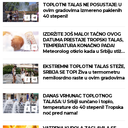
TOPLOTNI TALAS NE POSUSTAJE: U
ovim gradovima izmereno paklenih
40 stepeni!
IZDRŽITE JOŠ MALO! TAČNO OVOG
DATUMA PRESTAJE TROPSKI TALAS,
TEMPERATURA KONAČNO PADA!
Meteorolog otkrio kada u Srbiju stiže
zahlađenje!
EKSTREMNI TOPLOTNI TALAS STEŽE,
SRBIJA SE TOPI Živa u termometru
nemilosrdno raste u ovim gradovima
DANAS VRHUNAC TOPLOTNOG
TALASA: U Srbiji sunčano i toplo,
temperature do 40 stepeni! Tropska
noć pred nama!