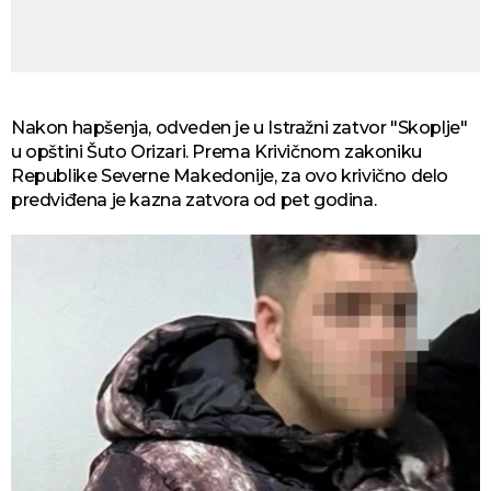
Nakon hapšenja, odveden je u Istražni zatvor "Skoplje"
u opštini Šuto Orizari. Prema Krivičnom zakoniku
Republike Severne Makedonije, za ovo krivično delo
predviđena je kazna zatvora od pet godina.