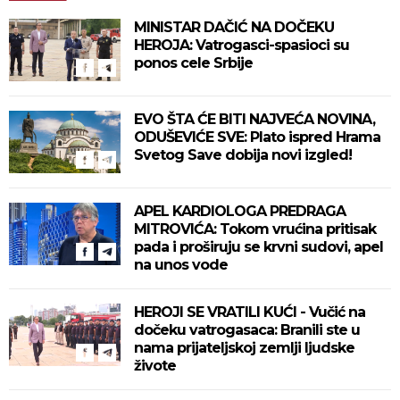
MINISTAR DAČIĆ NA DOČEKU
HEROJA: Vatrogasci-spasioci su
ponos cele Srbije
EVO ŠTA ĆE BITI NAJVEĆA NOVINA,
ODUŠEVIĆE SVE: Plato ispred Hrama
Svetog Save dobija novi izgled!
APEL KARDIOLOGA PREDRAGA
MITROVIĆA: Tokom vrućina pritisak
pada i proširuju se krvni sudovi, apel
na unos vode
HEROJI SE VRATILI KUĆI - Vučić na
dočeku vatrogasaca: Branili ste u
nama prijateljskoj zemlji ljudske
živote