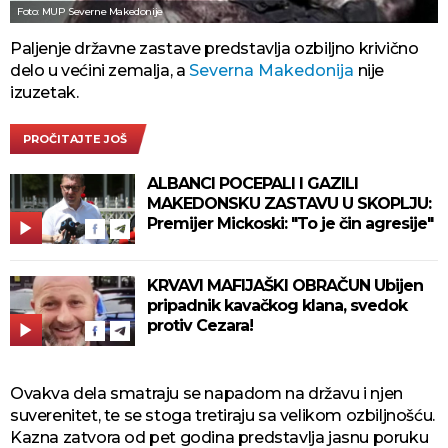
Foto: MUP Severne Makedonije
Paljenje državne zastave predstavlja ozbiljno krivično
delo u većini zemalja, a
Severna Makedonija
nije
izuzetak.
PROČITAJTE JOŠ
ALBANCI POCEPALI I GAZILI
MAKEDONSKU ZASTAVU U SKOPLJU:
Premijer Mickoski: "To je čin agresije"
KRVAVI MAFIJAŠKI OBRAČUN Ubijen
pripadnik kavačkog klana, svedok
protiv Cezara!
Ovakva dela smatraju se napadom na državu i njen
suverenitet, te se stoga tretiraju sa velikom ozbiljnošću.
Kazna zatvora od pet godina predstavlja jasnu poruku