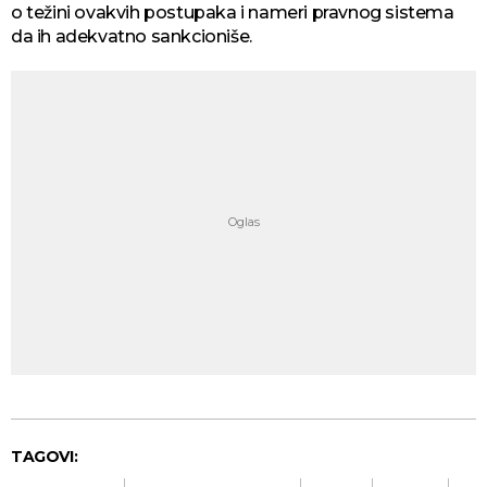
o težini ovakvih postupaka i nameri pravnog sistema
da ih adekvatno sankcioniše.
TAGOVI: