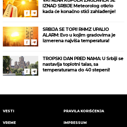
VATRENA KUPOLA ZAGLAVILA SE
IZNAD SRBIJE Meteorolog otkrio
kada će konačno stići zahlađenje!
SRBIJA SE TOPI! RHMZ UPALIO
ALARM: Evo u kojim gradovima je
izmerena najviša temperatura!
TROPSKI DAN PRED NAMA: U Srbiji se
nastavlja toplotni talas, sa
temperaturama do 40 stepeni!
VESTI
PRAVILA KORIŠĆENJA
VREME
IMPRESSUM