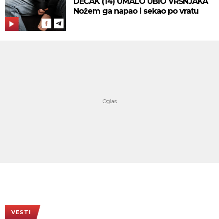
DEČAK (14) UMALO UBIO VRŠNJAKA
Nožem ga napao i sekao po vratu
VESTI