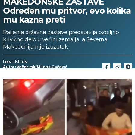
MAKEDONSKE ZASTAVE
Određen mu pritvor, evo kolika
mu kazna preti
Paljenje državne zastave predstavlja ozbiljno
krivično delo u većini zemalja, a Severna
Makedonija nije izuzetak.
Izvor: K1info
Autor: Večer.mk/Milena Gačević
29/11/2024 > 17:58