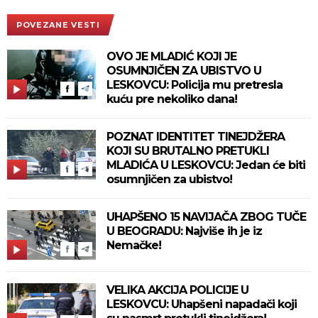
POVEZANE VESTI
OVO JE MLADIĆ KOJI JE
OSUMNJIČEN ZA UBISTVO U
LESKOVCU: Policija mu pretresla
kuću pre nekoliko dana!
POZNAT IDENTITET TINEJDŽERA
KOJI SU BRUTALNO PRETUKLI
MLADIĆA U LESKOVCU: Jedan će biti
osumnjičen za ubistvo!
UHAPŠENO 15 NAVIJAČA ZBOG TUČE
U BEOGRADU: Najviše ih je iz
Nemačke!
VELIKA AKCIJA POLICIJE U
LESKOVCU: Uhapšeni napadači koji