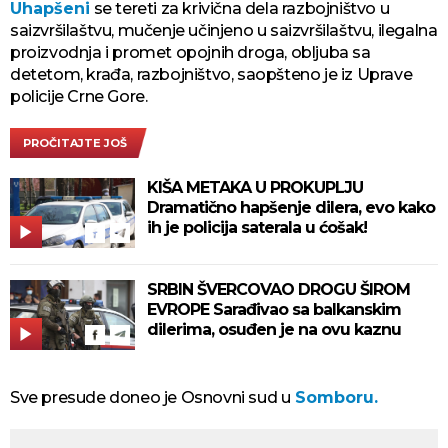
Uhapšeni
se tereti za krivična dela razbojništvo u
saizvršilaštvu, mučenje učinjeno u saizvršilaštvu, ilegalna
proizvodnja i promet opojnih droga, obljuba sa
detetom, krađa, razbojništvo, saopšteno je iz Uprave
policije Crne Gore.
PROČITAJTE JOŠ
KIŠA METAKA U PROKUPLJU
Dramatično hapšenje dilera, evo kako
ih je policija saterala u ćošak!
SRBIN ŠVERCOVAO DROGU ŠIROM
EVROPE Sarađivao sa balkanskim
dilerima, osuđen je na ovu kaznu
Sve presude doneo je Osnovni sud u
Somboru.