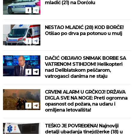
mladić (21) na Dorćolu
NESTAO MLADIĆ (28) KOD BORČE!
Otišao po drva pa potonuo u mulj
DAČIĆ OBJAVIO SNIMAK BORBE SA
VATRENOM STIHIJOM! Helikopteri
nad Deliblatskom peščarom,
vatrogasci danima ne staju
CRVENI ALARM U GRČKOJ! DRŽAVA
DIGLA SVE NA NOGE: Preti ogromna
opasnost od požara, na udaru i
omiljena letovališta!
TEŠKO JE POVREĐENA! Najnoviji
detalji ubadanja tinejdžerke (18) u