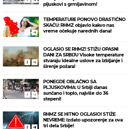
pljuskovi s grmljavinom!
TEMPERATURE PONOVO DRASTIČNO
SKAČU: RHMZ objavio kakvo nas
vreme očekuje narednih dana!
OGLASIO SE RHMZ! STIŽU OPASNI
DANI ZA SRBIJU Visoke temperature
stvaraju idealne uslove za izbijanje i
širenje požara!
PONEGDE OBLAČNO SA
PLJUSKOVIMA: U Srbiji danas
sunčano i toplo, najviše do 36
stepeni!
RHMZ SE HITNO OGLASIO! STIŽE
NEVREME: Izdato upozorenje za ova
tri dela Srbije!