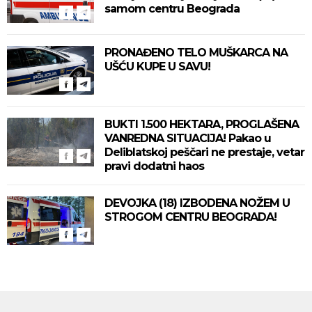
samom centru Beograda
PRONAĐENO TELO MUŠKARCA NA
UŠĆU KUPE U SAVU!
BUKTI 1.500 HEKTARA, PROGLAŠENA
VANREDNA SITUACIJA! Pakao u
Deliblatskoj peščari ne prestaje, vetar
pravi dodatni haos
DEVOJKA (18) IZBODENA NOŽEM U
STROGOM CENTRU BEOGRADA!