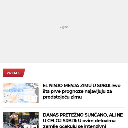
VREME
EL NINJO MENJA ZIMU U SRBIJI: Evo
šta prve prognoze najavljuju za
predstojeću zimu
DANAS PRETEŽNO SUNČANO, ALI NE
U CELOJ SRBIJI: U ovim delovima
zemlje očekuju se intenzivni