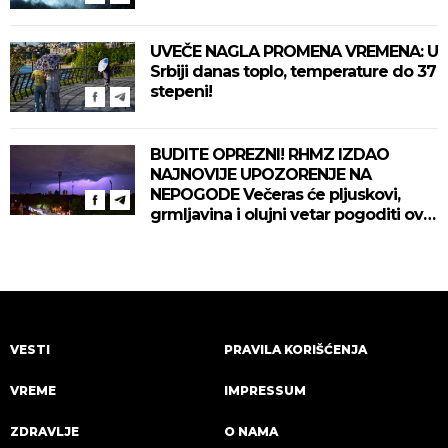
UVEČE NAGLA PROMENA VREMENA: U
Srbiji danas toplo, temperature do 37
stepeni!
BUDITE OPREZNI! RHMZ IZDAO
NAJNOVIJE UPOZORENJE NA
NEPOGODE Večeras će pljuskovi,
grmljavina i olujni vetar pogoditi ove
delove zemlje!
VESTI
PRAVILA KORIŠĆENJA
VREME
IMPRESSUM
ZDRAVLJE
O NAMA