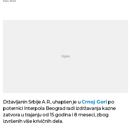
Foto: RINA
Državljanin Srbije A.R., uhapšen je u
Crnoj Gori
po
poternici Interpola Beograd radi izdržavanja kazne
zatvora u trajanju od 15 godina i 8 meseci, zbog
izvršenih više krivičnih dela.