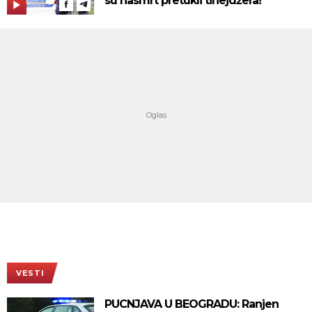
su nasmrt pretukli tinejdžera!
VESTI
PUCNJAVA U BEOGRADU: Ranjen