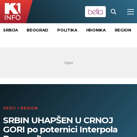
SRBIJA
BEOGRAD
POLITIKA
HRONIKA
REGION
VESTI
>
REGION
SRBIN UHAPŠEN U CRNOJ
GORI po poternici Interpola