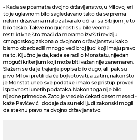
- Kada se posmatra dvojno državljanstvo, u Milovoj eri
to je uglavnom bilo sagledavano tako da se prema
nekim državama malo zatvaralo oči, ali sa Srbijom je to
bilo teško. Takve mogućnosti su bile veoma
restriktivne, što znači da moramo izvršiti reviziju
crnogorskog zakona o dvojnom državljanstvu kako
bismo obezbedili mnogo veći broj ljudi koji imaju pravo
na to. Ključno je da, kada se radi o Monstatu, nijedan
mogući kriterijum koji može biti važan nije zanemaren.
Slažem se da je trajanje popisa bilo dugo, ali ipak su
prvo Milovi pretili da će bojkotovati, a zatim, nakon što
je Monstat uneo sve podatke, imalo se pristup proveri
ispravnosti unetih podataka. Nakon toga nije bilo
nijedne primedbe. Zato je vredelo čekati deset meseci -
kaže Pavićević i dodaje da su neki ljudi zakonski mogli
da steknu pravo na dvojno državljanstvo.