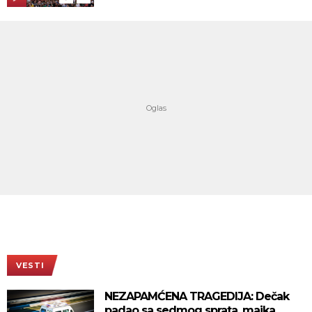
VESTI
NEZAPAMĆENA TRAGEDIJA: Dečak
padao sa sedmog sprata, majka