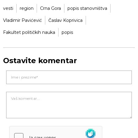
vesti
region
Crna Gora
popis stanovništva
Vladimir Pavićević
Časlav Koprivica
Fakultet političkih nauka
popis
Ostavite komentar