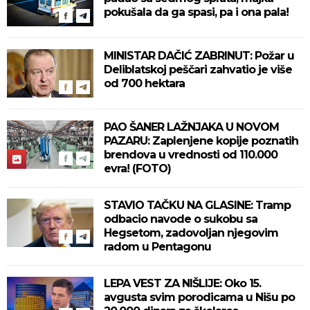
pokušala da ga spasi, pa i ona pala!
MINISTAR DAČIĆ ZABRINUT: Požar u
Deliblatskoj peščari zahvatio je više
od 700 hektara
PAO ŠANER LAŽNJAKA U NOVOM
PAZARU: Zaplenjene kopije poznatih
brendova u vrednosti od 110.000
evra! (FOTO)
STAVIO TAČKU NA GLASINE: Tramp
odbacio navode o sukobu sa
Hegsetom, zadovoljan njegovim
radom u Pentagonu
LEPA VEST ZA NIŠLIJE: Oko 15.
avgusta svim porodicama u Nišu po