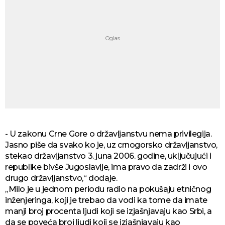
- U zakonu Crne Gore o državljanstvu nema privilegija.
Jasno piše da svako ko je, uz crnogorsko državljanstvo,
stekao državljanstvo 3. juna 2006. godine, uključujući i
republike bivše Jugoslavije, ima pravo da zadrži i ovo
drugo državljanstvo,“ dodaje.
„Milo je u jednom periodu radio na pokušaju etničnog
inženjeringa, koji je trebao da vodi ka tome da imate
manji broj procenta ljudi koji se izjašnjavaju kao Srbi, a
da se poveća broj ljudi koji se izjašnjavaju kao