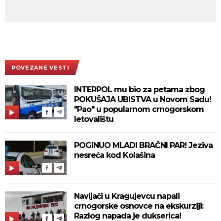
POVEZANE VESTI
INTERPOL mu bio za petama zbog
POKUŠAJA UBISTVA u Novom Sadu!
"Pao" u popularnom crnogorskom
letovalištu
POGINUO MLADI BRAČNI PAR! Jeziva
nesreća kod Kolašina
Navijači u Kragujevcu napali
crnogorske osnovce na ekskurziji:
Razlog napada je dukserica!