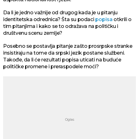
Da li je jedno važnije od drugog kada je u pitanju
identitetska odrednica? Šta su podaci
popisa
otkrili o
tim pitanjima i kako se to odražava na političku i
društvenu scenu zemlje?
Posebno se postavlja pitanje zašto prosrpske stranke
insistiraju na tome da srpski jezik postane službeni.
Takođe, da li će rezultati popisa uticati na buduće
političke promene i preraspodele moći?