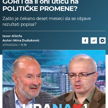
GORI i da li oni utiču na
POLITIČKE PROMENE?
Zašto je čekano deset meseci da se objave
rezultati popisa?
Izvor: K1info
Autor: Mina Duduković
21/10/2024 > 15:18