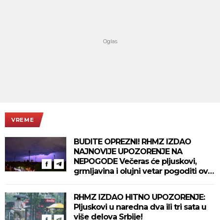
VREME
BUDITE OPREZNI! RHMZ IZDAO
NAJNOVIJE UPOZORENJE NA
NEPOGODE Večeras će pljuskovi,
grmljavina i olujni vetar pogoditi ove
delove zemlje!
RHMZ IZDAO HITNO UPOZORENJE:
Pljuskovi u naredna dva ili tri sata u
više delova Srbije!