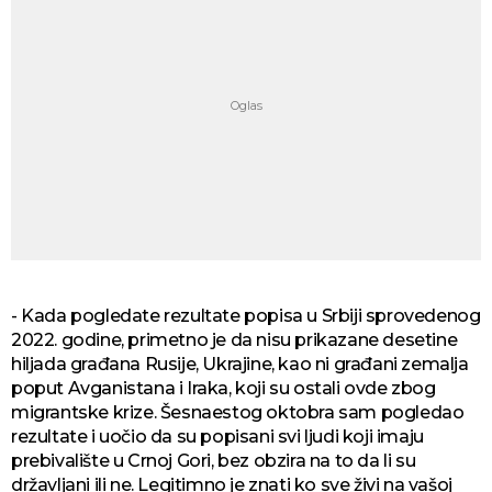
- Kada pogledate rezultate popisa u Srbiji sprovedenog
2022. godine, primetno je da nisu prikazane desetine
hiljada građana Rusije, Ukrajine, kao ni građani zemalja
poput Avganistana i Iraka, koji su ostali ovde zbog
migrantske krize. Šesnaestog oktobra sam pogledao
rezultate i uočio da su popisani svi ljudi koji imaju
prebivalište u Crnoj Gori, bez obzira na to da li su
državljani ili ne. Legitimno je znati ko sve živi na vašoj