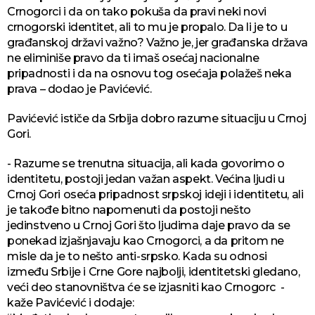
Crnogorci i da on tako pokuša da pravi neki novi
crnogorski identitet, ali to mu je propalo. Da li je to u
građanskoj državi važno? Važno je, jer građanska država
ne eliminiše pravo da ti imaš osećaj nacionalne
pripadnosti i da na osnovu tog osećaja polažeš neka
prava – dodao je Pavićević.
Pavićević ističe da Srbija dobro razume situaciju u Crnoj
Gori.
- Razume se trenutna situacija, ali kada govorimo o
identitetu, postoji jedan važan aspekt. Većina ljudi u
Crnoj Gori oseća pripadnost srpskoj ideji i identitetu, ali
je takođe bitno napomenuti da postoji nešto
jedinstveno u Crnoj Gori što ljudima daje pravo da se
ponekad izjašnjavaju kao Crnogorci, a da pritom ne
misle da je to nešto anti-srpsko. Kada su odnosi
između Srbije i Crne Gore najbolji, identitetski gledano,
veći deo stanovništva će se izjasniti kao Crnogorc -
kaže Pavićević i dodaje: