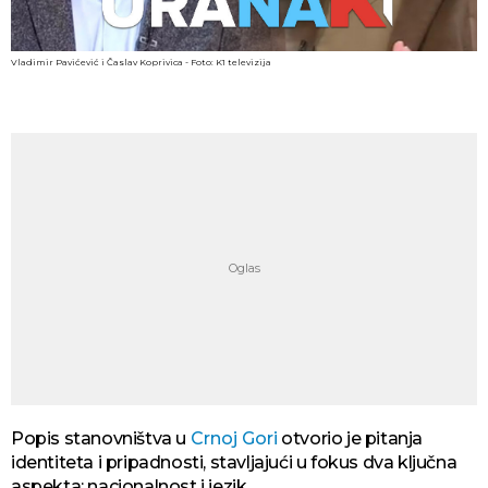
Vladimir Pavićević i Časlav Koprivica - Foto: K1 televizija
Popis stanovništva u
Crnoj Gori
otvorio je pitanja
identiteta i pripadnosti, stavljajući u fokus dva ključna
aspekta: nacionalnost i jezik.