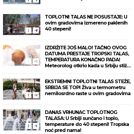
TOPLOTNI TALAS NE POSUSTAJE: U
ovim gradovima izmereno paklenih
40 stepeni!
IZDRŽITE JOŠ MALO! TAČNO OVOG
DATUMA PRESTAJE TROPSKI TALAS,
TEMPERATURA KONAČNO PADA!
Meteorolog otkrio kada u Srbiju stiže
zahlađenje!
EKSTREMNI TOPLOTNI TALAS STEŽE,
SRBIJA SE TOPI Živa u termometru
nemilosrdno raste u ovim gradovima
DANAS VRHUNAC TOPLOTNOG
TALASA: U Srbiji sunčano i toplo,
temperature do 40 stepeni! Tropska
noć pred nama!