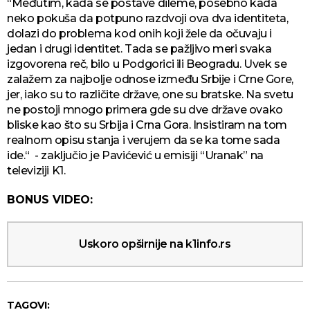
“Međutim, kada se postave dileme, posebno kada
neko pokuša da potpuno razdvoji ova dva identiteta,
dolazi do problema kod onih koji žele da očuvaju i
jedan i drugi identitet. Tada se pažljivo meri svaka
izgovorena reč, bilo u Podgorici ili Beogradu. Uvek se
zalažem za najbolje odnose između Srbije i Crne Gore,
jer, iako su to različite države, one su bratske. Na svetu
ne postoji mnogo primera gde su dve države ovako
bliske kao što su Srbija i Crna Gora. Insistiram na tom
realnom opisu stanja i verujem da se ka tome sada
ide.“ - zaključio je Pavićević u emisiji “Uranak” na
televiziji K1.
BONUS VIDEO:
Uskoro opširnije na k1info.rs
TAGOVI: