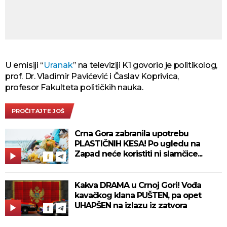
U emisiji “
Uranak
” na televiziji K1 govorio je politikolog,
prof. Dr. Vladimir Pavićević i Časlav Koprivica,
profesor Fakulteta političkih nauka.
PROČITAJTE JOŠ
Crna Gora zabranila upotrebu
PLASTIČNIH KESA! Po ugledu na
Zapad neće koristiti ni slamčice...
Kakva DRAMA u Crnoj Gori! Vođa
kavačkog klana PUŠTEN, pa opet
UHAPŠEN na izlazu iz zatvora