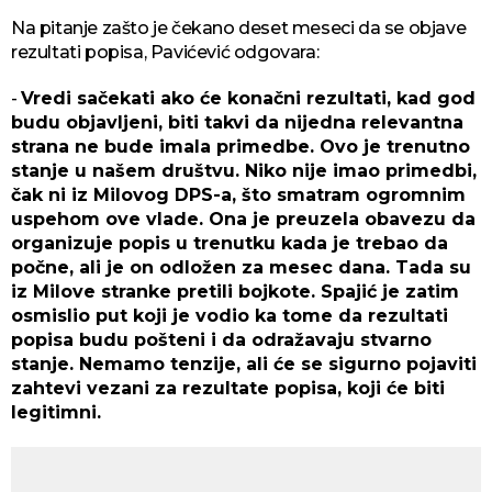
Na pitanje zašto je čekano deset meseci da se objave
rezultati popisa, Pavićević odgovara:
-
Vredi sačekati ako će konačni rezultati, kad god
budu objavljeni, biti takvi da nijedna relevantna
strana ne bude imala primedbe. Ovo je trenutno
stanje u našem društvu. Niko nije imao primedbi,
čak ni iz Milovog DPS-a, što smatram ogromnim
uspehom ove vlade. Ona je preuzela obavezu da
organizuje popis u trenutku kada je trebao da
počne, ali je on odložen za mesec dana. Tada su
iz Milove stranke pretili bojkote. Spajić je zatim
osmislio put koji je vodio ka tome da rezultati
popisa budu pošteni i da odražavaju stvarno
stanje. Nemamo tenzije, ali će se sigurno pojaviti
zahtevi vezani za rezultate popisa, koji će biti
legitimni.