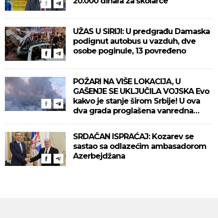
20.000 dinara za školarce
UŽAS U SIRIJI: U predgrađu Damaska
podignut autobus u vazduh, dve
osobe poginule, 13 povređeno
POŽARI NA VIŠE LOKACIJA, U
GAŠENJE SE UKLJUČILA VOJSKA Evo
kakvo je stanje širom Srbije! U ova
dva grada proglašena vanredna
situacija! (VIDEO)
SRDAČAN ISPRAĆAJ: Kozarev se
sastao sa odlazećim ambasadorom
Azerbejdžana