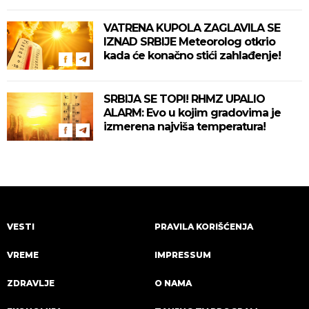
VATRENA KUPOLA ZAGLAVILA SE
IZNAD SRBIJE Meteorolog otkrio
kada će konačno stići zahlađenje!
SRBIJA SE TOPI! RHMZ UPALIO
ALARM: Evo u kojim gradovima je
izmerena najviša temperatura!
VESTI
PRAVILA KORIŠĆENJA
VREME
IMPRESSUM
ZDRAVLJE
O NAMA