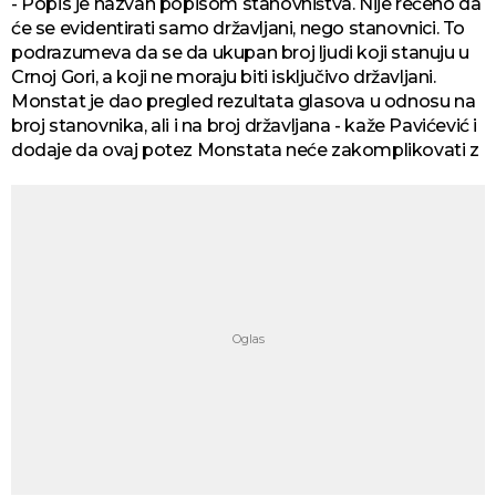
- Popis je nazvan popisom stanovništva. Nije rečeno da
će se evidentirati samo državljani, nego stanovnici. To
podrazumeva da se da ukupan broj ljudi koji stanuju u
Crnoj Gori, a koji ne moraju biti isključivo državljani.
Monstat je dao pregled rezultata glasova u odnosu na
broj stanovnika, ali i na broj državljana - kaže Pavićević i
dodaje da ovaj potez Monstata neće zakomplikovati z