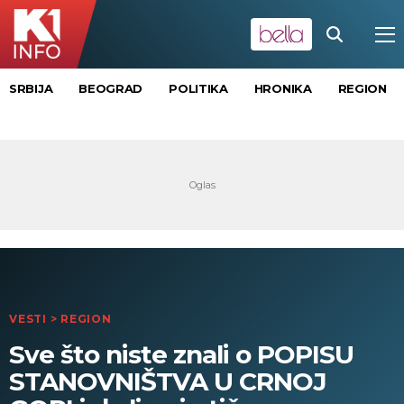
SRBIJA
BEOGRAD
POLITIKA
HRONIKA
REGION
VESTI
>
REGION
Sve što niste znali o POPISU
STANOVNIŠTVA U CRNOJ