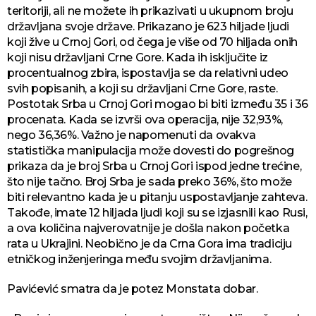
teritoriji, ali ne možete ih prikazivati u ukupnom broju
državljana svoje države. Prikazano je 623 hiljade ljudi
koji žive u Crnoj Gori, od čega je više od 70 hiljada onih
koji nisu državljani Crne Gore. Kada ih isključite iz
procentualnog zbira, ispostavlja se da relativni udeo
svih popisanih, a koji su državljani Crne Gore, raste.
Postotak Srba u Crnoj Gori mogao bi biti između 35 i 36
procenata. Kada se izvrši ova operacija, nije 32,93%,
nego 36,36%. Važno je napomenuti da ovakva
statistička manipulacija može dovesti do pogrešnog
prikaza da je broj Srba u Crnoj Gori ispod jedne trećine,
što nije tačno. Broj Srba je sada preko 36%, što može
biti relevantno kada je u pitanju uspostavljanje zahteva.
Takođe, imate 12 hiljada ljudi koji su se izjasnili kao Rusi,
a ova količina najverovatnije je došla nakon početka
rata u Ukrajini. Neobično je da Crna Gora ima tradiciju
etničkog inženjeringa među svojim državljanima.
Pavićević smatra da je potez Monstata dobar.