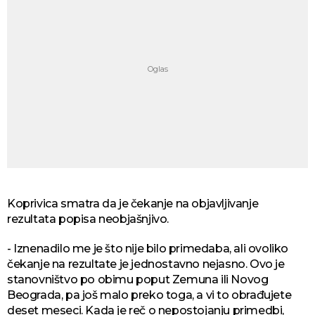
Koprivica smatra da je čekanje na objavljivanje
rezultata popisa neobjašnjivo.
- Iznenadilo me je što nije bilo primedaba, ali ovoliko
čekanje na rezultate je jednostavno nejasno. Ovo je
stanovništvo po obimu poput Zemuna ili Novog
Beograda, pa još malo preko toga, a vi to obrađujete
deset meseci. Kada je reč o nepostojanju primedbi,