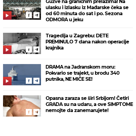
Gužve na graničnim prelazima! Na
ulasku i izlasku iz Mađarske čeka se
od 60 minuta do sat i po. Sezona
ODMORA u jeku
Tragedija u Zagrebu: DETE
PREMINULO 7 dana nakon operacije
krajnika
DRAMA na Jadranskom moru:
Pokvario se trajekt, u brodu 340
putnika, NE MIČE SE!
Opasna zaraza se širi Srbijom! Četiri
GRADA su na udaru, a ove SIMPTOME
nemojte da zanemarujete!