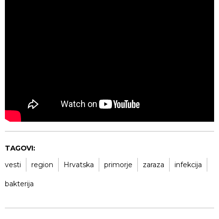
TAGOVI:
vesti
region
Hrvatska
primorje
zaraza
infekcija
bakterija