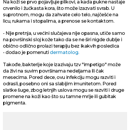
Na koži se prvo pojavljuje plikovi, a kada pukne nastaje
crvenilo i žućkasta kora, što može izazvati svrab. U
suprotnom, mogu da zahvate celo telo, najčešće na
licu, rukama i stopalima, a prenose se kontaktom.
- Nije pretnja, u većini slučajeva nije opasna, utiče samo
na površinski sloj kože tako da se ne širi nigde dublje i
obično odlično prolazi terapiju bez ikakvih posledica
- dodao je pomenuti
dermatolog.
Takođe, bakterije koje izazivaju tzv "impetigo" može
da živi na suvim površinama nedeljama ili čak
mesecima. Pored dece, ovu infekciju mogu razviti i
odrasli, posebno oni sa slabijim imunitetom. Pored
slatke šuge, zbog letnjih uslova mogu se razviti i druge
promene na koži kao što su tamne mrlje ili gubitak
pigmenta.