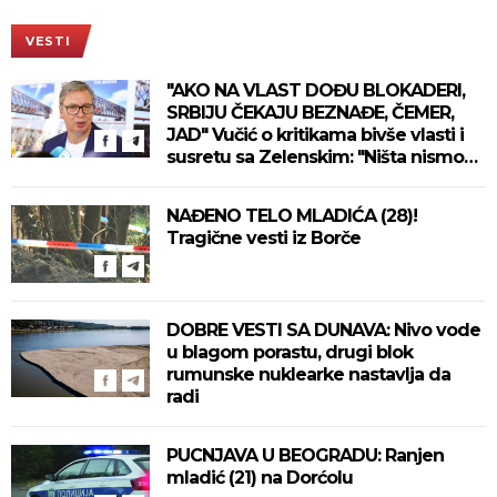
VESTI
"AKO NA VLAST DOĐU BLOKADERI,
SRBIJU ČEKAJU BEZNAĐE, ČEMER,
JAD" Vučić o kritikama bivše vlasti i
susretu sa Zelenskim: "Ništa nismo
izgubili, ne uvodimo sankcije Rusiji"
(VIDEO)
NAĐENO TELO MLADIĆA (28)!
Tragične vesti iz Borče
DOBRE VESTI SA DUNAVA: Nivo vode
u blagom porastu, drugi blok
rumunske nuklearke nastavlja da
radi
PUCNJAVA U BEOGRADU: Ranjen
mladić (21) na Dorćolu