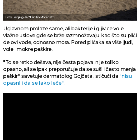
Foto: Tanjug/AP/Emilio Morenatti
Uglavnom prolaze same, ali bakterije i gljivice vole
vlažne uslove gde se brže razmnožavaju, kao što su plići
delovi vode, odnosno mora. Pored plićaka sa više ljudi,
vole i mokre peškire.
"To se retko dešava, nije česta pojava, nije toliko
opasno, ali se ipak preporučuje da se suši i često menja
peškir", savetuje dermatolog Gojčeta, ističući da
"nisu
opasni i da se lako leče".