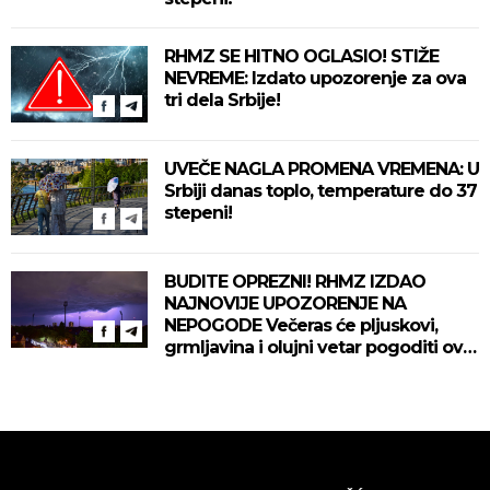
RHMZ SE HITNO OGLASIO! STIŽE
NEVREME: Izdato upozorenje za ova
tri dela Srbije!
UVEČE NAGLA PROMENA VREMENA: U
Srbiji danas toplo, temperature do 37
stepeni!
BUDITE OPREZNI! RHMZ IZDAO
NAJNOVIJE UPOZORENJE NA
NEPOGODE Večeras će pljuskovi,
grmljavina i olujni vetar pogoditi ove
delove zemlje!