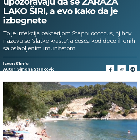
upozoravaju da se ZARAZA
LAKO ŠIRI, a evo kako da je
izbegnete
To je infekcija bakterijom Staphilococcus, njihov
nazovu se 'slatke kraste', a češća kod dece ili onih
sa oslabljenim imunitetom
Izvor: K1info
Autor: Simona Stanković
28/07/2024 > 11:38