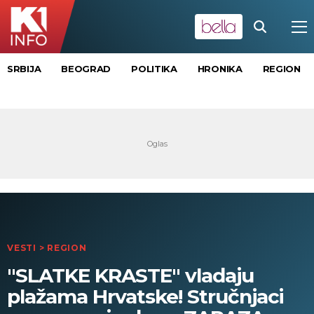
SRBIJA
BEOGRAD
POLITIKA
HRONIKA
REGION
VESTI
>
REGION
"SLATKE KRASTE" vladaju
plažama Hrvatske! Stručnjaci