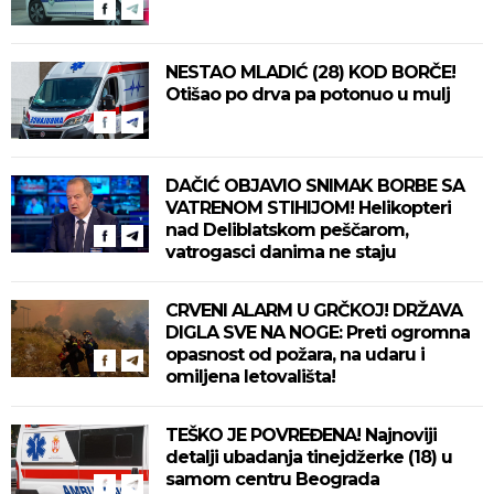
NESTAO MLADIĆ (28) KOD BORČE!
Otišao po drva pa potonuo u mulj
DAČIĆ OBJAVIO SNIMAK BORBE SA
VATRENOM STIHIJOM! Helikopteri
nad Deliblatskom peščarom,
vatrogasci danima ne staju
CRVENI ALARM U GRČKOJ! DRŽAVA
DIGLA SVE NA NOGE: Preti ogromna
opasnost od požara, na udaru i
omiljena letovališta!
TEŠKO JE POVREĐENA! Najnoviji
detalji ubadanja tinejdžerke (18) u
samom centru Beograda