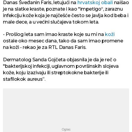
Danas Šveđanin Faris, letujući na
hrvatskoj obali
naišao
je na slatke kraste, poznate i kao "impetigo“, zaraznu
infekciju kože koja je najčešće često se javlja kod beba i
male dece, a u većini slučajeva tokom leta.
- Prošlog leta sam imao kraste koje su mi na
koži
ostale oko mesec dana, tako da sam imao promene
na koži - rekao je za RTL Danas Faris.
Dermatolog Sanda Gojčeta objasnila je da je reč o
"bakterijskoj infekciji, uglavnom površinskih slojeva
kože, koju izazivaju ili streptokokne bakterije ili
stafilokok aureus”.