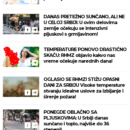
DANAS PRETEŽNO SUNČANO, ALI NE
U CELOJ SRBIJI: U ovim delovima
zemlje očekuju se intenzivni
pljuskovi s grmljavinom!
TEMPERATURE PONOVO DRASTIČNO
SKAČU: RHMZ objavio kakvo nas
vreme očekuje narednih dana!
OGLASIO SE RHMZ! STIŽU OPASNI
DANI ZA SRBIJU Visoke temperature
stvaraju idealne uslove za izbijanje i
širenje požara!
PONEGDE OBLAČNO SA
PLJUSKOVIMA: U Srbiji danas
sunčano i toplo, najviše do 36
stepeni!