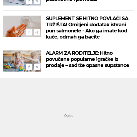
SUPLEMENT SE HITNO POVLAČI SA
TRŽIŠTA! Omiljeni dodatak ishrani
pun salmonele - Ako ga imate kod
kuće, odmah ga bacite
ALARM ZA RODITELJE: Hitno
povučene popularne igračke iz
prodaje – sadrže opasne supstance