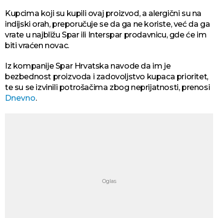
Kupcima koji su kupili ovaj proizvod, a alergični su na
indijski orah, preporučuje se da ga ne koriste, već da ga
vrate u najbližu Spar ili Interspar prodavnicu, gde će im
biti vraćen novac.
Iz kompanije Spar Hrvatska navode da im je
bezbednost proizvoda i zadovoljstvo kupaca prioritet,
te su se izvinili potrošačima zbog neprijatnosti, prenosi
Dnevno
.