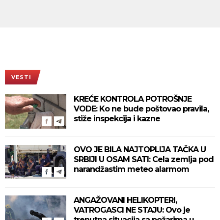
VESTI
KREĆE KONTROLA POTROŠNJE
VODE: Ko ne bude poštovao pravila,
stiže inspekcija i kazne
OVO JE BILA NAJTOPLIJA TAČKA U
SRBIJI U OSAM SATI: Cela zemlja pod
narandžastim meteo alarmom
ANGAŽOVANI HELIKOPTERI,
VATROGASCI NE STAJU: Ovo je
trenutna situacija sa požarima u