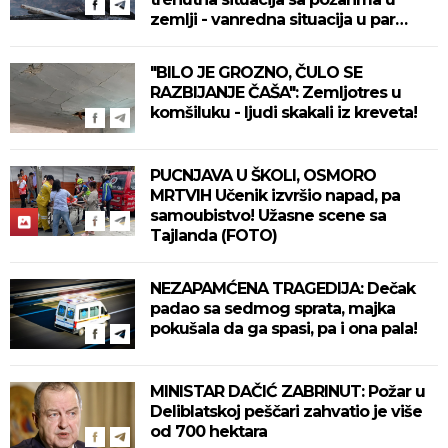
zemlji - vanredna situacija u par
mesta!
"BILO JE GROZNO, ČULO SE
RAZBIJANJE ČAŠA": Zemljotres u
komšiluku - ljudi skakali iz kreveta!
PUCNJAVA U ŠKOLI, OSMORO
MRTVIH Učenik izvršio napad, pa
samoubistvo! Užasne scene sa
Tajlanda (FOTO)
NEZAPAMĆENA TRAGEDIJA: Dečak
padao sa sedmog sprata, majka
pokušala da ga spasi, pa i ona pala!
MINISTAR DAČIĆ ZABRINUT: Požar u
Deliblatskoj peščari zahvatio je više
od 700 hektara