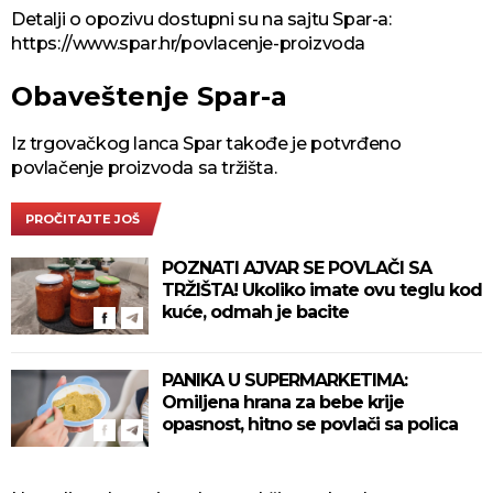
Detalji o opozivu dostupni su na sajtu Spar-a:
https://www.spar.hr/povlacenje-proizvoda
Obaveštenje Spar-a
Iz trgovačkog lanca Spar takođe je potvrđeno
povlačenje proizvoda sa tržišta.
PROČITAJTE JOŠ
POZNATI AJVAR SE POVLAČI SA
TRŽIŠTA! Ukoliko imate ovu teglu kod
kuće, odmah je bacite
PANIKA U SUPERMARKETIMA:
Omiljena hrana za bebe krije
opasnost, hitno se povlači sa polica