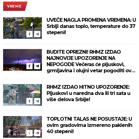
VREME
UVEČE NAGLA PROMENA VREMENA: U
Srbiji danas toplo, temperature do 37
stepeni!
BUDITE OPREZNI! RHMZ IZDAO
NAJNOVIJE UPOZORENJE NA
NEPOGODE Večeras će pljuskovi,
grmljavina i olujni vetar pogoditi ove
delove zemlje!
RHMZ IZDAO HITNO UPOZORENJE:
Pljuskovi u naredna dva ili tri sata u
više delova Srbije!
TOPLOTNI TALAS NE POSUSTAJE: U
ovim gradovima izmereno paklenih
40 stepeni!