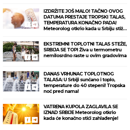
IZDRŽITE JOŠ MALO! TAČNO OVOG
DATUMA PRESTAJE TROPSKI TALAS,
TEMPERATURA KONAČNO PADA!
Meteorolog otkrio kada u Srbiju stiže
zahlađenje!
EKSTREMNI TOPLOTNI TALAS STEŽE,
SRBIJA SE TOPI Živa u termometru
nemilosrdno raste u ovim gradovima
DANAS VRHUNAC TOPLOTNOG
TALASA: U Srbiji sunčano i toplo,
temperature do 40 stepeni! Tropska
noć pred nama!
VATRENA KUPOLA ZAGLAVILA SE
IZNAD SRBIJE Meteorolog otkrio
kada će konačno stići zahlađenje!