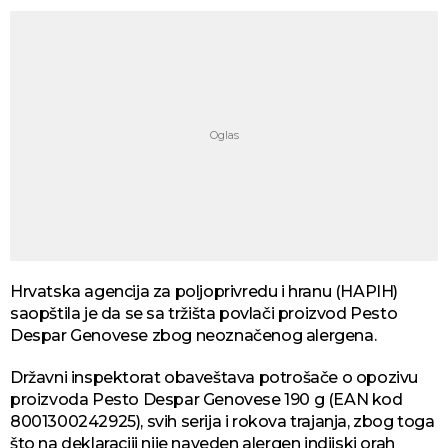
Hrvatska agencija za poljoprivredu i hranu (HAPIH)
saopštila je da se sa tržišta povlači proizvod Pesto
Despar Genovese zbog neoznačenog alergena.
Državni inspektorat obaveštava potrošače o opozivu
proizvoda Pesto Despar Genovese 190 g (EAN kod
8001300242925), svih serija i rokova trajanja, zbog toga
što na deklaraciji nije naveden alergen indijski orah