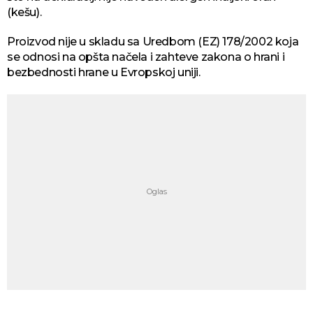
(kešu).
Proizvod nije u skladu sa Uredbom (EZ) 178/2002 koja
se odnosi na opšta načela i zahteve zakona o hrani i
bezbednosti hrane u Evropskoj uniji.