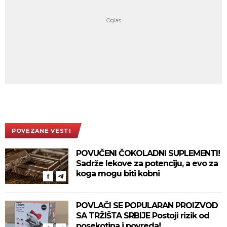
POVEZANE VESTI
POVUČENI ČOKOLADNI SUPLEMENTI!
Sadrže lekove za potenciju, a evo za
koga mogu biti kobni
POVLAČI SE POPULARAN PROIZVOD
SA TRŽIŠTA SRBIJE Postoji rizik od
posekotina i povreda!