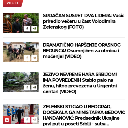
VESTI
SRDAČAN SUSRET DVA LIDERA: Vučić
priredio večeru u čast Volodimira
Zelenskog (FOTO)
DRAMATIČNO HAPŠENJE OPASNOG
BEGUNCA! Osumnjičen za otmicu i
mučenje! (VIDEO)
JEZIVO NEVREME HARA SRBIJOM!
IMA POVREĐENIH Stablo palo na
ženu, hitno prevezena u Urgentni
centar! (VIDEO)
ZELENSKI STIGAO U BEOGRAD,
DOČEKALA GA MINISTARKA ĐEDOVIĆ
HANDANOVIĆ: Predsednik Ukrajine
prvi put u poseti Srbiji - sutra