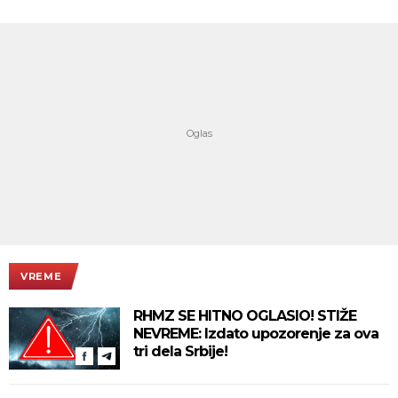
VREME
RHMZ SE HITNO OGLASIO! STIŽE
NEVREME: Izdato upozorenje za ova
tri dela Srbije!