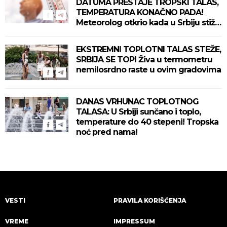
DATUMA PRESTAJE TROPSKI TALAS,
TEMPERATURA KONAČNO PADA!
Meteorolog otkrio kada u Srbiju stiže
zahlađenje!
EKSTREMNI TOPLOTNI TALAS STEŽE,
SRBIJA SE TOPI Živa u termometru
nemilosrdno raste u ovim gradovima
DANAS VRHUNAC TOPLOTNOG
TALASA: U Srbiji sunčano i toplo,
temperature do 40 stepeni! Tropska
noć pred nama!
VESTI
PRAVILA KORIŠĆENJA
VREME
IMPRESSUM