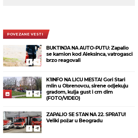
POVEZANE VESTI
BUKTINJA NA AUTO-PUTU: Zapalio
se kamion kod Aleksinca, vatrogasci
brzo reagovali
K1INFO NA LICU MESTA! Gori Stari
mlin u Obrenovcu, sirene odjekuju
gradom, kulja gust i crn dim
(FOTO/VIDEO)
ZAPALIO SE STAN NA 22. SPRATU!
Veliki požar u Beogradu