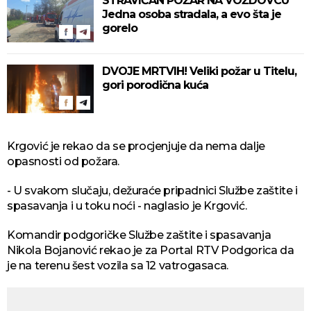
STRAVIČAN POŽAR NA VOŽDOVCU
Jedna osoba stradala, a evo šta je
gorelo
DVOJE MRTVIH! Veliki požar u Titelu,
gori porodična kuća
Krgović je rekao da se procjenjuje da nema dalje
opasnosti od požara.
- U svakom slučaju, dežuraće pripadnici Službe zaštite i
spasavanja i u toku noći - naglasio je Krgović.
Komandir podgoričke Službe zaštite i spasavanja
Nikola Bojanović rekao je za Portal RTV Podgorica da
je na terenu šest vozila sa 12 vatrogasaca.