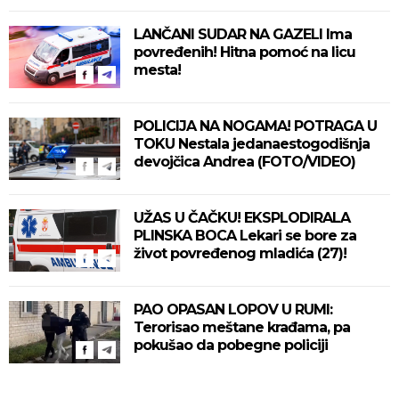
sastanak sa Vučićem! (FOTO/VIDEO)
LANČANI SUDAR NA GAZELI Ima
povređenih! Hitna pomoć na licu
mesta!
POLICIJA NA NOGAMA! POTRAGA U
TOKU Nestala jedanaestogodišnja
devojčica Andrea (FOTO/VIDEO)
UŽAS U ČAČKU! EKSPLODIRALA
PLINSKA BOCA Lekari se bore za
život povređenog mladića (27)!
PAO OPASAN LOPOV U RUMI:
Terorisao meštane krađama, pa
pokušao da pobegne policiji