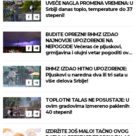
UVEČE NAGLA PROMENA VREMENA: U
Srbiji danas toplo, temperature do 37
stepeni!
BUDITE OPREZNI! RHMZ IZDAO
NAJNOVIJE UPOZORENJE NA
NEPOGODE Večeras će pljuskovi,
grmljavina i olujni vetar pogoditi ove
delove zemlje!
RHMZ IZDAO HITNO UPOZORENJE:
Pljuskovi u naredna dva ili tri sata u
više delova Srbije!
TOPLOTNI TALAS NE POSUSTAJE: U
ovim gradovima izmereno paklenih
40 stepeni!
IZDRŽITE JOŠ MALO! TAČNO OVOG