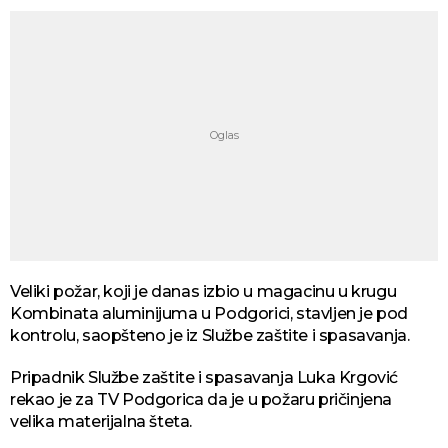
Veliki požar, koji je danas izbio u magacinu u krugu
Kombinata aluminijuma u Podgorici, stavljen je pod
kontrolu, saopšteno je iz Službe zaštite i spasavanja.
Pripadnik Službe zaštite i spasavanja Luka Krgović
rekao je za TV Podgorica da je u požaru pričinjena
velika materijalna šteta.