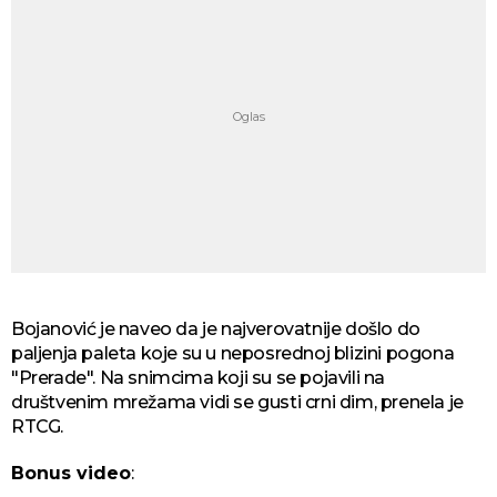
Bojanović je naveo da je najverovatnije došlo do
paljenja paleta koje su u neposrednoj blizini pogona
"Prerade". Na snimcima koji su se pojavili na
društvenim mrežama vidi se gusti crni dim, prenela je
RTCG.
Bonus video
: