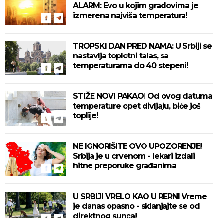
ALARM: Evo u kojim gradovima je
izmerena najviša temperatura!
TROPSKI DAN PRED NAMA: U Srbiji se
nastavlja toplotni talas, sa
temperaturama do 40 stepeni!
STIŽE NOVI PAKAO! Od ovog datuma
temperature opet divljaju, biće još
toplije!
NE IGNORIŠITE OVO UPOZORENJE!
Srbija je u crvenom - lekari izdali
hitne preporuke građanima
U SRBIJI VRELO KAO U RERNI Vreme
je danas opasno - sklanjajte se od
direktnog sunca!