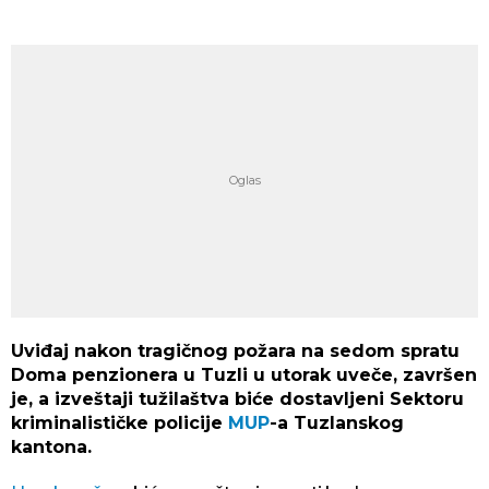
Uviđaj nakon tragičnog požara na sedom spratu
Doma penzionera u Tuzli u utorak uveče, završen
je, a izveštaji tužilaštva biće dostavljeni Sektoru
kriminalističke policije
MUP
-a Tuzlanskog
kantona.