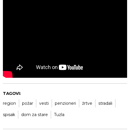
TAGOVI:
region
požar
vesti
penzioneri
žrtve
stradali
spisak
dom za stare
Tuzla