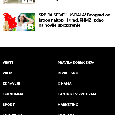
SRBIJA SE VEĆ USIJALA! Beograd od
jutros najtopliji grad, RHMZ izdao
najnovije upozorenje
VESTI
PRAVILA KORIŠĆENJA
VREME
IMPRESSUM
ZDRAVLJE
O NAMA
EKONOMIJA
TANJUG TV PROGRAM
SPORT
MARKETING