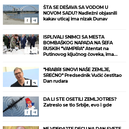
ŠTA SE DEŠAVA SA VODOM U
NOVOM SADU? Nadležni objasnili
kakav uticaj ima nizak Dunav
ISPLIVALI SNIMCI SA MESTA
BOMBAŠKOG NAPADA NA ŠEFA
RUSKIH "VAMPIRA" Atentat na
Putinovog ključnog čoveka, ima
mrtvih (VIDEO)
"HRABRI SINOVI NAŠE ZEMLJE,
SREĆNO" Predsednik Vučić čestitao
Dan rudara
DA LI STE OSETILI ZEMLJOTRES?
Zatreslo se tlo Srbije, evo i gde
NE VREĐAJTE DECU NA DAN SVETE