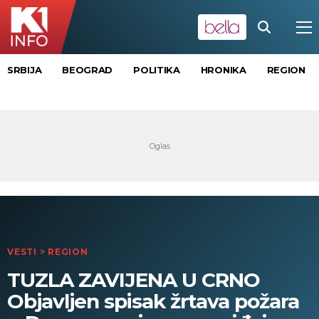
SRBIJA
BEOGRAD
POLITIKA
HRONIKA
REGION
VESTI
>
REGION
TUZLA ZAVIJENA U CRNO
Objavljen spisak žrtava požara