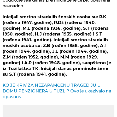
obdukcije tela danas preminule žene će biti obavljena
naknadno.
Inicijali smrtno stradalih ženskih osoba su: R.K
(rođena 1947. godine), R.Dž (rođena 1940.
godine), M.L (rođena 1936. godine), S.T (rođena
1950. godine), H.J (rođena 1935. godine) i S.T
(rođena 1941. godine). Inicijali smrtno stradalih
muških osoba su: Z.B (rođen 1958. godine), A.I
(rođen 1944. godine), J.L (rođen 1944. godine),
Z.M (rođen 1952. godine), M.M (rođen 1929.
godine) i A.P (rođen 1948. godine), saopšteno je
iz Tužilaštva TK. Inicijali danas preminule žene
su S.T (rođena 1941. godine).
KO JE KRIV ZA NEZAPAMĆENU TRAGEDIJU U
DOMU PENZIONERA U TUZLI? Ovo je ukazivalo na
opasnost