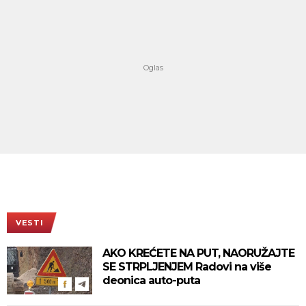
VESTI
AKO KREĆETE NA PUT, NAORUŽAJTE
SE STRPLJENJEM Radovi na više
deonica auto-puta