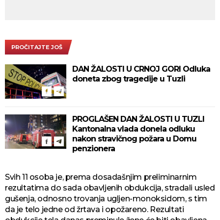
PROČITAJTE JOŠ
DAN ŽALOSTI U CRNOJ GORI Odluka
doneta zbog tragedije u Tuzli
PROGLAŠEN DAN ŽALOSTI U TUZLI
Kantonalna vlada donela odluku
nakon stravičnog požara u Domu
penzionera
Svih 11 osoba je, prema dosadašnjim preliminarnim
rezultatima do sada obavljenih obdukcija, stradali usled
gušenja, odnosno trovanja ugljen-monoksidom, s tim
da je telo jedne od žrtava i opožareno. Rezultati