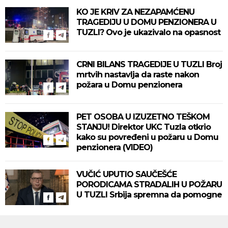
KO JE KRIV ZA NEZAPAMĆENU
TRAGEDIJU U DOMU PENZIONERA U
TUZLI? Ovo je ukazivalo na opasnost
CRNI BILANS TRAGEDIJE U TUZLI Broj
mrtvih nastavlja da raste nakon
požara u Domu penzionera
PET OSOBA U IZUZETNO TEŠKOM
STANJU! Direktor UKC Tuzla otkrio
kako su povređeni u požaru u Domu
penzionera (VIDEO)
VUČIĆ UPUTIO SAUČEŠĆE
PORODICAMA STRADALIH U POŽARU
U TUZLI Srbija spremna da pomogne