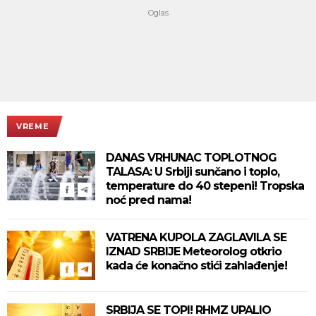
VREME
DANAS VRHUNAC TOPLOTNOG
TALASA: U Srbiji sunčano i toplo,
temperature do 40 stepeni! Tropska
noć pred nama!
VATRENA KUPOLA ZAGLAVILA SE
IZNAD SRBIJE Meteorolog otkrio
kada će konačno stići zahlađenje!
SRBIJA SE TOPI! RHMZ UPALIO