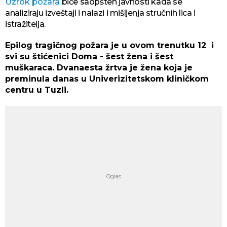
Uzrok požara
biće saopšten javnosti kada se
analiziraju izveštaji i nalazi i mišljenja stručnih lica i
istražitelja.
Epilog tragičnog požara je u ovom trenutku 12 i
svi su štićenici Doma - šest žena i šest
muškaraca. Dvanaesta žrtva je žena koja je
preminula danas u Univerizitetskom kliničkom
centru u Tuzli.