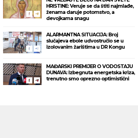
HRISTINE: Veruje se da štiti najmlađe,
ženama daruje potomstvo, a
devojkama snagu
ALARMANTNA SITUACIJA: Broj
slučajeva ebole udvostručio se u
izolovanim žarištima u DR Kongu
MAĐARSKI PREMIJER O VODOSTAJU
DUNAVA: Izbegnuta energetska kriza,
trenutno smo oprezno optimistični