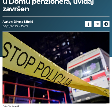
u Domu penzionera, uviđaj
završen
Autor: Divna Minić
06/11/2025 > 15:07
Foto: Tanjug AP