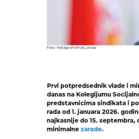
Foto: Instagram/mali_sinisa
Prvi potpredsednik vlade i min
danas na Kolegijumu Socijal
predstavnicima sindikata i 
rada od 1. januara 2026. godin
najkasnije do 15. septembra,
minimalne
zarade
.