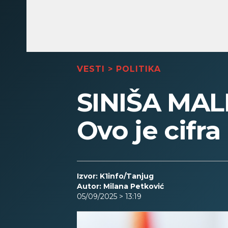
VESTI
>
POLITIKA
SINIŠA MA
Ovo je cifr
Izvor: K1info/Tanjug
Autor: Milana Petković
05/09/2025 > 13:19