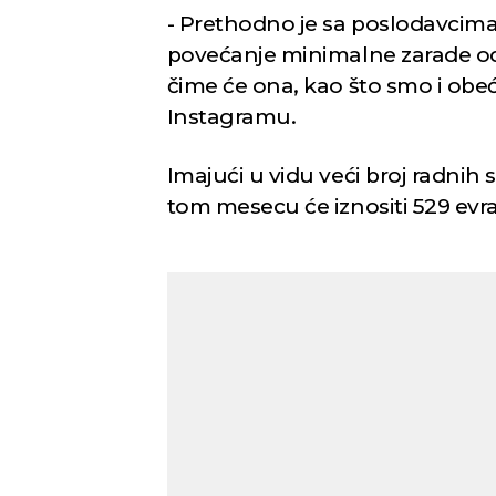
- Prethodno je sa poslodavcim
povećanje minimalne zarade od 1
čime će ona, kao što smo i obeća
Instagramu.
Imajući u vidu veći broj radnih
tom mesecu će iznositi 529 evra