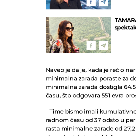
Novi Sad
TAMARA
spektak
Kine (F
Vedro nebo
Mest
26
Min temp:
20
°C
°C
Max temp:
35
°C
Vetar:
3
m/s
Vlažnost:
37
%
Naveo je da je, kada je reč o na
minimalna zarada poraste za do
minimalna zarada dostigla 64.
času, što odgovara 551 evra p
- Time bismo imali kumulativn
radnom času od 37 odsto u per
rasta minimalne zarade od 27,2 