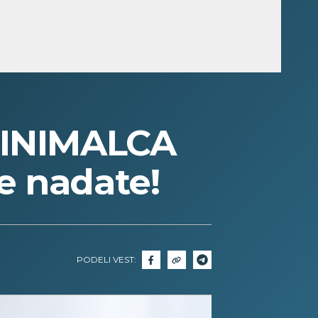
MINIMALCA
se nadate!
PODELI VEST: