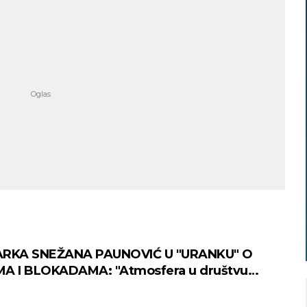
ARKA SNEŽANA PAUNOVIĆ U "URANKU" O
MA I BLOKADAMA: "Atmosfera u društvu
 je veoma neprijatna"