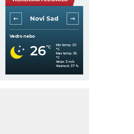
Novi Sad
Niš
Vedro nebo
Mestimično oblačno
26
Min temp:
20
°C
°C
28
°C
Max temp:
35
°C
Vetar:
3
m/s
%
Vlažnost:
37
%