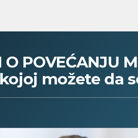
LI O POVEĆANJU 
a kojoj možete da 