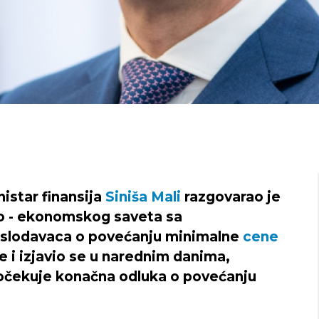
istar finansija
Siniša Mali
razgovarao je
no - ekonomskog saveta sa
poslodavaca o povećanju minimalne
cene
e i izjavio se u narednim danima,
 očekuje konačna odluka o povećanju