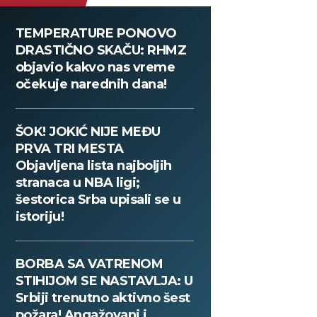
TEMPERATURE PONOVO
DRASTIČNO SKAČU: RHMZ
objavio kakvo nas vreme
očekuje narednih dana!
ŠOK! JOKIĆ NIJE MEĐU
PRVA TRI MESTA
Objavljena lista najboljih
stranaca u NBA ligi;
šestorica Srba upisali se u
istoriju!
BORBA SA VATRENOM
STIHIJOM SE NASTAVLJA: U
Srbiji trenutno aktivno šest
požara! Angažovani i