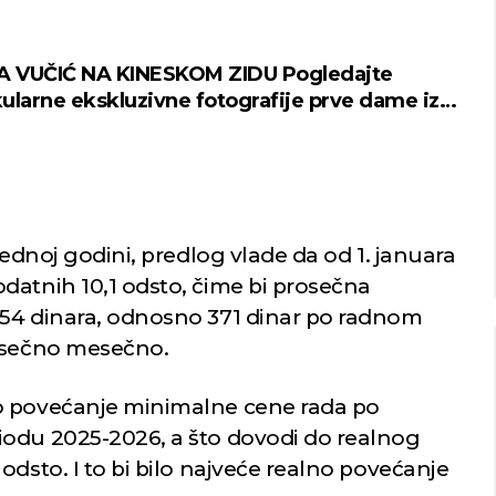
Niš
Beograd
 VUČIĆ NA KINESKOM ZIDU Pogledajte
ularne ekskluzivne fotografije prve dame iz
OTO)
imično oblačno
Vedro nebo
26
Min temp:
22
Min temp:
21
°C
°C
°C
28
°C
Max temp:
36
Max temp:
35
°C
°C
Vetar:
4
m/s
Vetar:
4
m/s
Vlažnost:
45
%
Vlažnost:
53
rednoj godini, predlog vlade da od 1. januara
datnih 10,1 odsto, čime bi prosečna
554 dinara, odnosno 371 dinar po radnom
rosečno mesečno.
o povećanje minimalne cene rada po
iodu 2025-2026, a što dovodi do realnog
odsto. I to bi bilo najveće realno povećanje