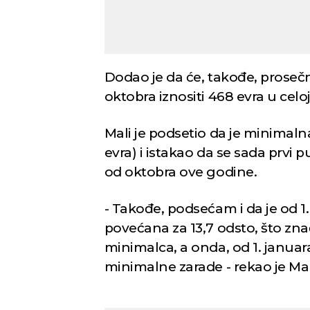
Dodao je da će, takođe, prose
oktobra iznositi 468 evra u celo
Mali je podsetio da je minimalna
evra) i istakao da se sada prvi 
od oktobra ove godine.
- Takođe, podsećam i da je od 
povećana za 13,7 odsto, što zn
minimalca, a onda, od 1. januar
minimalne zarade - rekao je Mal