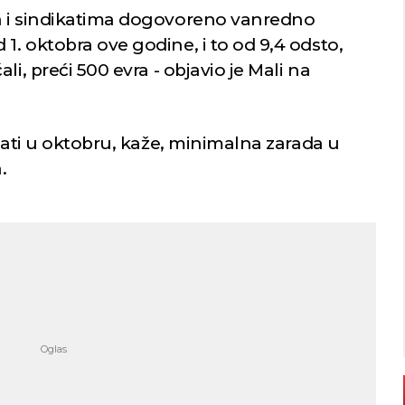
a i sindikatima dogovoreno vanredno
. oktobra ove godine, i to od 9,4 odsto,
li, preći 500 evra - objavio je Mali na
 sati u oktobru, kaže, minimalna zarada u
.