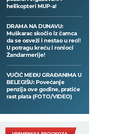
helikopteri MUP-a!
DRAMA NA DUNAVU:
Muškarac skočio iz čamca
da se osveži i nestao u reci!
U potragu kreću i ronioci
Žandarmerije!
VUČIĆ MEĐU GRAĐANIMA U
BELEGIŠU: Povećanje
penzija ove godine, pratiće
rast plata (FOTO/VIDEO)
VREMENSKA PROGNOZA