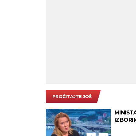
PROČITAJTE JOŠ
MINIST
IZBORI
postala