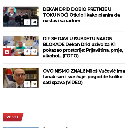
DEKAN DRID DOBIO PRETNJE U
TOKU NOĆI Otkrio i kako planira da
nastavi sa radom
DIF SE DAVI U ĐUBRETU NAKON
BLOKADE Dekan Drid uživo za K1
pokazao prostorije: Prljavština, prnje,
alkohol... (FOTO)
OVO NISMO ZNALI! Miloš Vučević ima
tanak san i sve čuje, pogodite koliko
sati spava (VIDEO)
VESTI