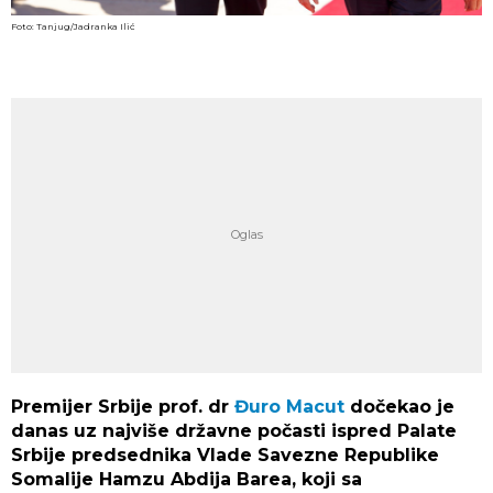
Foto: Tanjug/Jadranka Ilić
Premijer Srbije prof. dr
Đuro Macut
dočekao je
danas uz najviše državne počasti ispred Palate
Srbije predsednika Vlade Savezne Republike
Somalije Hamzu Abdija Barea, koji sa