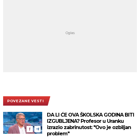
POVEZANE VESTI
DA LI ĆE OVA ŠKOLSKA GODINA BITI
IZGUBLJENA? Profesor u Uranku
izrazio zabrinutost: "Ovo je ozbiljan
problem"