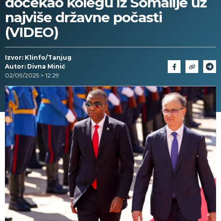
dočekao kolegu iz Somalije uz
najviše državne počasti
(VIDEO)
Izvor: K1info/Tanjug
Autor: Divna Minić
02/09/2025 > 12:29