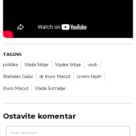
TAGOVI:
politika
Vlada Srbije
Vojska Srbije
vesti
Bratislav Gašić
dr Đuro Macut
crveni tepih
Đuro Macut
Vlada Somalije
Ostavite komentar