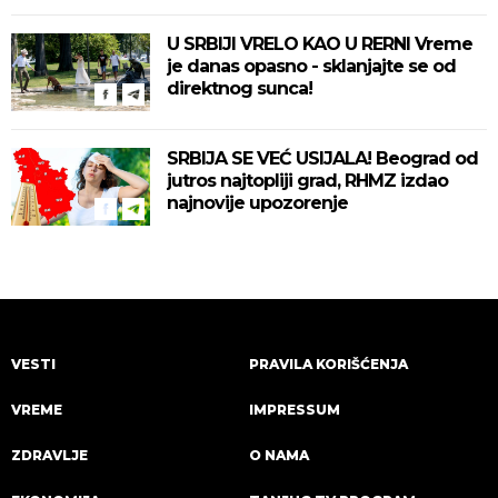
U SRBIJI VRELO KAO U RERNI Vreme
je danas opasno - sklanjajte se od
direktnog sunca!
SRBIJA SE VEĆ USIJALA! Beograd od
jutros najtopliji grad, RHMZ izdao
najnovije upozorenje
VESTI
PRAVILA KORIŠĆENJA
VREME
IMPRESSUM
ZDRAVLJE
O NAMA