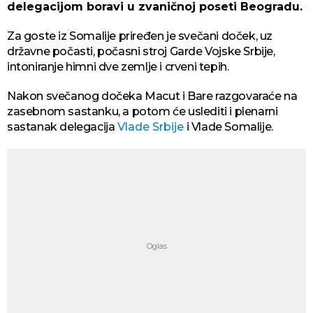
delegacijom boravi u zvaničnoj poseti Beogradu.
Za goste iz Somalije priređen je svečani doček, uz
državne počasti, počasni stroj Garde Vojske Srbije,
intoniranje himni dve zemlje i crveni tepih.
Nakon svečanog dočeka Macut i Bare razgovaraće na
zasebnom sastanku, a potom će uslediti i plenarni
sastanak delegacija
Vlade Srbije
i Vlade Somalije.