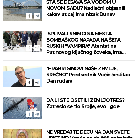
ŠTA SE DEŠAVA SA VODOM U
NOVOM SADU? Nadležni objasnili
kakav uticaj ima nizak Dunav
ISPLIVALI SNIMCI SA MESTA
BOMBAŠKOG NAPADA NA ŠEFA
RUSKIH "VAMPIRA" Atentat na
Putinovog ključnog čoveka, ima
mrtvih (VIDEO)
"HRABRI SINOVI NAŠE ZEMLJE,
SREĆNO" Predsednik Vučić čestitao
Dan rudara
DA LI STE OSETILI ZEMLJOTRES?
Zatreslo se tlo Srbije, evo i gde
NE VREĐAJTE DECU NA DAN SVETE