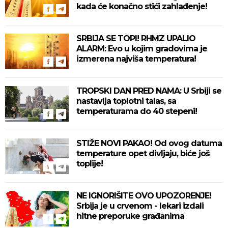
kada će konačno stići zahlađenje!
SRBIJA SE TOPI! RHMZ UPALIO
ALARM: Evo u kojim gradovima je
izmerena najviša temperatura!
TROPSKI DAN PRED NAMA: U Srbiji se
nastavlja toplotni talas, sa
temperaturama do 40 stepeni!
STIŽE NOVI PAKAO! Od ovog datuma
temperature opet divljaju, biće još
toplije!
NE IGNORIŠITE OVO UPOZORENJE!
Srbija je u crvenom - lekari izdali
hitne preporuke građanima