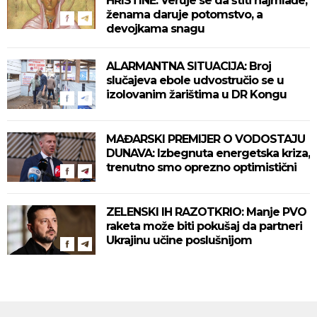
HRISTINE: Veruje se da štiti najmlađe,
ženama daruje potomstvo, a
devojkama snagu
ALARMANTNA SITUACIJA: Broj
slučajeva ebole udvostručio se u
izolovanim žarištima u DR Kongu
MAĐARSKI PREMIJER O VODOSTAJU
DUNAVA: Izbegnuta energetska kriza,
trenutno smo oprezno optimistični
ZELENSKI IH RAZOTKRIO: Manje PVO
raketa može biti pokušaj da partneri
Ukrajinu učine poslušnijom