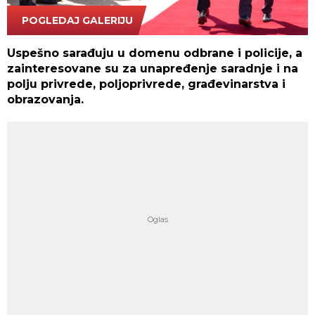
POGLEDAJ GALERIJU
Tanjug/Jadranka Ilić
Uspešno sarađuju u domenu odbrane i policije, a
zainteresovane su za unapređenje saradnje i na
polju privrede, poljoprivrede, građevinarstva i
obrazovanja.