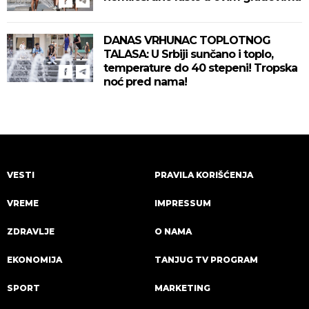
DANAS VRHUNAC TOPLOTNOG
TALASA: U Srbiji sunčano i toplo,
temperature do 40 stepeni! Tropska
noć pred nama!
VESTI
PRAVILA KORIŠĆENJA
VREME
IMPRESSUM
ZDRAVLJE
O NAMA
EKONOMIJA
TANJUG TV PROGRAM
SPORT
MARKETING