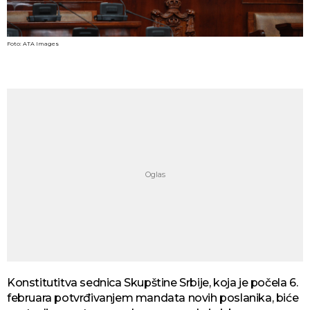
Foto: ATA Images
Konstitutitva sednica Skupštine Srbije, koja je počela 6.
februara potvrđivanjem mandata novih poslanika, biće