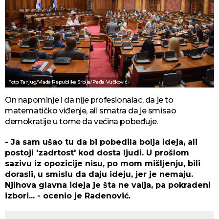
Foto: Tanjug/Vlada Republike Srbije/Peđa Vučković
On napominje i da nije profesionalac, da je to
matematičko viđenje, ali smatra da je smisao
demokratije u tome da većina pobeđuje.
- Ja sam ušao tu da bi pobedila bolja ideja, ali
postoji 'zadrtost' kod dosta ljudi. U prošlom
sazivu iz opozicije nisu, po mom mišljenju, bili
dorasli, u smislu da daju ideju, jer je nemaju.
Njihova glavna ideja je šta ne valja, pa pokradeni
izbori... - ocenio je Radenović.