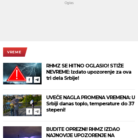
VREME
RHMZ SE HITNO OGLASIO! STIŽE
NEVREME: Izdato upozorenje za ova
tri dela Srbije!
UVEČE NAGLA PROMENA VREMENA: U
Srbiji danas toplo, temperature do 37
stepeni!
BUDITE OPREZNI! RHMZ IZDAO
NAJNOVIJE UPOZORENJE NA