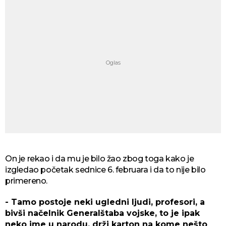
On je rekao i da mu je bilo žao zbog toga kako je
izgledao početak sednice 6. februara i da to nije bilo
primereno.
- Tamo postoje neki ugledni ljudi, profesori, a
bivši načelnik Generalštaba vojske, to je ipak
neko ime u narodu, drži karton na kome nešto