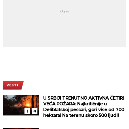
VESTI
U SRBIJI TRENUTNO AKTIVNA ČETIRI
VEĆA POŽARA: Najkritičnije u
Deliblatskoj peščari, gori više od 700
hektara! Na terenu skoro 500 ljudi!