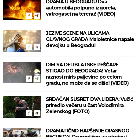
DRAMA U BEOGRADU Dva
automobila potpuno izgorela,
vatrogasci na terenu! (VIDEO)
JEZIVE SCENE NA ULICAMA
GLAVNOG GRADA Maloletnice napale
devojku u Beogradu!
DIM SA DELIBLATSKE PEŠČARE
STIGAO DO BEOGRADA! Vetar
raznosi miris paljevine po celom
gradu, ne može da se diše! (VIDEO)
SRDAČAN SUSRET DVA LIDERA: Vučić
priredio večeru u čast Volodimira
Zelenskog (FOTO)
DRAMATIČNO HAPŠENJE OPASNOG
BEGUNCA! Osumnjičen za otmicu i