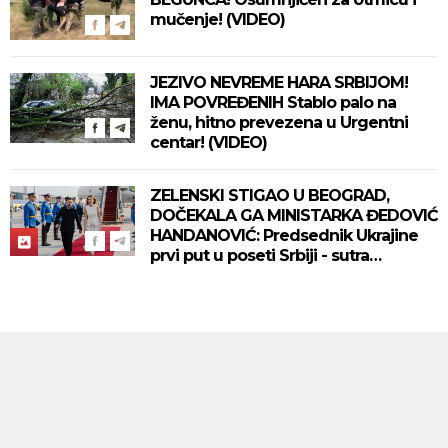
mučenje! (VIDEO)
JEZIVO NEVREME HARA SRBIJOM!
IMA POVREĐENIH Stablo palo na
ženu, hitno prevezena u Urgentni
centar! (VIDEO)
ZELENSKI STIGAO U BEOGRAD,
DOČEKALA GA MINISTARKA ĐEDOVIĆ
HANDANOVIĆ: Predsednik Ukrajine
prvi put u poseti Srbiji - sutra
sastanak sa Vučićem! (FOTO/VIDEO)