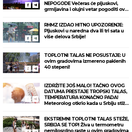
NEPOGODE Večeras će pljuskovi,
grmljavina i olujni vetar pogoditi ove
delove zemlje!
RHMZ IZDAO HITNO UPOZORENJE:
Pljuskovi u naredna dva ili tri sata u
više delova Srbije!
TOPLOTNI TALAS NE POSUSTAJE: U
ovim gradovima izmereno paklenih
40 stepeni!
IZDRŽITE JOŠ MALO! TAČNO OVOG
DATUMA PRESTAJE TROPSKI TALAS,
TEMPERATURA KONAČNO PADA!
Meteorolog otkrio kada u Srbiju stiže
zahlađenje!
EKSTREMNI TOPLOTNI TALAS STEŽE,
SRBIJA SE TOPI Živa u termometru
nemilosrdno raste u ovim gradovima