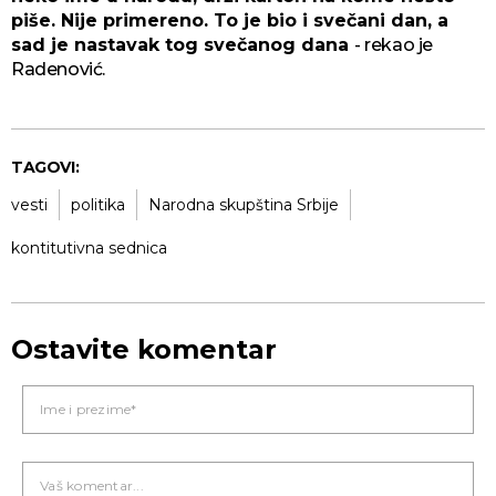
piše. Nije primereno. To je bio i svečani dan, a
sad je nastavak tog svečanog dana
- rekao je
Radenović.
TAGOVI:
vesti
politika
Narodna skupština Srbije
kontitutivna sednica
Ostavite komentar