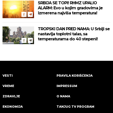
SRBIJA SE TOPI! RHMZ UPALIO
ALARM: Evo u kojim gradovima je
izmerena najviša temperatura!
TROPSKI DAN PRED NAMA: U Srbiji se
nastavlja toplotni talas, sa
temperaturama do 40 stepeni!
VESTI
PRAVILA KORIŠĆENJA
VREME
IMPRESSUM
ZDRAVLJE
O NAMA
EKONOMIJA
TANJUG TV PROGRAM