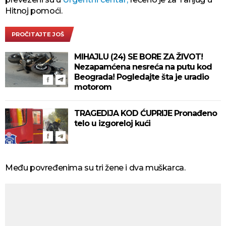
Hitnoj pomoći.
PROČITAJTE JOŠ
MIHAJLU (24) SE BORE ZA ŽIVOT!
Nezapamćena nesreća na putu kod
Beograda! Pogledajte šta je uradio
motorom
TRAGEDIJA KOD ĆUPRIJE Pronađeno
telo u izgoreloj kući
Među povređenima su tri žene i dva muškarca.