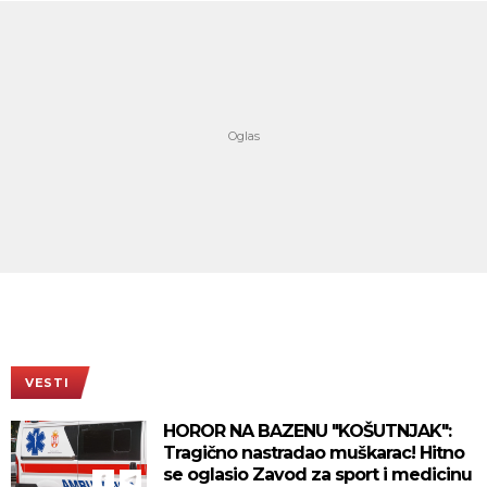
VESTI
HOROR NA BAZENU "KOŠUTNJAK":
Tragično nastradao muškarac! Hitno
se oglasio Zavod za sport i medicinu