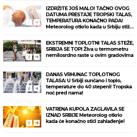
IZDRŽITE JOŠ MALO! TAČNO OVOG
DATUMA PRESTAJE TROPSKI TALAS,
TEMPERATURA KONAČNO PADA!
Meteorolog otkrio kada u Srbiju stiže
zahlađenje!
EKSTREMNI TOPLOTNI TALAS STEŽE,
SRBIJA SE TOPI Živa u termometru
nemilosrdno raste u ovim gradovima
DANAS VRHUNAC TOPLOTNOG
TALASA: U Srbiji sunčano i toplo,
temperature do 40 stepeni! Tropska
noć pred nama!
VATRENA KUPOLA ZAGLAVILA SE
IZNAD SRBIJE Meteorolog otkrio
kada će konačno stići zahlađenje!