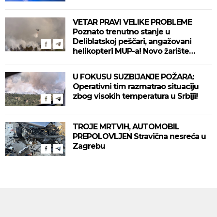
VETAR PRAVI VELIKE PROBLEME
Poznato trenutno stanje u
Deliblatskoj peščari, angažovani
helikopteri MUP-a! Novo žarište
otežava situaciju! (VIDEO)
U FOKUSU SUZBIJANJE POŽARA:
Operativni tim razmatrao situaciju
zbog visokih temperatura u Srbiji!
TROJE MRTVIH, AUTOMOBIL
PREPOLOVLJEN Stravična nesreća u
Zagrebu