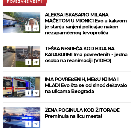
POVEZANE VESTI
ALEKSA ISKASAPIO MILANA
MAČETOM U MIONICI Evo u kakvom
je stanju ranjeni policajac nakon
nezapamćenog krvoprolića
TEŠKA NESREĆA KOD BIGA NA
KARABURMI Ima povređenih - jedna
osoba na reanimaciji (VIDEO)
IMA POVREĐENIH, MEĐU NJIMA I
MLADI Evo šta se od sinoć dešavalo
na ulicama Beograda
ŽENA POGINULA KOD ŽITORAĐE
Preminula na licu mesta!