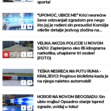
sporta!
"UPOMOĆ, UBIĆE ME" Krici nesrećne
žene odzvanjali zgradom pre nego
što joj je rođeni sin presudio! Komšije
otkrile detalje jezivog zločina na
Novom Beogradu!
VELIKA AKCIJA POLICIJE U NOVOM
SADU: Zaplenjeno oko 85 kilograma
narkotika, uhapšene tri osobe!
(FOTO)
TEŠKA NESREĆA NA PUTU RUMA -
KRALJEVCI: Poginuo biciklista kada je
na njega naleteo automobil!
HOROR NA NOVOM BEOGRADU: Sin
ubio majku! Opsadno stanje ispred
zgrade, uviđaj u toku!