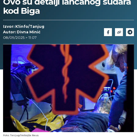
Ovo su detalji lančanog sudara
kod Biga
Izvor: K1info/Tanjug
Autor: Divna Minić
08/09/2025 > 11:07
Foto: Tanjug/Nebojša Raus