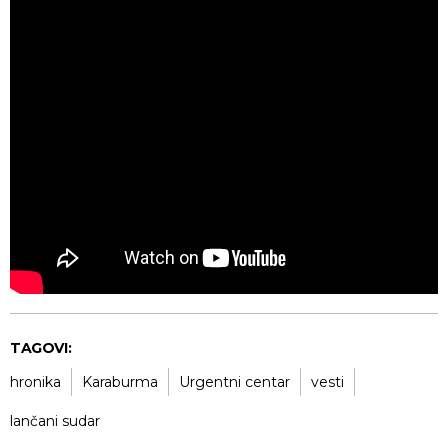
TAGOVI:
hronika
Karaburma
Urgentni centar
vesti
lančani sudar