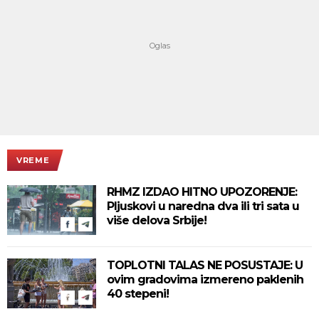
VREME
RHMZ IZDAO HITNO UPOZORENJE:
Pljuskovi u naredna dva ili tri sata u
više delova Srbije!
TOPLOTNI TALAS NE POSUSTAJE: U
ovim gradovima izmereno paklenih
40 stepeni!