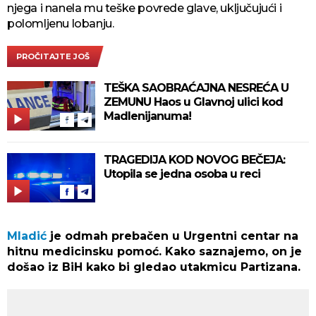
njega i nanela mu teške povrede glave, uključujući i
polomljenu lobanju.
PROČITAJTE JOŠ
TEŠKA SAOBRAĆAJNA NESREĆA U
ZEMUNU Haos u Glavnoj ulici kod
Madlenijanuma!
TRAGEDIJA KOD NOVOG BEČEJA:
Utopila se jedna osoba u reci
Mladić
je odmah prebačen u Urgentni centar na
hitnu medicinsku pomoć. Kako saznajemo, on je
došao iz BiH kako bi gledao utakmicu Partizana.