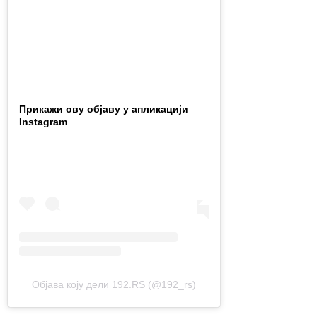
Прикажи ову објаву у апликацији
Instagram
Објава коју дели 192.RS (@192_rs)