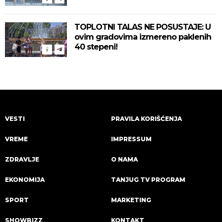
TOPLOTNI TALAS NE POSUSTAJE: U
ovim gradovima izmereno paklenih
40 stepeni!
VESTI
PRAVILA KORIŠĆENJA
VREME
IMPRESSUM
ZDRAVLJE
O NAMA
EKONOMIJA
TANJUG TV PROGRAM
SPORT
MARKETING
SHOWBIZZ
KONTAKT