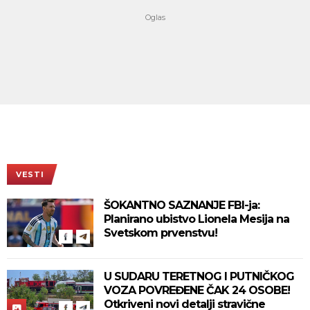
VESTI
ŠOKANTNO SAZNANJE FBI-ja:
Planirano ubistvo Lionela Mesija na
Svetskom prvenstvu!
U SUDARU TERETNOG I PUTNIČKOG
VOZA POVREĐENE ČAK 24 OSOBE!
Otkriveni novi detalji stravične