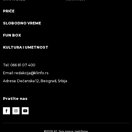
PRIČE
SLOBODNO VREME
FUN BOX
KULTURA I UMETNOST
Tel:
066 81 07 400
Email:
redakcija@k1info.rs
Adresa: Dečanska 12, Beograd, Srbija
Pratite nas
©2026 K1. Sva prava zadržana