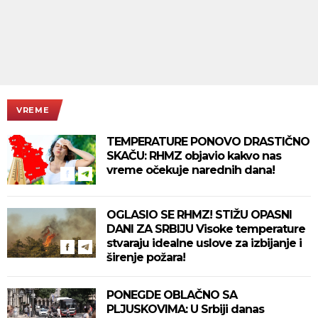
VREME
TEMPERATURE PONOVO DRASTIČNO
SKAČU: RHMZ objavio kakvo nas
vreme očekuje narednih dana!
OGLASIO SE RHMZ! STIŽU OPASNI
DANI ZA SRBIJU Visoke temperature
stvaraju idealne uslove za izbijanje i
širenje požara!
PONEGDE OBLAČNO SA
PLJUSKOVIMA: U Srbiji danas