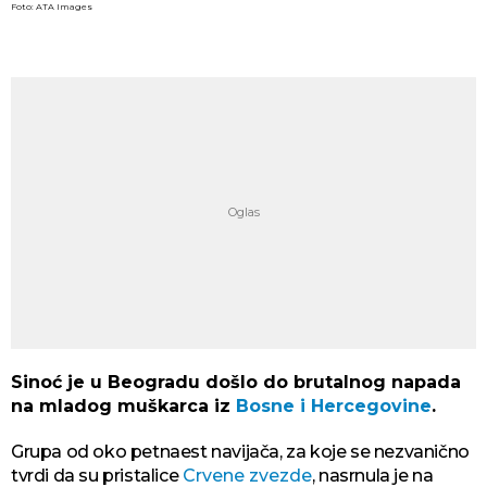
Foto: ATA Images
Sinoć je u Beogradu došlo do brutalnog napada
na mladog muškarca iz
Bosne i Hercegovine
.
Grupa od oko petnaest navijača, za koje se nezvanično
tvrdi da su pristalice
Crvene zvezde
, nasrnula je na