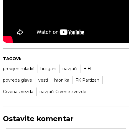
TAGOVI:
prebijen mladić
huligani
navijači
BiH
povreda glave
vesti
hronika
FK Partizan
Crvena zvezda
navijači Crvene zvezde
Ostavite komentar