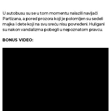
U autobusu su se u tom momentu nalazili navijači
Partizana, a pored prozora koji je polomljen su sedeli
majka i dete koji na svu sreću nisu povređeni. Huligani
su nakon vandalizma pobegli u nepoznatom pravcu.
BONUS VIDEO: