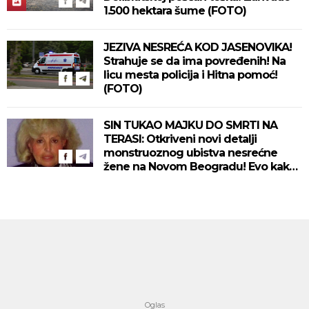
1.500 hektara šume (FOTO)
JEZIVA NESREĆA KOD JASENOVIKA!
Strahuje se da ima povređenih! Na
licu mesta policija i Hitna pomoć!
(FOTO)
SIN TUKAO MAJKU DO SMRTI NA
TERASI: Otkriveni novi detalji
monstruoznog ubistva nesrećne
žene na Novom Beogradu! Evo kako
se ubica branio!