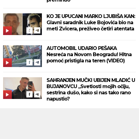
KO JE UPUCANI MARKO LJUBIŠA KAN:
Glavni saradnik Luke Bojovića bio na
meti Zvicera, preživeo četiri atentata
AUTOMOBIL UDARIO PEŠAKA
Nesreća na Novom Beogradu! Hitna
pomoć pristigla na teren (VIDEO)
SAHRANJEN MUČKI UBIJEN MLADIĆ U
BUJANOVCU „Svetlosti mojih očiju,
sestrina dušo, kako si nas tako rano
napustio?