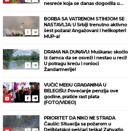
nesreće koja se danas dogodila u
Bjelovaru! (FOTO)
BORBA SA VATRENOM STIHIJOM SE
NASTAVLJA: U Srbiji trenutno aktivno
šest požara! Angažovani i helikopteri
MUP-a!
DRAMA NA DUNAVU: Muškarac skočio
iz čamca da se osveži i nestao u reci!
U potragu kreću i ronioci
Žandarmerije!
VUČIĆ MEĐU GRAĐANIMA U
BELEGIŠU: Povećanje penzija ove
godine, pratiće rast plata
(FOTO/VIDEO)
PRIORITET DA NIKO NE STRADA
Čaušić: Situacija sa požarom u
Deliblatskoj peščari teška! Zahvatio