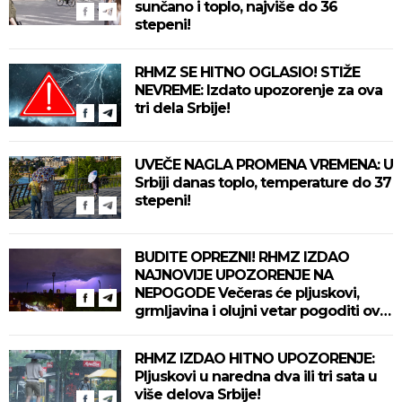
sunčano i toplo, najviše do 36
stepeni!
RHMZ SE HITNO OGLASIO! STIŽE
NEVREME: Izdato upozorenje za ova
tri dela Srbije!
UVEČE NAGLA PROMENA VREMENA: U
Srbiji danas toplo, temperature do 37
stepeni!
BUDITE OPREZNI! RHMZ IZDAO
NAJNOVIJE UPOZORENJE NA
NEPOGODE Večeras će pljuskovi,
grmljavina i olujni vetar pogoditi ove
delove zemlje!
RHMZ IZDAO HITNO UPOZORENJE:
Pljuskovi u naredna dva ili tri sata u
više delova Srbije!