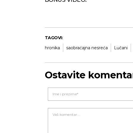
TAGOVI:
hronika
saobraćajna nesreća
Lučani
Ostavite komenta