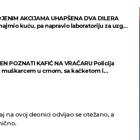
JENIM AKCIJAMA UHAPŠENA DVA DILERA
najmio kuću, pa napravio laboratoriju za uzgoj
(FOTO)
EN POZNATI KAFIĆ NA VRAČARU Policija
a muškarcem u crnom, sa kačketom i
m!
j na ovoj deonici odvijao se otežano, a
nično.