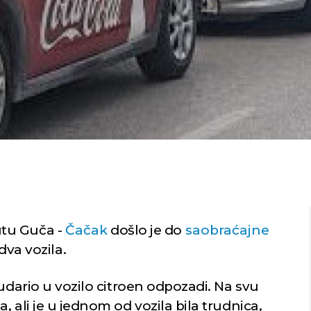
tu Guča -
Čačak
došlo je do
saobraćajne
dva vozila.
 udario u vozilo citroen odpozadi. Na svu
 ali je u jednom od vozila bila trudnica,