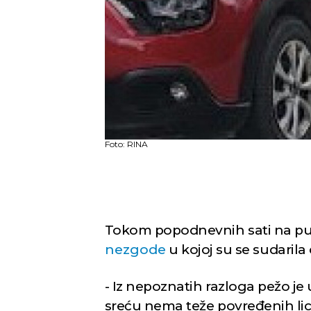
Foto: RINA
Tokom popodnevnih sati na pu
nezgode
u kojoj su se sudarila 
- Iz nepoznatih razloga pežo je
sreću nema teže povređenih lica,