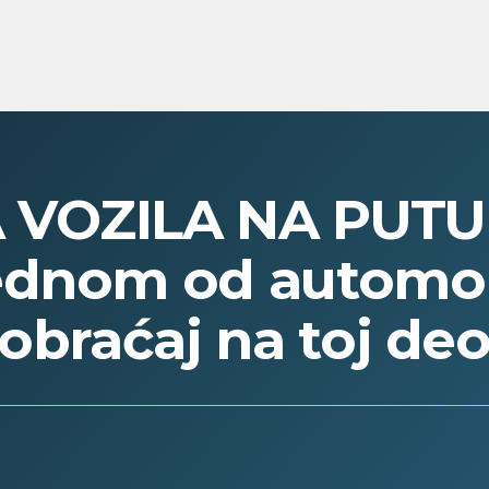
VOZILA NA PUTU 
ednom od automob
aobraćaj na toj de