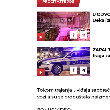
PROČITAJTE JOŠ
U ODVO
Deka iz
droge 
ZAPALJ
traga z
masko
Tokom trajanja uviđaja saobraća
vozila su se propuštala naizme
BONUS VIDEO: