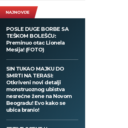
NAJNOVIJE
POSLE DUGE BORBE SA
TEŠKOM BOLEŠĆU:
Preminuo otac Lionela
Mesija! (FOTO)
SIN TUKAO MAJKU DO
SMRTI NA TERASI:
Otkriveni novi detalji
monstruoznog ubistva
nesrećne žene na Novom
Beogradu! Evo kako se
ubica branio!