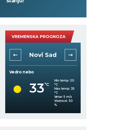
stanju!
VREMENSKA PROGNOZA
Novi Sad
Niš
Vedro nebo
Mestimično oblačno
Min temp:
20
33
°C
°C
34
°C
Max temp:
35
°C
Vetar:
5
m/s
%
Vlažnost:
30
%