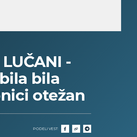
LUČANI -
ila bila
onici otežan
PODELI VEST: