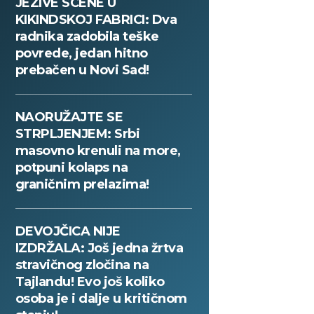
JEZIVE SCENE U
KIKINDSKOJ FABRICI: Dva
radnika zadobila teške
povrede, jedan hitno
prebačen u Novi Sad!
NAORUŽAJTE SE
STRPLJENJEM: Srbi
masovno krenuli na more,
potpuni kolaps na
graničnim prelazima!
DEVOJČICA NIJE
IZDRŽALA: Još jedna žrtva
stravičnog zločina na
Tajlandu! Evo još koliko
osoba je i dalje u kritičnom