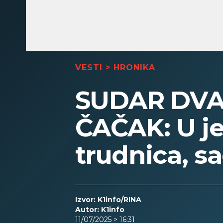
VESTI
>
HRONIKA
SUDAR DVA 
ČAČAK: U j
trudnica, s
Izvor: K1info/RINA
Autor: K1info
11/07/2025 > 16:31