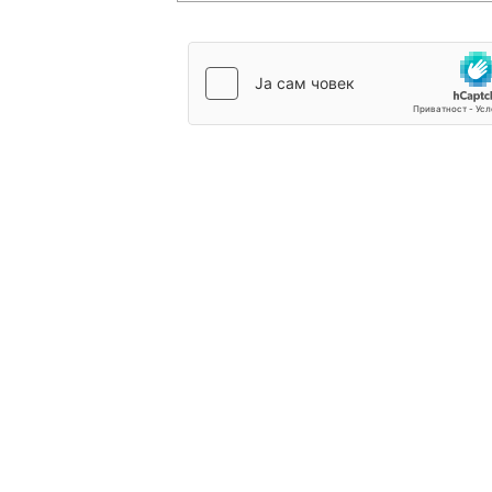
Novi Sad
Vedro nebo
Mest
Min temp:
20
33
°C
°C
Max temp:
35
°C
Vetar:
5
m/s
Vlažnost:
30
%