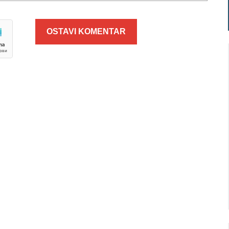
OSTAVI KOMENTAR
Niš
Beograd
imično oblačno
Vedro nebo
33
Min temp:
22
Min temp:
21
°C
°C
°C
34
°C
Max temp:
36
Max temp:
35
°C
°C
Vetar:
7
m/s
Vetar:
5
m/s
Vlažnost:
29
%
Vlažnost:
49