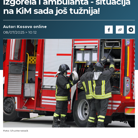
izgorela i ambulanta - situacija
na KiM sada još tužnija!
Autor: Kosovo online
08/07/2025 > 10:12
Foto: Shutterstock