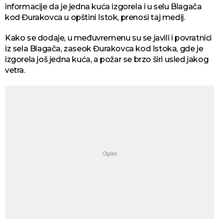
informacije da je jedna kuća izgorela i u selu Blagača
kod Đurakovca u opštini Istok, prenosi taj medij.
Kako se dodaje, u međuvremenu su se javili i povratnici
iz sela Blagača, zaseok Đurakovca kod Istoka, gde je
izgorela još jedna kuća, a požar se brzo širi usled jakog
vetra.