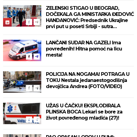
ZELENSKI STIGAO U BEOGRAD,
DOČEKALA GA MINISTARKA ĐEDOVIĆ
HANDANOVIĆ: Predsednik Ukrajine
prvi put u poseti Srbiji - sutra
sastanak sa Vučićem! (FOTO/VIDEO)
LANČANI SUDAR NA GAZELI Ima
povređenih! Hitna pomoć na licu
mesta!
POLICIJA NA NOGAMA! POTRAGA U
TOKU Nestala jedanaestogodišnja
devojčica Andrea (FOTO/VIDEO)
UŽAS U ČAČKU! EKSPLODIRALA
PLINSKA BOCA Lekari se bore za
život povređenog mladića (27)!