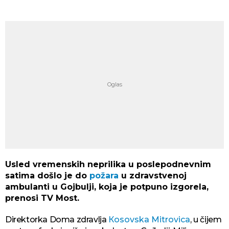
Usled vremenskih neprilika u poslepodnevnim
satima došlo je do
požara
u zdravstvenoj
ambulanti u Gojbulji, koja je potpuno izgorela,
prenosi TV Most.
Direktorka Doma zdravlja
Кosovska Mitrovica
, u čijem