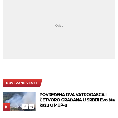
POVEZANE VESTI
POVREĐENA DVA VATROGASCA I
ČETVORO GRAĐANA U SRBIJI Evo šta
kažu u MUP-u