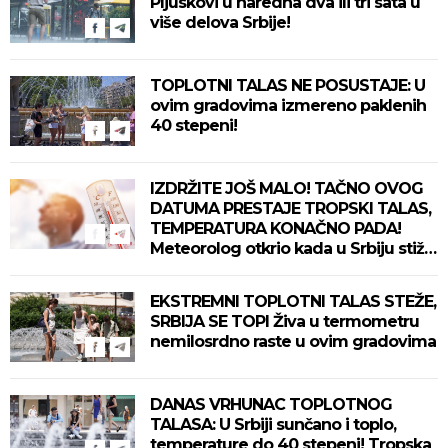
Pljuskovi u naredna dva ili tri sata u
više delova Srbije!
TOPLOTNI TALAS NE POSUSTAJE: U
ovim gradovima izmereno paklenih
40 stepeni!
IZDRŽITE JOŠ MALO! TAČNO OVOG
DATUMA PRESTAJE TROPSKI TALAS,
TEMPERATURA KONAČNO PADA!
Meteorolog otkrio kada u Srbiju stiže
zahlađenje!
EKSTREMNI TOPLOTNI TALAS STEŽE,
SRBIJA SE TOPI Živa u termometru
nemilosrdno raste u ovim gradovima
DANAS VRHUNAC TOPLOTNOG
TALASA: U Srbiji sunčano i toplo,
temperature do 40 stepeni! Tropska