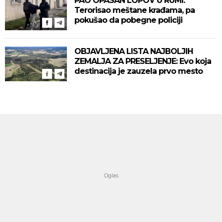
PAO OPASAN LOPOV U RUMI:
Terorisao meštane krađama, pa
pokušao da pobegne policiji
OBJAVLJENA LISTA NAJBOLJIH
ZEMALJA ZA PRESELJENJE: Evo koja
destinacija je zauzela prvo mesto