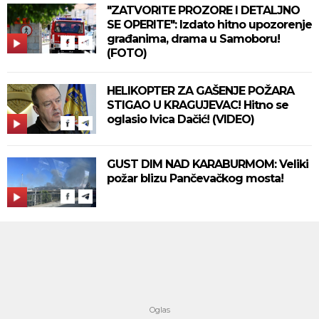
"ZATVORITE PROZORE I DETALJNO
SE OPERITE": Izdato hitno upozorenje
građanima, drama u Samoboru!
(FOTO)
HELIKOPTER ZA GAŠENJE POŽARA
STIGAO U KRAGUJEVAC! Hitno se
oglasio Ivica Dačić! (VIDEO)
GUST DIM NAD KARABURMOM: Veliki
požar blizu Pančevačkog mosta!