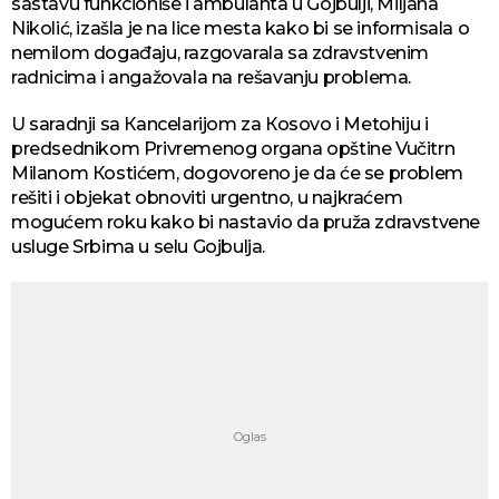
sastavu funkcioniše i ambulanta u Gojbulji, Miljana
Nikolić, izašla je na lice mesta kako bi se informisala o
nemilom događaju, razgovarala sa zdravstvenim
radnicima i angažovala na rešavanju problema.
U saradnji sa Кancelarijom za Кosovo i Metohiju i
predsednikom Privremenog organa opštine Vučitrn
Milanom Кostićem, dogovoreno je da će se problem
rešiti i objekat obnoviti urgentno, u najkraćem
mogućem roku kako bi nastavio da pruža zdravstvene
usluge Srbima u selu Gojbulja.