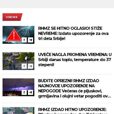
VREME
RHMZ SE HITNO OGLASIO! STIŽE
NEVREME: Izdato upozorenje za ova
tri dela Srbije!
UVEČE NAGLA PROMENA VREMENA: U
Srbiji danas toplo, temperature do 37
stepeni!
BUDITE OPREZNI! RHMZ IZDAO
NAJNOVIJE UPOZORENJE NA
NEPOGODE Večeras će pljuskovi,
grmljavina i olujni vetar pogoditi ove
delove zemlje!
RHMZ IZDAO HITNO UPOZORENJE: