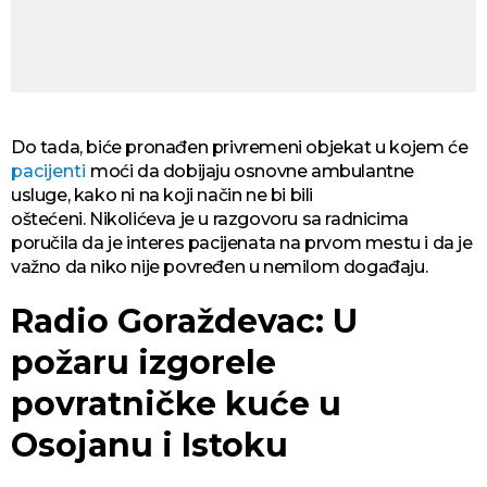
Do tada, biće pronađen privremeni objekat u kojem će
pacijenti
moći da dobijaju osnovne ambulantne
usluge, kako ni na koji način ne bi bili
oštećeni. Nikolićeva je u razgovoru sa radnicima
poručila da je interes pacijenata na prvom mestu i da je
važno da niko nije povređen u nemilom događaju.
Radio Goraždevac: U
požaru izgorele
povratničke kuće u
Osojanu i Istoku