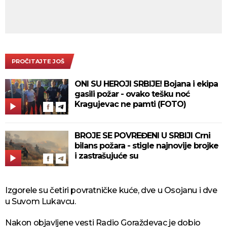
PROČITAJTE JOŠ
ONI SU HEROJI SRBIJE! Bojana i ekipa
gasili požar - ovako tešku noć
Kragujevac ne pamti (FOTO)
BROJE SE POVREĐENI U SRBIJI Crni
bilans požara - stigle najnovije brojke
i zastrašujuće su
Izgorele su četiri povratničke kuće, dve u Osojanu i dve
u Suvom Lukavcu.
Nakon objavljene vesti Radio Goraždevac je dobio