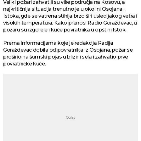
Veliki požari zahvatili su više područja na Kosovu, a
najkritičnija situacija trenutno je u okolini Osojana i
Istoka, gde se vatrena stihija brzo širi usled jakog vetra i
visokih temperatura. Kako prenosi Radio Goraždevac, u
požaru su izgorele i kuće povratnika u opštini Istok.
Prema informacijama koje je redakcija Radija
Goraždevac dobila od povratnika iz Osojana, požar se
proširio na šumski pojas u blizini sela i zahvatio prve
povratničke kuće.