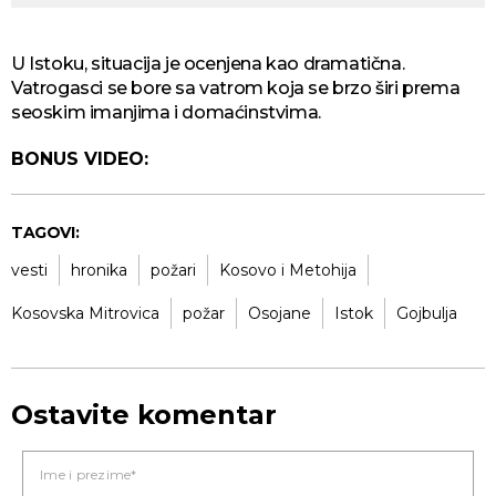
U Istoku, situacija je ocenjena kao dramatična.
Vatrogasci se bore sa vatrom koja se brzo širi prema
seoskim imanjima i domaćinstvima.
BONUS VIDEO:
TAGOVI:
vesti
hronika
požari
Kosovo i Metohija
Kosovska Mitrovica
požar
Osojane
Istok
Gojbulja
Ostavite komentar