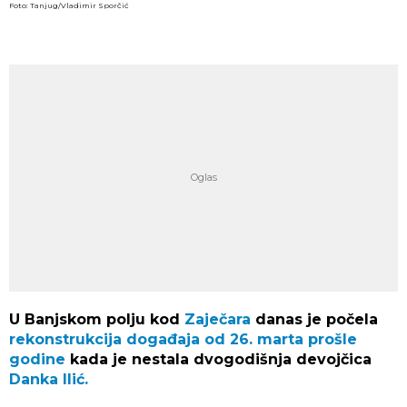
Foto: Tanjug/Vladimir Sporčić
U Banjskom polju kod
Zaječara
danas je počela
rekonstrukcija događaja od 26. marta prošle
godine
kada je nestala dvogodišnja devojčica
Danka Ilić.