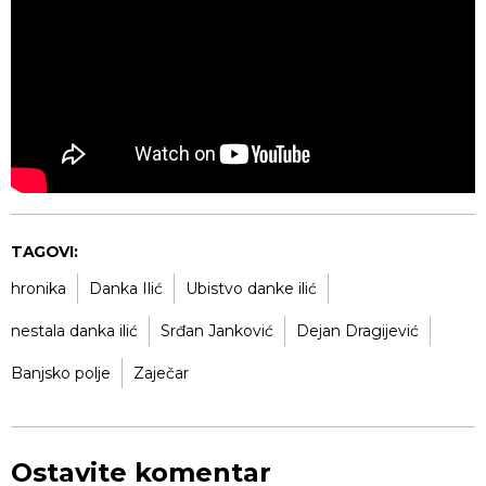
TAGOVI:
hronika
Danka Ilić
Ubistvo danke ilić
nestala danka ilić
Srđan Janković
Dejan Dragijević
Banjsko polje
Zaječar
Ostavite komentar