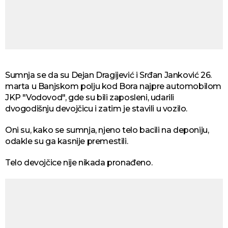
Sumnja se da su Dejan Dragijević i Srđan Janković 26.
marta u Banjskom polju kod Bora najpre automobilom
JKP "Vodovod", gde su bili zaposleni, udarili
dvogodišnju devojčicu i zatim je stavili u vozilo.
Oni su, kako se sumnja, njeno telo bacili na deponiju,
odakle su ga kasnije premestili.
Telo devojčice nije nikada pronađeno.