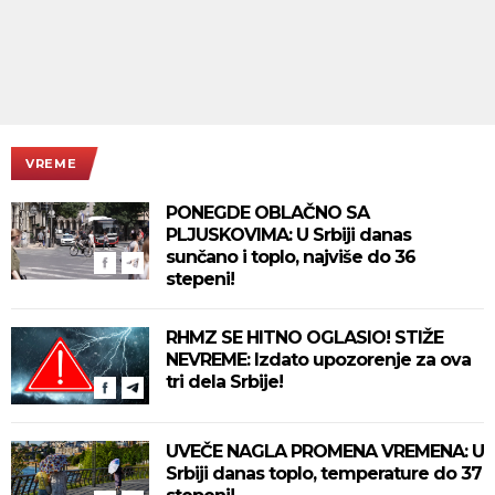
VREME
PONEGDE OBLAČNO SA
PLJUSKOVIMA: U Srbiji danas
sunčano i toplo, najviše do 36
stepeni!
RHMZ SE HITNO OGLASIO! STIŽE
NEVREME: Izdato upozorenje za ova
tri dela Srbije!
UVEČE NAGLA PROMENA VREMENA: U
Srbiji danas toplo, temperature do 37