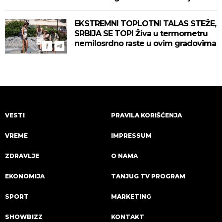
zahlađenje!
EKSTREMNI TOPLOTNI TALAS STEŽE,
SRBIJA SE TOPI Živa u termometru
nemilosrdno raste u ovim gradovima
VESTI
PRAVILA KORIŠĆENJA
VREME
IMPRESSUM
ZDRAVLJE
O NAMA
EKONOMIJA
TANJUG TV PROGRAM
SPORT
MARKETING
SHOWBIZZ
KONTAKT