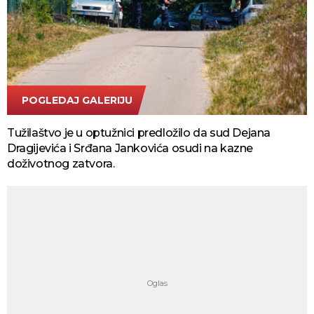
POGLEDAJ GALERIJU
Tanjug/Vladimir Sporčić
Tužilaštvo je u optužnici predložilo da sud Dejana
Dragijevića i Srđana Jankovića osudi na kazne
doživotnog zatvora.