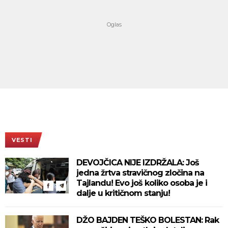
VESTI
DEVOJČICA NIJE IZDRŽALA: Još
jedna žrtva stravičnog zločina na
Tajlandu! Evo još koliko osoba je i
dalje u kritičnom stanju!
DŽO BAJDEN TEŠKO BOLESTAN: Rak