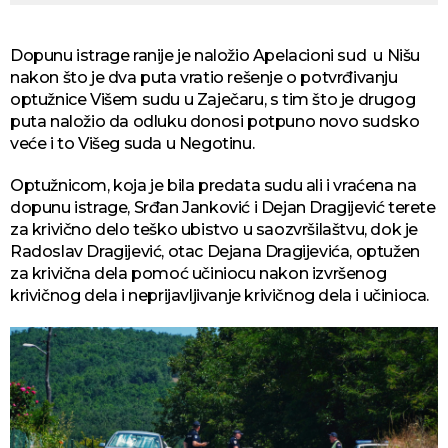
Dopunu istrage ranije je naložio Apelacioni sud u Nišu
nakon što je dva puta vratio rešenje o potvrđivanju
optužnice Višem sudu u Zaječaru, s tim što je drugog
puta naložio da odluku donosi potpuno novo sudsko
veće i to Višeg suda u Negotinu.
Optužnicom, koja je bila predata sudu ali i vraćena na
dopunu istrage, Srđan Janković i Dejan Dragijević terete
za krivično delo teško ubistvo u saozvršilaštvu, dok je
Radoslav Dragijević, otac Dejana Dragijevića, optužen
za krivična dela pomoć učiniocu nakon izvršenog
krivičnog dela i neprijavljivanje krivičnog dela i učinioca.