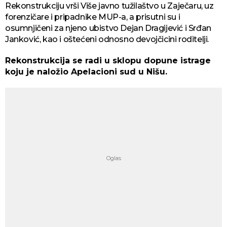
Rekonstrukciju vrši Više javno tužilaštvo u Zaječaru, uz
forenzičare i pripadnike MUP-a, a prisutni su i
osumnjičeni za njeno ubistvo Dejan Dragijević i Srđan
Janković, kao i oštećeni odnosno devojčicini roditelji.
Rekonstrukcija se radi u sklopu dopune istrage
koju je naložio Apelacioni sud u Nišu.