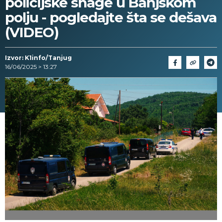
policijske snage u Banjskom
polju - pogledajte šta se dešava
(VIDEO)
Izvor: K1info/Tanjug
16/06/2025 > 13:27