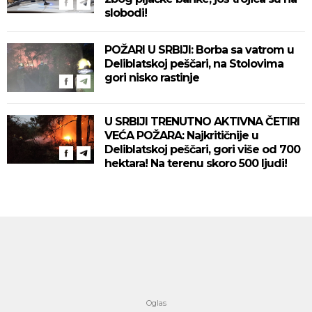
slobodi!
POŽARI U SRBIJI: Borba sa vatrom u
Deliblatskoj peščari, na Stolovima
gori nisko rastinje
U SRBIJI TRENUTNO AKTIVNA ČETIRI
VEĆA POŽARA: Najkritičnije u
Deliblatskoj peščari, gori više od 700
hektara! Na terenu skoro 500 ljudi!