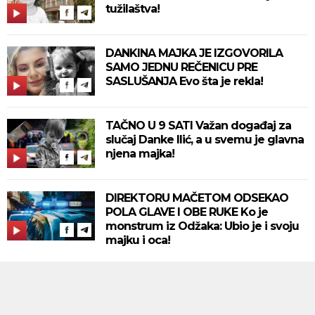
tužilaštva!
DANKINA MAJKA JE IZGOVORILA
SAMO JEDNU REČENICU PRE
SASLUŠANJA Evo šta je rekla!
TAČNO U 9 SATI Važan događaj za
slučaj Danke Ilić, a u svemu je glavna
njena majka!
DIREKTORU MAČETOM ODSEKAO
POLA GLAVE I OBE RUKE Ko je
monstrum iz Odžaka: Ubio je i svoju
majku i oca!