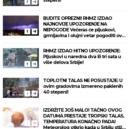
stepeni!
BUDITE OPREZNI! RHMZ IZDAO
NAJNOVIJE UPOZORENJE NA
NEPOGODE Večeras će pljuskovi,
grmljavina i olujni vetar pogoditi ove
delove zemlje!
RHMZ IZDAO HITNO UPOZORENJE:
Pljuskovi u naredna dva ili tri sata u
više delova Srbije!
TOPLOTNI TALAS NE POSUSTAJE: U
ovim gradovima izmereno paklenih
40 stepeni!
IZDRŽITE JOŠ MALO! TAČNO OVOG
DATUMA PRESTAJE TROPSKI TALAS,
TEMPERATURA KONAČNO PADA!
Meteorolog otkrio kada u Srbiju stiže