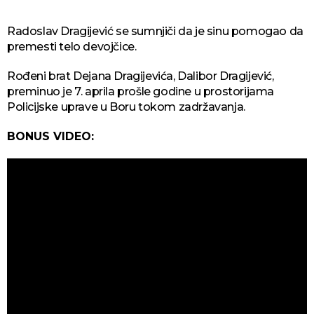
Radoslav Dragijević se sumnjiči da je sinu pomogao da
premesti telo devojčice.
Rođeni brat Dejana Dragijevića, Dalibor Dragijević,
preminuo je 7. aprila prošle godine u prostorijama
Policijske uprave u Boru tokom zadržavanja.
BONUS VIDEO: