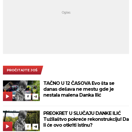
PROČITAJTE JOŠ
TAČNO U 12 ČASOVA Evo šta se
danas dešava ne mestu gde je
nestala malena Danka Ilić
PREOKRET U SLUČAJU DANKE ILIĆ
Tužilaštvo pokreće rekonstrukciju! Da
li će ovo otkriti istinu?