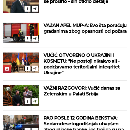
se proširio - sin otkrio detalje
VAŽAN APEL MUP-A: Evo šta poručuju
građanima zbog opasnosti od požara
VUČIĆ OTVORENO O UKRAJINI I
KOSMETU: "Ne postoji nikakvo ali -
podržavamo teritorijalni integritet
Ukrajine"
VAŽNI RAZGOVORI: Vučić danas sa
Zelenskim u Palati Srbija
PAO POSLE 12 GODINA BEKSTVA:
Sedamdesetogodišnjak uhapšen
zbog pljačke banke, još trojica su na