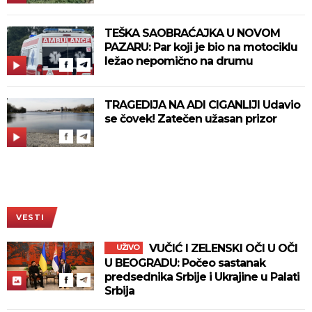
TEŠKA SAOBRAĆAJKA U NOVOM
PAZARU: Par koji je bio na motociklu
ležao nepomično na drumu
TRAGEDIJA NA ADI CIGANLIJI Udavio
se čovek! Zatečen užasan prizor
VESTI
VUČIĆ I ZELENSKI OČI U OČI
UŽIVO
U BEOGRADU: Počeo sastanak
predsednika Srbije i Ukrajine u Palati
Srbija