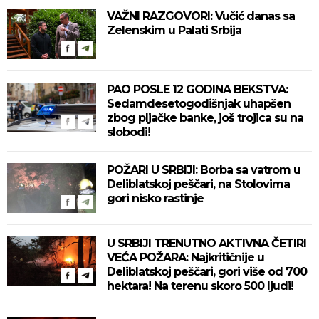
VAŽNI RAZGOVORI: Vučić danas sa
Zelenskim u Palati Srbija
PAO POSLE 12 GODINA BEKSTVA:
Sedamdesetogodišnjak uhapšen
zbog pljačke banke, još trojica su na
slobodi!
POŽARI U SRBIJI: Borba sa vatrom u
Deliblatskoj peščari, na Stolovima
gori nisko rastinje
U SRBIJI TRENUTNO AKTIVNA ČETIRI
VEĆA POŽARA: Najkritičnije u
Deliblatskoj peščari, gori više od 700
hektara! Na terenu skoro 500 ljudi!