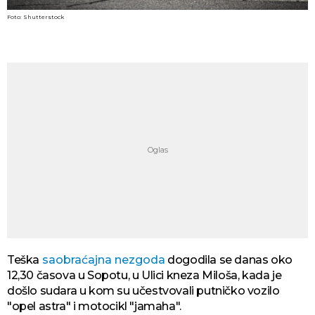
Foto: Shutterstock
Teška
saobraćajna nezgoda
dogodila se danas oko
12,30 časova u Sopotu, u Ulici kneza Miloša, kada je
došlo sudara u kom su učestvovali putničko vozilo
"opel astra" i motocikl "jamaha".