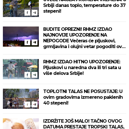
Srbiji danas toplo, temperature do 37
stepeni!
BUDITE OPREZNI! RHMZ IZDAO
NAJNOVIJE UPOZORENJE NA
NEPOGODE Večeras će pljuskovi,
grmljavina i olujni vetar pogoditi ove
delove zemlje!
RHMZ IZDAO HITNO UPOZORENJE:
Pljuskovi u naredna dva ili tri sata u
više delova Srbije!
TOPLOTNI TALAS NE POSUSTAJE: U
ovim gradovima izmereno paklenih
40 stepeni!
IZDRŽITE JOŠ MALO! TAČNO OVOG
DATUMA PRESTAJE TROPSKI TALAS,