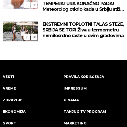
TEMPERATURA KONAČNO PADA!
Meteorolog otkrio kada u Srbiju stiže
zahlađenje!
EKSTREMNI TOPLOTNI TALAS STEŽE,
SRBIJA SE TOPI Živa u termometru
nemilosrdno raste u ovim gradovima
VESTI
PRAVILA KORIŠĆENJA
VREME
IMPRESSUM
ZDRAVLJE
O NAMA
EKONOMIJA
TANJUG TV PROGRAM
SPORT
MARKETING