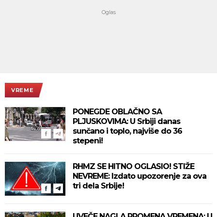
VREME
PONEGDE OBLAČNO SA
PLJUSKOVIMA: U Srbiji danas
sunčano i toplo, najviše do 36
stepeni!
RHMZ SE HITNO OGLASIO! STIŽE
NEVREME: Izdato upozorenje za ova
tri dela Srbije!
UVEČE NAGLA PROMENA VREMENA: U