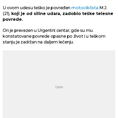
U ovom udesu teško je povređen
motociklista
M.J.
(21),
koji je od siline udara, zadobio teške telesne
povrede.
On je prevezen u Urgentni centar, gde su mu
konstatovane povrede opasne po život i u teškom
stanju je zadržan na daljem lečenju.