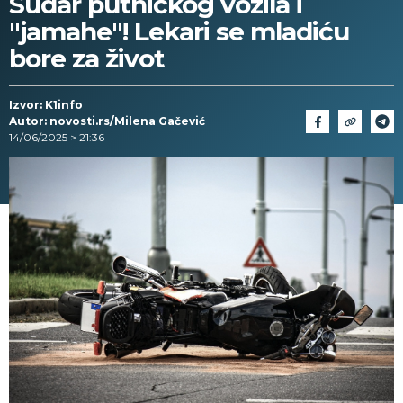
Sudar putničkog vozila i
"jamahe"! Lekari se mladiću
bore za život
Izvor: K1info
Autor: novosti.rs/Milena Gačević
14/06/2025 > 21:36