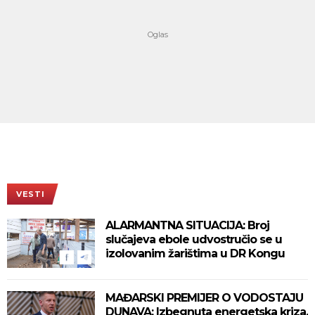
VESTI
ALARMANTNA SITUACIJA: Broj
slučajeva ebole udvostručio se u
izolovanim žarištima u DR Kongu
MAĐARSKI PREMIJER O VODOSTAJU
DUNAVA: Izbegnuta energetska kriza,