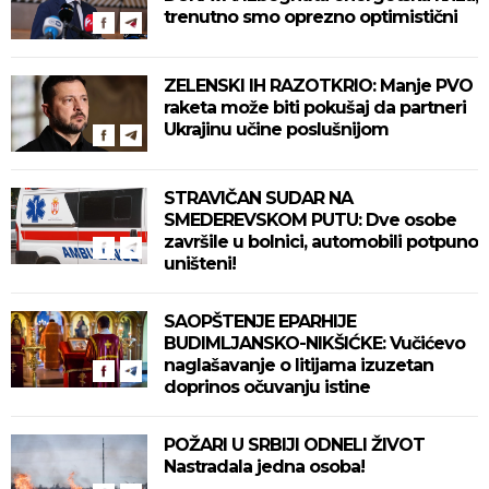
trenutno smo oprezno optimistični
ZELENSKI IH RAZOTKRIO: Manje PVO
raketa može biti pokušaj da partneri
Ukrajinu učine poslušnijom
STRAVIČAN SUDAR NA
SMEDEREVSKOM PUTU: Dve osobe
završile u bolnici, automobili potpuno
uništeni!
SAOPŠTENJE EPARHIJE
BUDIMLJANSKO-NIKŠIĆKE: Vučićevo
naglašavanje o litijama izuzetan
doprinos očuvanju istine
POŽARI U SRBIJI ODNELI ŽIVOT
Nastradala jedna osoba!