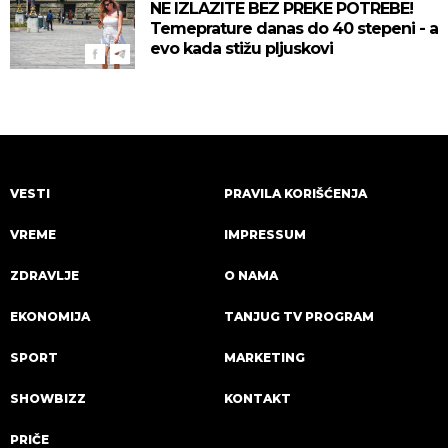
NE IZLAZITE BEZ PREKE POTREBE!
Temeprature danas do 40 stepeni - a
evo kada stižu pljuskovi
VESTI
PRAVILA KORIŠĆENJA
VREME
IMPRESSUM
ZDRAVLJE
O NAMA
EKONOMIJA
TANJUG TV PROGRAM
SPORT
MARKETING
SHOWBIZZ
KONTAKT
PRIČE