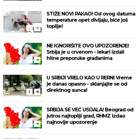
STIŽE NOVI PAKAO! Od ovog datuma
temperature opet divljaju, biće još
toplije!
NE IGNORIŠITE OVO UPOZORENJE!
Srbija je u crvenom - lekari izdali
hitne preporuke građanima
U SRBIJI VRELO KAO U RERNI Vreme
je danas opasno - sklanjajte se od
direktnog sunca!
SRBIJA SE VEĆ USIJALA! Beograd od
jutros najtopliji grad, RHMZ izdao
najnovije upozorenje