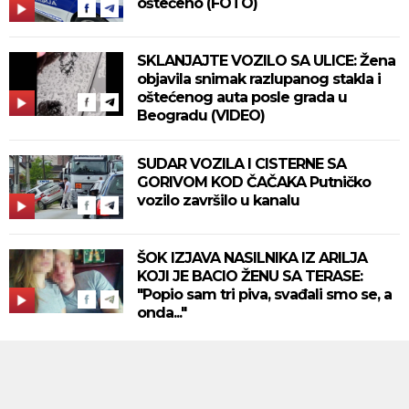
oštećeno (FOTO)
SKLANJAJTE VOZILO SA ULICE: Žena
objavila snimak razlupanog stakla i
oštećenog auta posle grada u
Beogradu (VIDEO)
SUDAR VOZILA I CISTERNE SA
GORIVOM KOD ČAČAKA Putničko
vozilo završilo u kanalu
ŠOK IZJAVA NASILNIKA IZ ARILJA
KOJI JE BACIO ŽENU SA TERASE:
"Popio sam tri piva, svađali smo se, a
onda..."