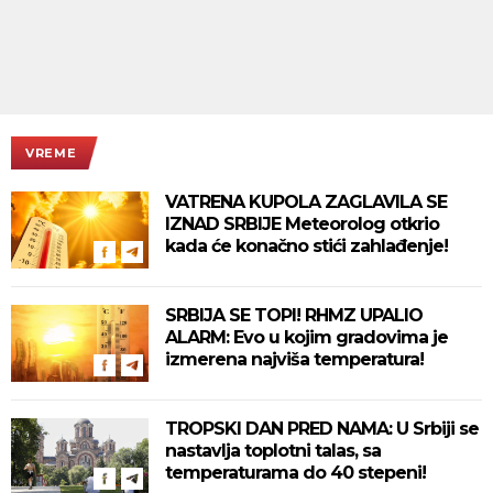
VREME
VATRENA KUPOLA ZAGLAVILA SE
IZNAD SRBIJE Meteorolog otkrio
kada će konačno stići zahlađenje!
SRBIJA SE TOPI! RHMZ UPALIO
ALARM: Evo u kojim gradovima je
izmerena najviša temperatura!
TROPSKI DAN PRED NAMA: U Srbiji se
nastavlja toplotni talas, sa
temperaturama do 40 stepeni!