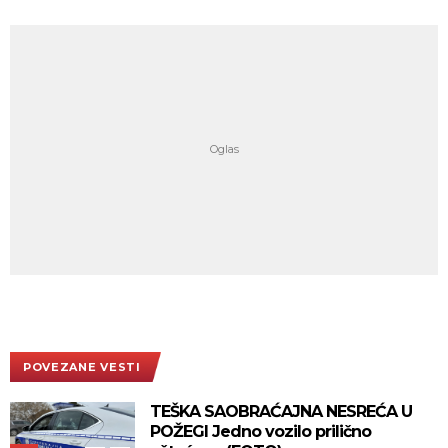
POVEZANE VESTI
TEŠKA SAOBRAĆAJNA NESREĆA U
POŽEGI Jedno vozilo prilično