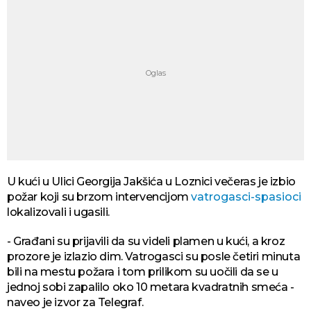
U kući u Ulici Georgija Jakšića u Loznici večeras je izbio
požar koji su brzom intervencijom
vatrogasci-spasioci
lokalizovali i ugasili.
- Građani su prijavili da su videli plamen u kući, a kroz
prozore je izlazio dim. Vatrogasci su posle četiri minuta
bili na mestu požara i tom prilikom su uočili da se u
jednoj sobi zapalilo oko 10 metara kvadratnih smeća -
naveo je izvor za Telegraf.