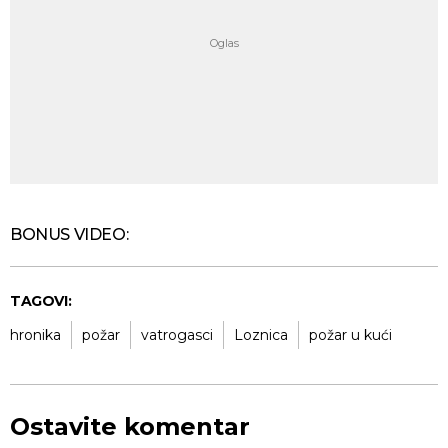
BONUS VIDEO:
TAGOVI:
hronika
požar
vatrogasci
Loznica
požar u kući
Ostavite komentar