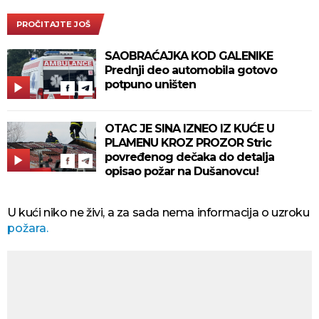
PROČITAJTE JOŠ
SAOBRAĆAJKA KOD GALENIKE
Prednji deo automobila gotovo
potpuno uništen
OTAC JE SINA IZNEO IZ KUĆE U
PLAMENU KROZ PROZOR Stric
povređenog dečaka do detalja
opisao požar na Dušanovcu!
U kući niko ne živi, a za sada nema informacija o uzroku
požara.