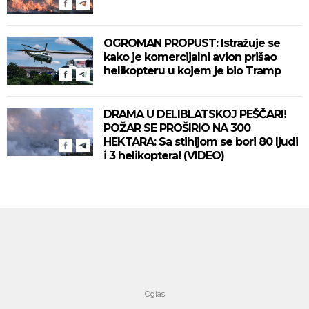
OGROMAN PROPUST: Istražuje se
kako je komercijalni avion prišao
helikopteru u kojem je bio Tramp
DRAMA U DELIBLATSKOJ PEŠČARI!
POŽAR SE PROŠIRIO NA 300
HEKTARA: Sa stihijom se bori 80 ljudi
i 3 helikoptera! (VIDEO)