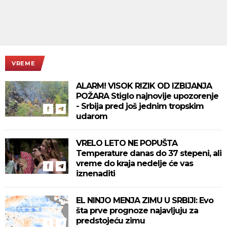
VREME
ALARM! VISOK RIZIK OD IZBIJANJA
POŽARA Stiglo najnovije upozorenje
- Srbija pred još jednim tropskim
udarom
VRELO LETO NE POPUŠTA
Temperature danas do 37 stepeni, ali
vreme do kraja nedelje će vas
iznenaditi
EL NINJO MENJA ZIMU U SRBIJI: Evo
šta prve prognoze najavljuju za
predstojeću zimu