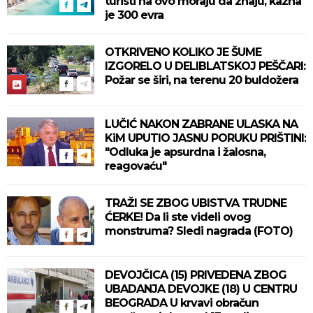
turisti na ovo moraju da znaju, kazna
je 300 evra
OTKRIVENO KOLIKO JE ŠUME
IZGORELO U DELIBLATSKOJ PEŠČARI:
Požar se širi, na terenu 20 buldožera
LUČIĆ NAKON ZABRANE ULASKA NA
KiM UPUTIO JASNU PORUKU PRIŠTINI:
"Odluka je apsurdna i žalosna,
reagovaću"
TRAŽI SE ZBOG UBISTVA TRUDNE
ĆERKE! Da li ste videli ovog
monstruma? Sledi nagrada (FOTO)
DEVOJČICA (15) PRIVEDENA ZBOG
UBADANJA DEVOJKE (18) U CENTRU
BEOGRADA U krvavi obračun