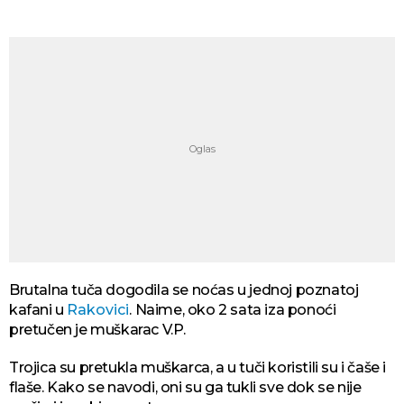
Brutalna tuča dogodila se noćas u jednoj poznatoj
kafani u
Rakovici
. Naime, oko 2 sata iza ponoći
pretučen je muškarac V.P.
Trojica su pretukla muškarca, a u tuči koristili su i čaše i
flaše. Kako se navodi, oni su ga tukli sve dok se nije