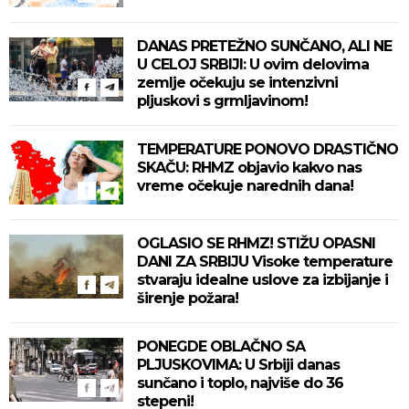
DANAS PRETEŽNO SUNČANO, ALI NE
U CELOJ SRBIJI: U ovim delovima
zemlje očekuju se intenzivni
pljuskovi s grmljavinom!
TEMPERATURE PONOVO DRASTIČNO
SKAČU: RHMZ objavio kakvo nas
vreme očekuje narednih dana!
OGLASIO SE RHMZ! STIŽU OPASNI
DANI ZA SRBIJU Visoke temperature
stvaraju idealne uslove za izbijanje i
širenje požara!
PONEGDE OBLAČNO SA
PLJUSKOVIMA: U Srbiji danas
sunčano i toplo, najviše do 36
stepeni!