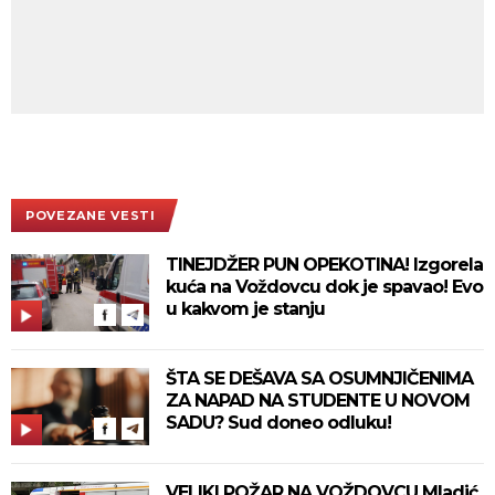
POVEZANE VESTI
TINEJDŽER PUN OPEKOTINA! Izgorela
kuća na Voždovcu dok je spavao! Evo
u kakvom je stanju
ŠTA SE DEŠAVA SA OSUMNJIČENIMA
ZA NAPAD NA STUDENTE U NOVOM
SADU? Sud doneo odluku!
VELIKI POŽAR NA VOŽDOVCU Mladić