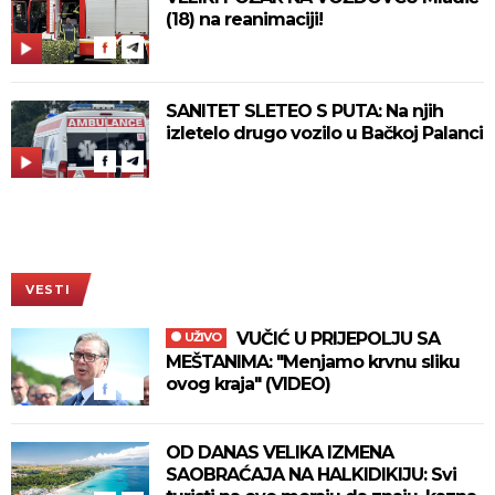
(18) na reanimaciji!
SANITET SLETEO S PUTA: Na njih
izletelo drugo vozilo u Bačkoj Palanci
VESTI
VUČIĆ U PRIJEPOLJU SA
UŽIVO
MEŠTANIMA: "Menjamo krvnu sliku
ovog kraja" (VIDEO)
OD DANAS VELIKA IZMENA
SAOBRAĆAJA NA HALKIDIKIJU: Svi