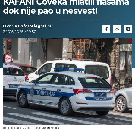
KAFANI Čoveka mlatili flašama
dok nije pao u nesvest!
Izvor: K1info/telegraf.rs
24/05/2025 > 10:57
policijska kola u Srbiji - Foto: Shutterstock