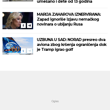
umešano i dete od 13 godina
MARIJA ZAHAROVA IZNERVIRANA:
Zapad ignoriše izjavu nemačkog
novinara o ubijanju Rusa
UZBUNA U SAD: NORAD presreo dva
aviona zbog kršenja ograničenja dok
je Tramp igrao golf