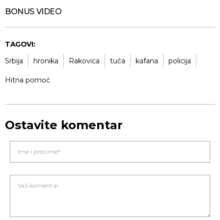
BONUS VIDEO
TAGOVI:
Srbija
hronika
Rakovica
tuča
kafana
policija
Hitna pomoć
Ostavite komentar