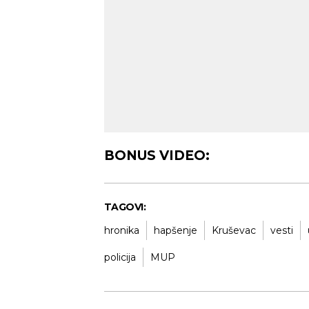
BONUS VIDEO:
TAGOVI:
hronika
hapšenje
Kruševac
vesti
policija
MUP