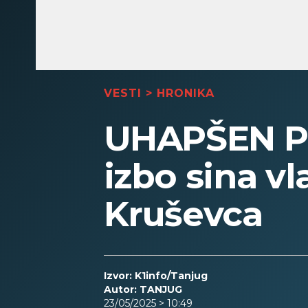
VESTI
>
HRONIKA
UHAPŠEN P
izbo sina v
Kruševca
Izvor: K1info/Tanjug
Autor: TANJUG
23/05/2025 > 10:49