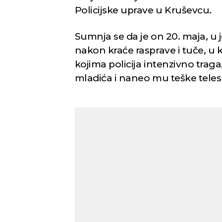
Policijske uprave u Kruševcu.
Sumnja se da je on 20. maja, u
nakon kraće rasprave i tuče, u 
kojima policija intenzivno tr
mladića i naneo mu teške tele