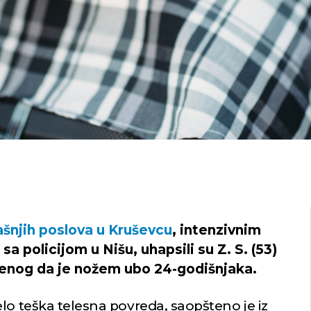
ašnjih poslova u Kruševcu
, intenzivnim
a policijom u Nišu, uhapsili su Z. S. (53)
čenog da je nožem ubo 24-godišnjaka.
lo teška telesna povreda, saopšteno je iz