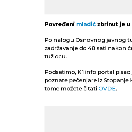
Povređeni
mladić
zbrinut je u
Po nalogu Osnovnog javnog tuži
zadržavanje do 48 sati nakon č
tužiocu.
Podsetimo, K1 info portal pisao 
poznate pečenjare iz Stopanje 
tome možete čitati
OVDE
.