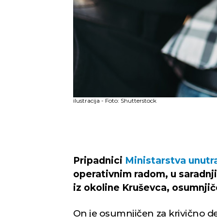
ilustracija - Foto: Shutterstock
Pripadnici
Ministarstva unutr
operativnim radom, u saradnji s
iz okoline Kruševca, osumnji
On je osumnjičen za krivično de