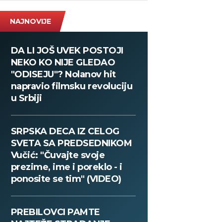
NAJNOVIJE
DA LI JOŠ UVEK POSTOJI
NEKO KO NIJE GLEDAO
"ODISEJU"? Nolanov hit
napravio filmsku revoluciju
u Srbiji
SRPSKA DECA IZ CELOG
SVETA SA PREDSEDNIKOM
Vučić: "Čuvajte svoje
prezime, ime i poreklo - i
ponosite se tim" (VIDEO)
PREBILOVCI PAMTE