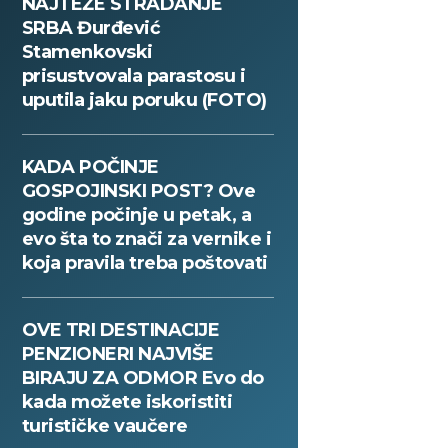
NAJTEŽE STRADANJE
SRBA Đurđević
Stamenkovski
prisustvovala parastosu i
uputila jaku poruku (FOTO)
KADA POČINJE
GOSPOJINSKI POST? Ove
godine počinje u petak, a
evo šta to znači za vernike i
koja pravila treba poštovati
OVE TRI DESTINACIJE
PENZIONERI NAJVIŠE
BIRAJU ZA ODMOR Evo do
kada možete iskoristiti
turističke vaučere