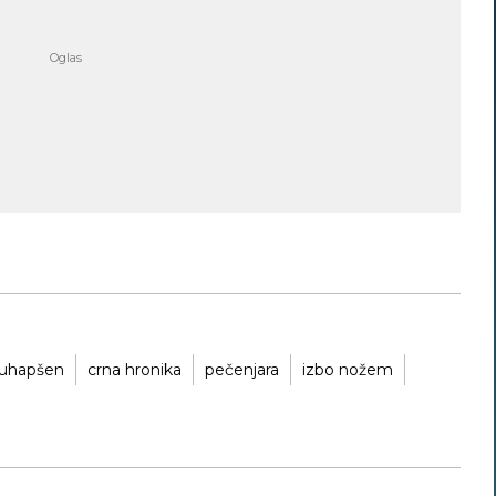
uhapšen
crna hronika
pečenjara
izbo nožem