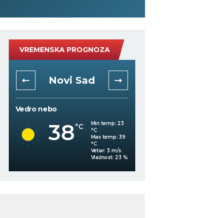
VREMENSKA PROGNOZA
Novi Sad
Niš
Vedro nebo
Vedro nebo
38
36
Min temp:
23
°C
°C
°C
Max temp:
39
°C
Vetar:
3
m/s
%
Vlažnost:
23
%