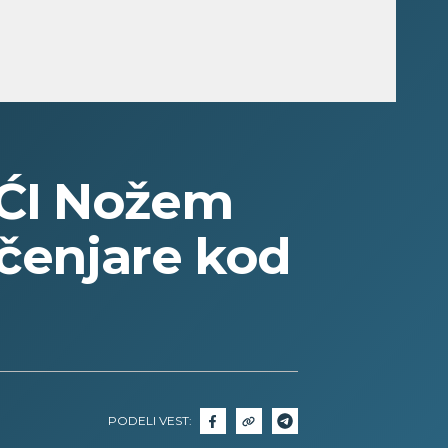
ĆI Nožem
ečenjare kod
PODELI VEST: