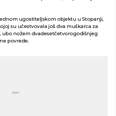
 jednom ugostiteljskom objektu u Stopanji,
kojoj su učestvovala još dva muškarca za
aga, ubo nožem dvadesetčetvorogodišnjeg
sne povrede.