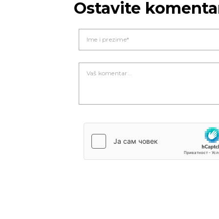
Ostavite komenta
Novi Sad
Vedro nebo
Vedr
38
Min temp:
23
°C
°C
Max temp:
39
°C
Vetar:
3
m/s
Vlažnost:
23
%