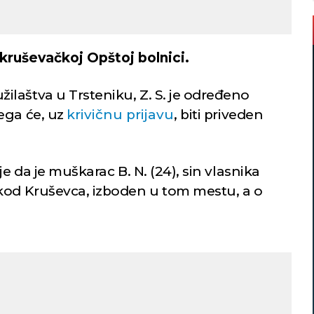
 kruševačkoj Opštoj bolnici.
laštva u Trsteniku, Z. S. je određeno
ega će, uz
krivičnu prijavu
, biti priveden
je da je muškarac B. N. (24), sin vlasnika
kod Kruševca, izboden u tom mestu, a o