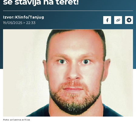
se stavlja na teret!
Izvor: K1info/Tanjug
19/05/2025 > 22:33
Foto: privatna arhiva