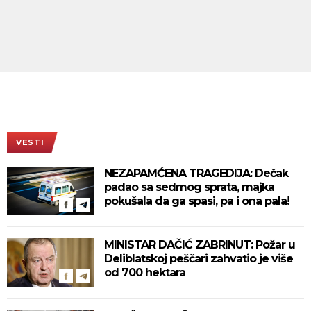
VESTI
NEZAPAMĆENA TRAGEDIJA: Dečak
padao sa sedmog sprata, majka
pokušala da ga spasi, pa i ona pala!
MINISTAR DAČIĆ ZABRINUT: Požar u
Deliblatskoj peščari zahvatio je više
od 700 hektara