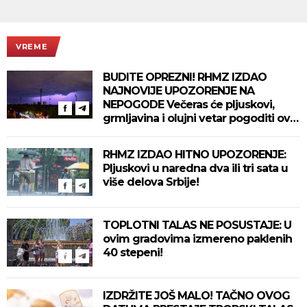
VREME
BUDITE OPREZNI! RHMZ IZDAO
NAJNOVIJE UPOZORENJE NA
NEPOGODE Večeras će pljuskovi,
grmljavina i olujni vetar pogoditi ove
delove zemlje!
RHMZ IZDAO HITNO UPOZORENJE:
Pljuskovi u naredna dva ili tri sata u
više delova Srbije!
TOPLOTNI TALAS NE POSUSTAJE: U
ovim gradovima izmereno paklenih
40 stepeni!
IZDRŽITE JOŠ MALO! TAČNO OVOG