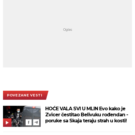
POVEZANE VESTI
HOĆE VALA SVI U MLIN Evo kako je
Zvicer čestitao Belivuku rođendan -
poruke sa Skaja teraju strah u kosti!