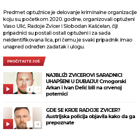
Predmet optužnice je delovanje kriminalne organizacije
koju su, početkom 2020. godine, organizovali optuženi
Vaso Ulić, Radoje Zvicer i Slobodan Kašćelan, čiji
pripadnici su postali ostali optuženi i za sada
neidentifikovana lica, pri čemu je svaki pripadnik imao
unapred određen zadatak i ulogu.
PROČITAJTE JOŠ
NAJBLIŽI ZVICEROVI SARADNICI
UHAPŠENI U DUBAIJU! Crnogorski
Arkan i Ivan Delić bili na crvenoj
poternici
GDE SE KRIJE RADOJE ZVICER?
Austrijska policija objavila kako da ga
prepoznate