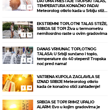
DATUMA PRESTAJE TROPSKI TALAS,
TEMPERATURA KONAČNO PADA!
Meteorolog otkrio kada u Srbiju stiže
zahlađenje!
EKSTREMNI TOPLOTNI TALAS STEŽE,
SRBIJA SE TOPI Živa u termometru
nemilosrdno raste u ovim gradovima
DANAS VRHUNAC TOPLOTNOG
TALASA: U Srbiji sunčano i toplo,
temperature do 40 stepeni! Tropska
noć pred nama!
VATRENA KUPOLA ZAGLAVILA SE
IZNAD SRBIJE Meteorolog otkrio
kada će konačno stići zahlađenje!
SRBIJA SE TOPI! RHMZ UPALIO
ALARM: Evo u kojim gradovima je