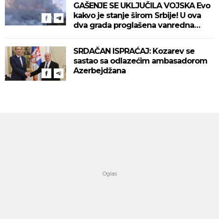
GAŠENJE SE UKLJUČILA VOJSKA Evo
kakvo je stanje širom Srbije! U ova
dva grada proglašena vanredna
situacija! (VIDEO)
SRDAČAN ISPRAĆAJ: Kozarev se
sastao sa odlazećim ambasadorom
Azerbejdžana