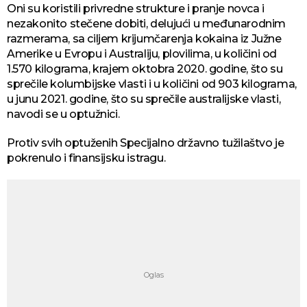
Oni su koristili privredne strukture i pranje novca i
nezakonito stečene dobiti, delujući u međunarodnim
razmerama, sa ciljem krijumčarenja kokaina iz Južne
Amerike u Evropu i Australiju, plovilima, u količini od
1.570 kilograma, krajem oktobra 2020. godine, što su
sprečile kolumbijske vlasti i u količini od 903 kilograma,
u junu 2021. godine, što su sprečile australijske vlasti,
navodi se u optužnici.
Protiv svih optuženih Specijalno državno tužilaštvo je
pokrenulo i finansijsku istragu.