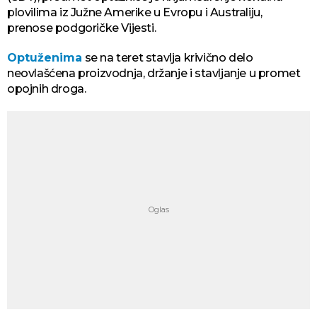
plovilima iz Južne Amerike u Evropu i Australiju,
prenose podgoričke Vijesti.
Optuženima
se na teret stavlja krivično delo
neovlašćena proizvodnja, držanje i stavljanje u promet
opojnih droga.