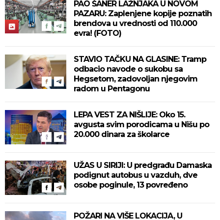
PAO ŠANER LAŽNJAKA U NOVOM
PAZARU: Zaplenjene kopije poznatih
brendova u vrednosti od 110.000
evra! (FOTO)
STAVIO TAČKU NA GLASINE: Tramp
odbacio navode o sukobu sa
Hegsetom, zadovoljan njegovim
radom u Pentagonu
LEPA VEST ZA NIŠLIJE: Oko 15.
avgusta svim porodicama u Nišu po
20.000 dinara za školarce
UŽAS U SIRIJI: U predgrađu Damaska
podignut autobus u vazduh, dve
osobe poginule, 13 povređeno
POŽARI NA VIŠE LOKACIJA, U