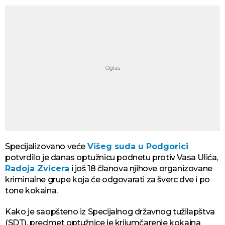
Specijalizovano veće
Višeg suda u Podgorici
potvrdilo je danas optužnicu podnetu protiv Vasa Ulića,
Radoja Zvicera
i još 18 članova njihove organizovane
kriminalne grupe koja će odgovarati za šverc dve i po
tone kokaina.
Kako je saopšteno iz Specijalnog državnog tužilapštva
(SDT), predmet optužnice je krijumčarenje kokaina