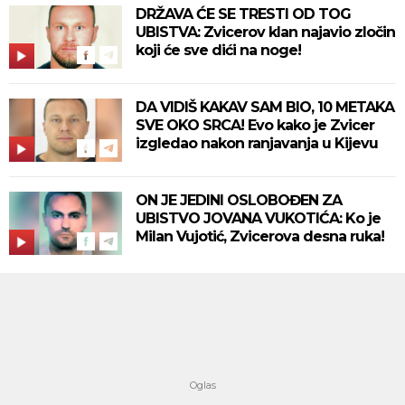
DRŽAVA ĆE SE TRESTI OD TOG
UBISTVA: Zvicerov klan najavio zločin
koji će sve dići na noge!
DA VIDIŠ KAKAV SAM BIO, 10 METAKA
SVE OKO SRCA! Evo kako je Zvicer
izgledao nakon ranjavanja u Kijevu
ON JE JEDINI OSLOBOĐEN ZA
UBISTVO JOVANA VUKOTIĆA: Ko je
Milan Vujotić, Zvicerova desna ruka!