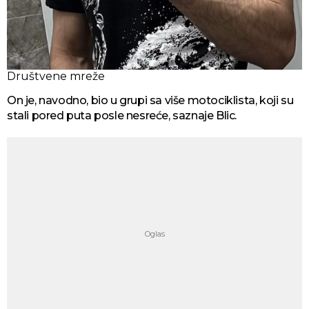
Društvene mreže
On je, navodno, bio u grupi sa više motociklista, koji su
stali pored puta posle nesreće, saznaje Blic.