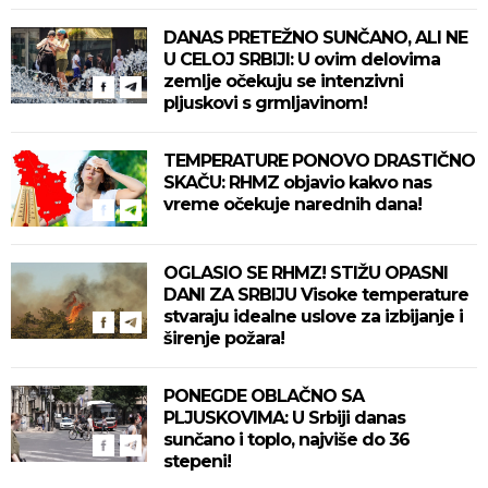
DANAS PRETEŽNO SUNČANO, ALI NE
U CELOJ SRBIJI: U ovim delovima
zemlje očekuju se intenzivni
pljuskovi s grmljavinom!
TEMPERATURE PONOVO DRASTIČNO
SKAČU: RHMZ objavio kakvo nas
vreme očekuje narednih dana!
OGLASIO SE RHMZ! STIŽU OPASNI
DANI ZA SRBIJU Visoke temperature
stvaraju idealne uslove za izbijanje i
širenje požara!
PONEGDE OBLAČNO SA
PLJUSKOVIMA: U Srbiji danas
sunčano i toplo, najviše do 36
stepeni!