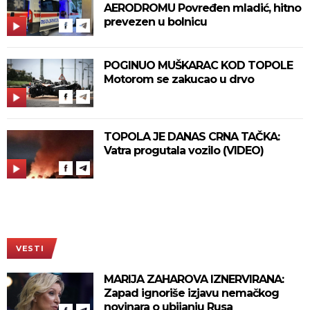
AERODROMU Povređen mladić, hitno
prevezen u bolnicu
POGINUO MUŠKARAC KOD TOPOLE
Motorom se zakucao u drvo
TOPOLA JE DANAS CRNA TAČKA:
Vatra progutala vozilo (VIDEO)
VESTI
MARIJA ZAHAROVA IZNERVIRANA:
Zapad ignoriše izjavu nemačkog
novinara o ubijanju Rusa