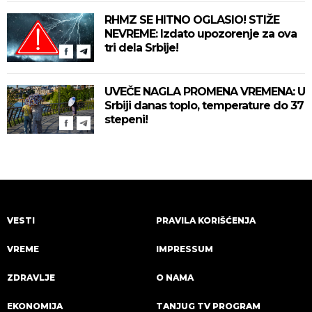
RHMZ SE HITNO OGLASIO! STIŽE
NEVREME: Izdato upozorenje za ova
tri dela Srbije!
UVEČE NAGLA PROMENA VREMENA: U
Srbiji danas toplo, temperature do 37
stepeni!
VESTI
PRAVILA KORIŠĆENJA
VREME
IMPRESSUM
ZDRAVLJE
O NAMA
EKONOMIJA
TANJUG TV PROGRAM