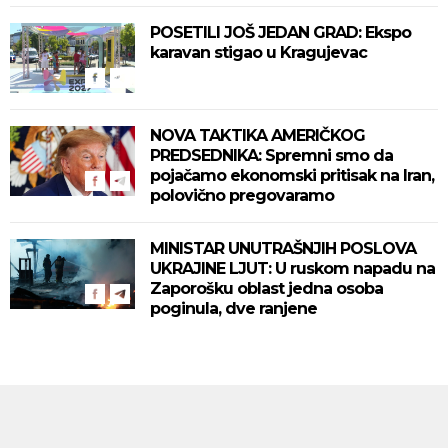
POSETILI JOŠ JEDAN GRAD: Ekspo
karavan stigao u Kragujevac
NOVA TAKTIKA AMERIČKOG
PREDSEDNIKA: Spremni smo da
pojačamo ekonomski pritisak na Iran,
polovično pregovaramo
MINISTAR UNUTRAŠNJIH POSLOVA
UKRAJINE LJUT: U ruskom napadu na
Zaporošku oblast jedna osoba
poginula, dve ranjene