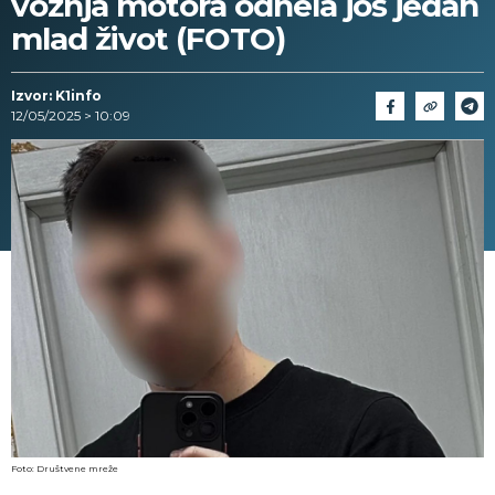
vožnja motora odnela još jedan
mlad život (FOTO)
Izvor: K1info
12/05/2025 > 10:09
Foto: Društvene mreže