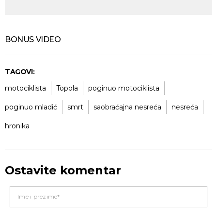
BONUS VIDEO
TAGOVI:
motociklista
Topola
poginuo motociklista
poginuo mladić
smrt
saobraćajna nesreća
nesreća
hronika
Ostavite komentar