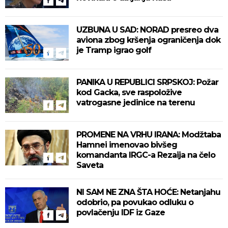
UZBUNA U SAD: NORAD presreo dva
aviona zbog kršenja ograničenja dok
je Tramp igrao golf
PANIKA U REPUBLICI SRPSKOJ: Požar
kod Gacka, sve raspoložive
vatrogasne jedinice na terenu
PROMENE NA VRHU IRANA: Modžtaba
Hamnei imenovao bivšeg
komandanta IRGC-a Rezaija na čelo
Saveta
NI SAM NE ZNA ŠTA HOĆE: Netanjahu
odobrio, pa povukao odluku o
povlačenju IDF iz Gaze