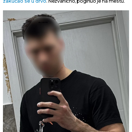
zakucao se u drvo
. Nezvanično, poginuo je na mestu.