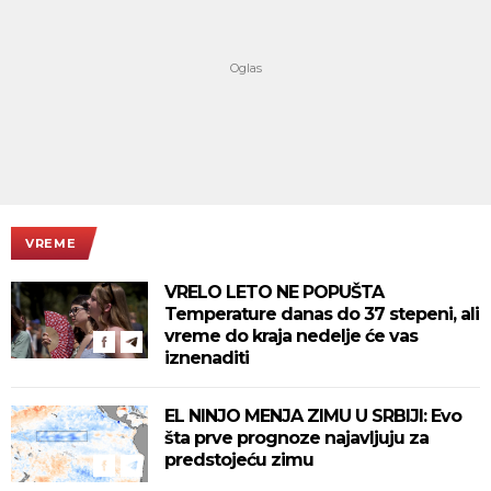
VREME
VRELO LETO NE POPUŠTA
Temperature danas do 37 stepeni, ali
vreme do kraja nedelje će vas
iznenaditi
EL NINJO MENJA ZIMU U SRBIJI: Evo
šta prve prognoze najavljuju za
predstojeću zimu