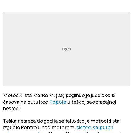
Motociklista Marko M. (23) poginuo je juče oko 15
časova na putu kod
Topole
u teškoj saobraćajnoj
nesreći.
Teška nesreća dogodila se tako što je motociklista
izgubio kontrolu nad motorom,
sleteo sa puta i