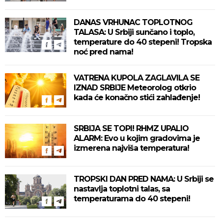
DANAS VRHUNAC TOPLOTNOG
TALASA: U Srbiji sunčano i toplo,
temperature do 40 stepeni! Tropska
noć pred nama!
VATRENA KUPOLA ZAGLAVILA SE
IZNAD SRBIJE Meteorolog otkrio
kada će konačno stići zahlađenje!
SRBIJA SE TOPI! RHMZ UPALIO
ALARM: Evo u kojim gradovima je
izmerena najviša temperatura!
TROPSKI DAN PRED NAMA: U Srbiji se
nastavlja toplotni talas, sa
temperaturama do 40 stepeni!