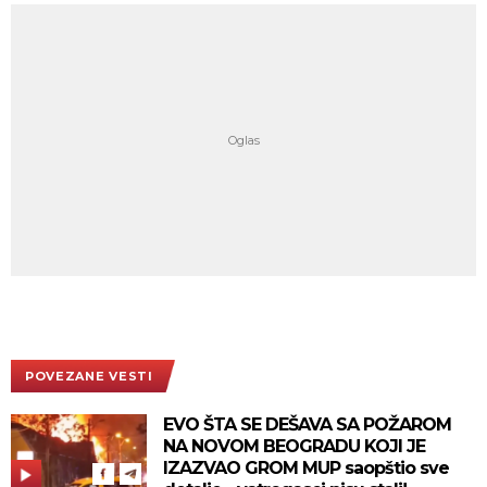
POVEZANE VESTI
EVO ŠTA SE DEŠAVA SA POŽAROM
NA NOVOM BEOGRADU KOJI JE
IZAZVAO GROM MUP saopštio sve