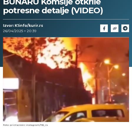
BUNARU Komšije otkrile
potresne detalje (VIDEO)
Izvor: K1info/kurir.rs
26/04/2025 > 20:39
Foto: printscreen instagram/192_rs