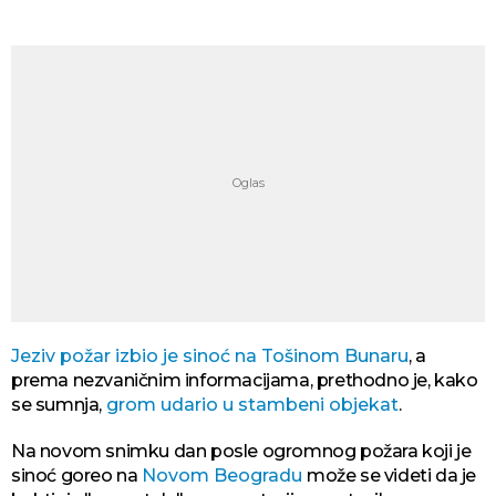
Jeziv požar izbio je sinoć na Tošinom Bunaru
, a
prema nezvaničnim informacijama, prethodno je, kako
se sumnja,
grom udario u stambeni objekat
.
Na novom snimku dan posle ogromnog požara koji je
sinoć goreo na
Novom Beogradu
može se videti da je