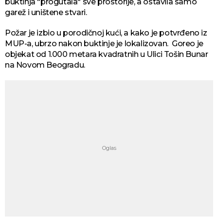
buktinja "progutala" sve prostorije, a ostavila samo
garež i uništene stvari.
Požar je izbio u porodičnoj kući, a kako je potvrđeno iz
MUP-a, ubrzo nakon buktinje je lokalizovan. Goreo je
objekat od 1.000 metara kvadratnih u Ulici Tošin Bunar
na Novom Beogradu.