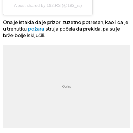
A post shared by 192.RS (@192_rs)
Ona je istakla da je prizor izuzetno potresan, kao i da je
u trenutku
požara
struja počela da prekida, pa su je
brže-bolje isključili.