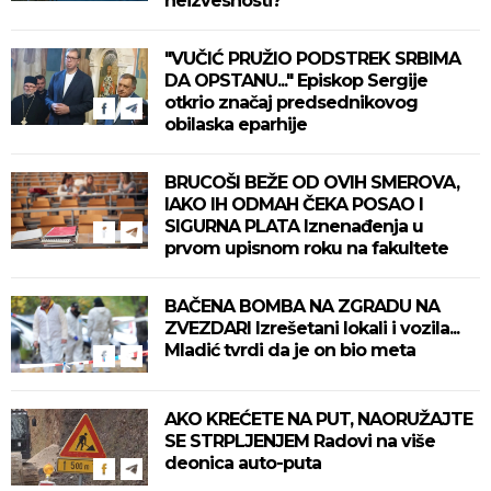
neizvesnosti?
"VUČIĆ PRUŽIO PODSTREK SRBIMA
DA OPSTANU..." Episkop Sergije
otkrio značaj predsednikovog
obilaska eparhije
BRUCOŠI BEŽE OD OVIH SMEROVA,
IAKO IH ODMAH ČEKA POSAO I
SIGURNA PLATA Iznenađenja u
prvom upisnom roku na fakultete
BAČENA BOMBA NA ZGRADU NA
ZVEZDARI Izrešetani lokali i vozila...
Mladić tvrdi da je on bio meta
AKO KREĆETE NA PUT, NAORUŽAJTE
SE STRPLJENJEM Radovi na više
deonica auto-puta