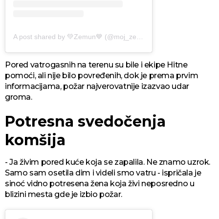
A post shared by 💚Zemun💙 (@moj_zemun)
Pored vatrogasnih na terenu su bile i ekipe Hitne
pomoći, ali nije bilo povređenih, dok je prema prvim
informacijama, požar najverovatnije izazvao udar
groma.
Potresna svedočenja
komšija
- Ja živim pored kuće koja se zapalila. Ne znamo uzrok.
Samo sam osetila dim i videli smo vatru - ispričala je
sinoć vidno potresena žena koja živi neposredno u
blizini mesta gde je izbio požar.