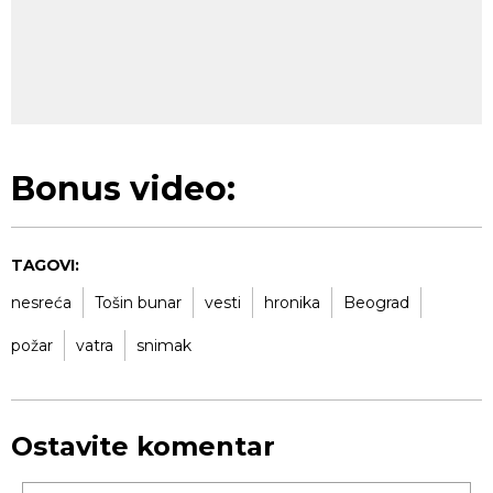
Bonus video:
TAGOVI:
nesreća
Tošin bunar
vesti
hronika
Beograd
požar
vatra
snimak
Ostavite komentar