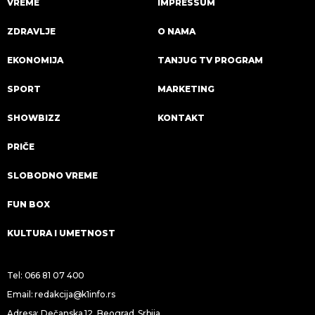
VREME
IMPRESSUM
ZDRAVLJE
O NAMA
EKONOMIJA
TANJUG TV PROGRAM
SPORT
MARKETING
SHOWBIZZ
KONTAKT
PRIČE
SLOBODNO VREME
FUN BOX
KULTURA I UMETNOST
Tel:
066 81 07 400
Email:
redakcija@k1info.rs
Adresa: Dečanska 12, Beograd, Srbija