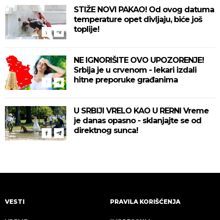
STIŽE NOVI PAKAO! Od ovog datuma
temperature opet divljaju, biće još
toplije!
NE IGNORIŠITE OVO UPOZORENJE!
Srbija je u crvenom - lekari izdali
hitne preporuke građanima
U SRBIJI VRELO KAO U RERNI Vreme
je danas opasno - sklanjajte se od
direktnog sunca!
VESTI
PRAVILA KORIŠĆENJA