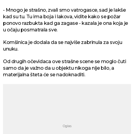
- Mnogo je strašno, zvali smo vatrogasce, sad je lakše
kad su tu. Tu ima boja i lakova, vidite kako se požar
ponovo razbukta kad ga zagase - kazala je ona koja je
u očaju posmatrala sve.
Komšinica je dodala da se najviše zabrinula za svoju
unuku.
Od drugih očevidaca ove strašne scene se moglo čuti
samo da je važno da u objektu nikoga nije bilo, a
materijalna šteta će se nadoknaditi.