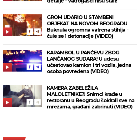
detalje - vatrogasci nisu stali!
GROM UDARIO U STAMBENI
OBJEKAT NA NOVOM BEOGRADU
Buknula ogromna vatrena stihija -
čule se i detonacije (VIDEO)
KARAMBOL U PANČEVU ZBOG
LANČANOG SUDARA! U udesu
učestovao kamion i tri vozila, jedna
osoba povređena (VIDEO)
KAMERA ZABELEŽILA
MALOLETNIKE?! Snimci krađe u
restoranu u Beogradu šokirali sve na
mrežama, građani zabrinuti (VIDEO)