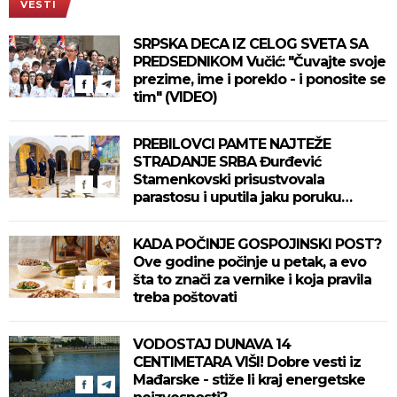
VESTI
SRPSKA DECA IZ CELOG SVETA SA
PREDSEDNIKOM Vučić: "Čuvajte svoje
prezime, ime i poreklo - i ponosite se
tim" (VIDEO)
PREBILOVCI PAMTE NAJTEŽE
STRADANJE SRBA Đurđević
Stamenkovski prisustvovala
parastosu i uputila jaku poruku
(FOTO)
KADA POČINJE GOSPOJINSKI POST?
Ove godine počinje u petak, a evo
šta to znači za vernike i koja pravila
treba poštovati
VODOSTAJ DUNAVA 14
CENTIMETARA VIŠI! Dobre vesti iz
Mađarske - stiže li kraj energetske