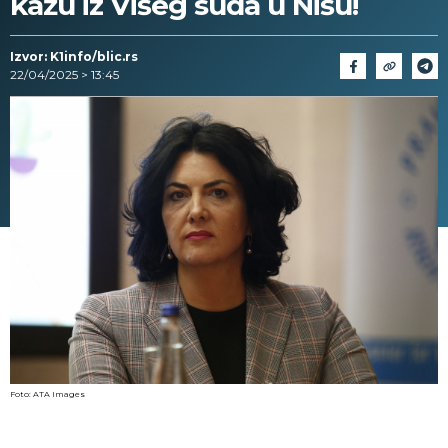
kažu iz Višeg suda u Nišu!
Izvor: K1info/blic.rs
22/04/2025 > 13:45
Foto: ATA Images