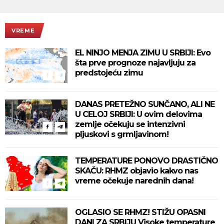
VREME
EL NINJO MENJA ZIMU U SRBIJI: Evo
šta prve prognoze najavljuju za
predstojeću zimu
DANAS PRETEŽNO SUNČANO, ALI NE
U CELOJ SRBIJI: U ovim delovima
zemlje očekuju se intenzivni
pljuskovi s grmljavinom!
TEMPERATURE PONOVO DRASTIČNO
SKAČU: RHMZ objavio kakvo nas
vreme očekuje narednih dana!
OGLASIO SE RHMZ! STIŽU OPASNI
DANI ZA SRBIJU Visoke temperature