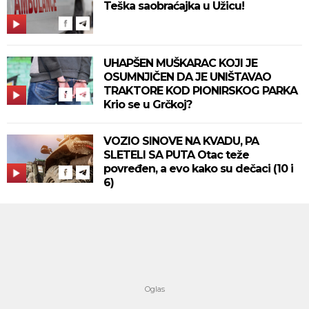
Teška saobraćajka u Užicu!
UHAPŠEN MUŠKARAC KOJI JE
OSUMNJIČEN DA JE UNIŠTAVAO
TRAKTORE KOD PIONIRSKOG PARKA
Krio se u Grčkoj?
VOZIO SINOVE NA KVADU, PA
SLETELI SA PUTA Otac teže
povređen, a evo kako su dečaci (10 i
6)