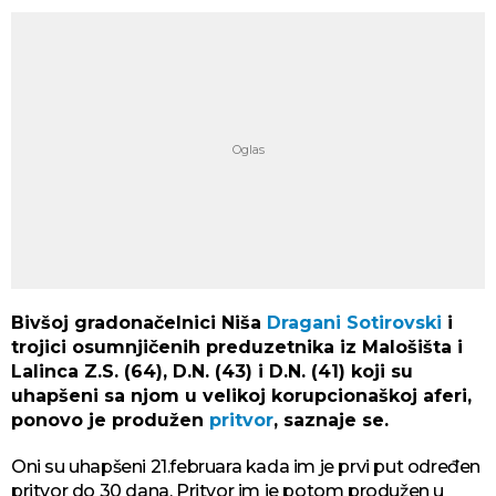
Bivšoj gradonačelnici Niša
Dragani Sotirovski
i
trojici osumnjičenih preduzetnika iz Malošišta i
Lalinca Z.S. (64), D.N. (43) i D.N. (41) koji su
uhapšeni sa njom u velikoj korupcionaškoj aferi,
ponovo je produžen
pritvor
, saznaje se.
Oni su uhapšeni 21.februara kada im je prvi put određen
pritvor do 30 dana. Pritvor im je potom produžen u