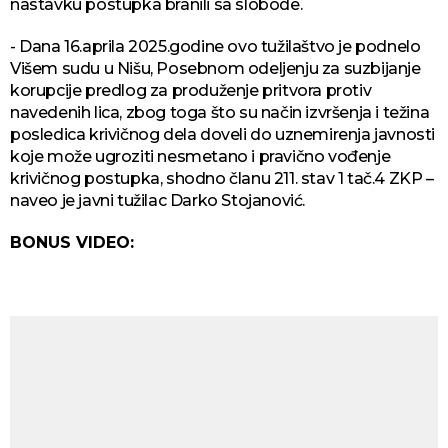
nastavku postupka branili sa slobode.
- Dana 16.aprila 2025.godine ovo tužilaštvo je podnelo
Višem sudu u Nišu, Posebnom odeljenju za suzbijanje
korupcije predlog za produženje pritvora protiv
navedenih lica, zbog toga što su način izvršenja i težina
posledica krivičnog dela doveli do uznemirenja javnosti
koje može ugroziti nesmetano i pravično vođenje
krivičnog postupka, shodno članu 211. stav 1 tač.4 ZKP –
naveo je javni tužilac Darko Stojanović.
BONUS VIDEO: