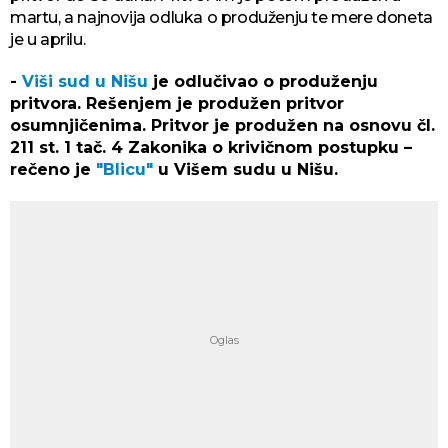
martu, a najnovija odluka o produženju te mere doneta
je u aprilu.
-
Viši sud u Nišu
je odlučivao o produženju
pritvora. Rešenjem je produžen pritvor
osumnjičenima. Pritvor je produžen na osnovu čl.
211 st. 1 tač. 4 Zakonika o krivičnom postupku –
rečeno je
"Blicu"
u Višem sudu u Nišu.