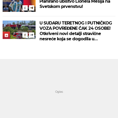
Planirano ubistvo Lionela Mesija na
Svetskom prvenstvu!
U SUDARU TERETNOG I PUTNIČKOG
VOZA POVREĐENE ČAK 24 OSOBE!
Otkriveni novi detalji stravične
nesreće koja se dogodila u
Bjelovaru! (FOTO)