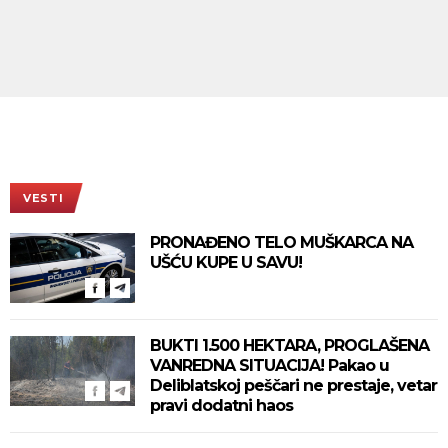
VESTI
PRONAĐENO TELO MUŠKARCA NA
UŠĆU KUPE U SAVU!
BUKTI 1.500 HEKTARA, PROGLAŠENA
VANREDNA SITUACIJA! Pakao u
Deliblatskoj peščari ne prestaje, vetar
pravi dodatni haos