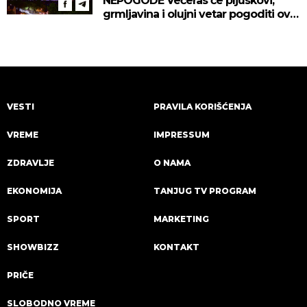
NEPOGODE Večeras će pljuskovi,
grmljavina i olujni vetar pogoditi ove
delove zemlje!
VESTI
PRAVILA KORIŠĆENJA
VREME
IMPRESSUM
ZDRAVLJE
O NAMA
EKONOMIJA
TANJUG TV PROGRAM
SPORT
MARKETING
SHOWBIZZ
KONTAKT
PRIČE
SLOBODNO VREME