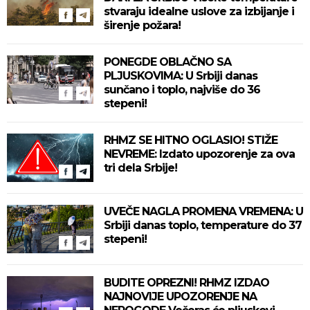
stvaraju idealne uslove za izbijanje i
širenje požara!
PONEGDE OBLAČNO SA
PLJUSKOVIMA: U Srbiji danas
sunčano i toplo, najviše do 36
stepeni!
RHMZ SE HITNO OGLASIO! STIŽE
NEVREME: Izdato upozorenje za ova
tri dela Srbije!
UVEČE NAGLA PROMENA VREMENA: U
Srbiji danas toplo, temperature do 37
stepeni!
BUDITE OPREZNI! RHMZ IZDAO
NAJNOVIJE UPOZORENJE NA