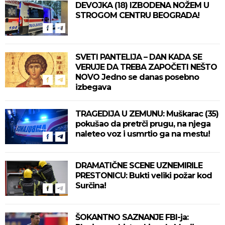
DEVOJKA (18) IZBODENA NOŽEM U
STROGOM CENTRU BEOGRADA!
SVETI PANTELIJA – DAN KADA SE
VERUJE DA TREBA ZAPOČETI NEŠTO
NOVO Jedno se danas posebno
izbegava
TRAGEDIJA U ZEMUNU: Muškarac (35)
pokušao da pretrči prugu, na njega
naleteo voz i usmrtio ga na mestu!
DRAMATIČNE SCENE UZNEMIRILE
PRESTONICU: Bukti veliki požar kod
Surčina!
ŠOKANTNO SAZNANJE FBI-ja: