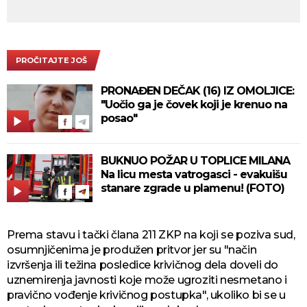
PROČITAJTE JOŠ
PRONAĐEN DEČAK (16) IZ OMOLJICE:
"Uočio ga je čovek koji je krenuo na
posao"
BUKNUO POŽAR U TOPLICE MILANA
Na licu mesta vatrogasci - evakuišu
stanare zgrade u plamenu! (FOTO)
Prema stavu i tački člana 211 ZKP na koji se poziva sud,
osumnjičenima je produžen pritvor jer su "način
izvršenja ili težina posledice krivičnog dela doveli do
uznemirenja javnosti koje može ugroziti nesmetano i
pravično vođenje krivičnog postupka", ukoliko bi se u