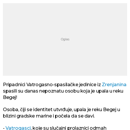
Pripadnici Vatrogasno-spasilačke jedinice iz
Zrenjanina
spasili su danas nepoznatu osobu koja je upala u reku
Begej!
Osoba, čiji se identitet utvrđuje, upala je reku Begej u
blizini gradske marine i počela da se davi.
-
Vatrogasci
, koje su slučajni prolaznici odmah