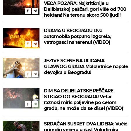
VEĆA POŽARA: Najkritičnije u
Deliblatskoj peščari, gori više od 700
hektara! Na terenu skoro 500 ljudi!
DRAMA U BEOGRADU Dva
automobila potpuno izgorela,
vatrogasci na terenu! (VIDEO)
JEZIVE SCENE NA ULICAMA
GLAVNOG GRADA Maloletnice napale
devojku u Beogradu!
DIM SA DELIBLATSKE PEŠČARE
STIGAO DO BEOGRADA! Vetar
raznosi miris paljevine po celom
gradu, ne može da se diše! (VIDEO)
SRDAČAN SUSRET DVA LIDERA: Vučić
priredio večeru u čast Volodimira