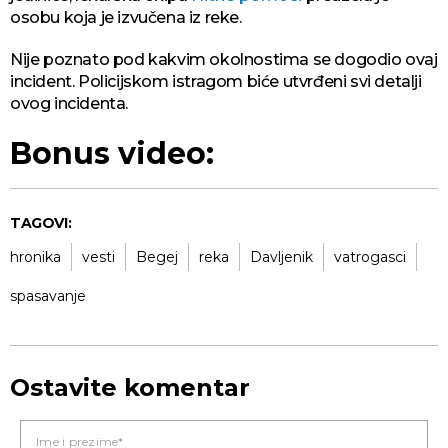
osobu koja je izvučena iz reke.
Nije poznato pod kakvim okolnostima se dogodio ovaj
incident. Policijskom istragom biće utvrđeni svi detalji
ovog incidenta.
Bonus video:
TAGOVI:
hronika
vesti
Begej
reka
Davljenik
vatrogasci
spasavanje
Ostavite komentar