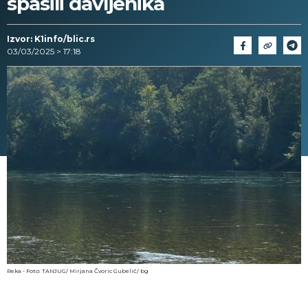
spasili davljenika
Izvor: K1info/blic.rs
03/03/2025 > 17:18
Reka - Foto: TANJUG/ Mirjana Čvoric Gubelić/ bg