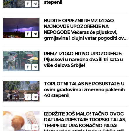
stepeni!
BUDITE OPREZNI! RHMZ IZDAO
NAJNOVIJE UPOZORENJE NA
NEPOGODE Večeras će pljuskovi,
grmljavina i olujni vetar pogoditi ove
delove zemlje!
RHMZ IZDAO HITNO UPOZORENJE:
Pljuskovi u naredna dva ili tri sata u
više delova Srbije!
TOPLOTNI TALAS NE POSUSTAJE: U
ovim gradovima izmereno paklenih
40 stepeni!
IZDRŽITE JOŠ MALO! TAČNO OVOG
DATUMA PRESTAJE TROPSKI TALAS,
TEMPERATURA KONAČNO PADA!