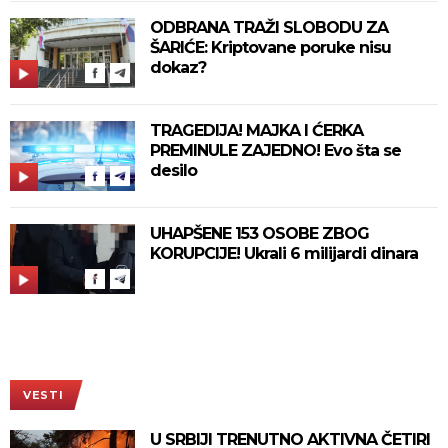
ODBRANA TRAŽI SLOBODU ZA
ŠARIĆE: Kriptovane poruke nisu
dokaz?
TRAGEDIJA! MAJKA I ĆERKA
PREMINULE ZAJEDNO! Evo šta se
desilo
UHAPŠENE 153 OSOBE ZBOG
KORUPCIJE! Ukrali 6 milijardi dinara
VESTI
U SRBIJI TRENUTNO AKTIVNA ČETIRI