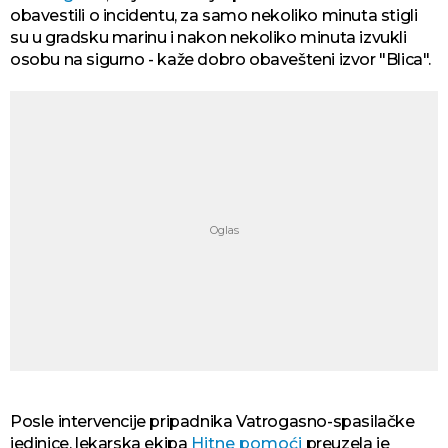
obavestili o incidentu, za samo nekoliko minuta stigli
su u gradsku marinu i nakon nekoliko minuta izvukli
osobu na sigurno - kaže dobro obavešteni izvor "Blica".
Posle intervencije pripadnika Vatrogasno-spasilačke
jedinice, lekarska ekipa
Hitne pomoći
preuzela je