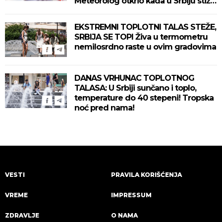
Meteorolog otkrio kada u Srbiju stiže
zahlađenje!
EKSTREMNI TOPLOTNI TALAS STEŽE,
SRBIJA SE TOPI Živa u termometru
nemilosrdno raste u ovim gradovima
DANAS VRHUNAC TOPLOTNOG
TALASA: U Srbiji sunčano i toplo,
temperature do 40 stepeni! Tropska
noć pred nama!
VESTI
PRAVILA KORIŠĆENJA
VREME
IMPRESSUM
ZDRAVLJE
O NAMA