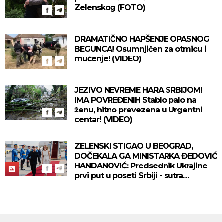
Zelenskog (FOTO)
DRAMATIČNO HAPŠENJE OPASNOG
BEGUNCA! Osumnjičen za otmicu i
mučenje! (VIDEO)
JEZIVO NEVREME HARA SRBIJOM!
IMA POVREĐENIH Stablo palo na
ženu, hitno prevezena u Urgentni
centar! (VIDEO)
ZELENSKI STIGAO U BEOGRAD,
DOČEKALA GA MINISTARKA ĐEDOVIĆ
HANDANOVIĆ: Predsednik Ukrajine
prvi put u poseti Srbiji - sutra
sastanak sa Vučićem! (FOTO/VIDEO)