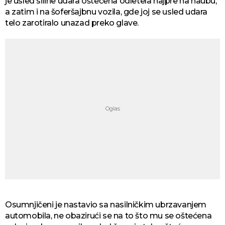
je usled siline udara oštećena odletela najpre na haubu,
a zatim i na šoferšajbnu vozila, gde joj se usled udara
telo zarotiralo unazad preko glave.
Osumnjičeni je nastavio sa nasilničkim ubrzavanjem
automobila, ne obazirući se na to što mu se oštećena