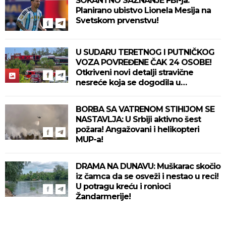
ŠOKANTNO SAZNANJE FBI-ja:
Planirano ubistvo Lionela Mesija na
Svetskom prvenstvu!
U SUDARU TERETNOG I PUTNIČKOG
VOZA POVREĐENE ČAK 24 OSOBE!
Otkriveni novi detalji stravične
nesreće koja se dogodila u
Bjelovaru! (FOTO)
BORBA SA VATRENOM STIHIJOM SE
NASTAVLJA: U Srbiji aktivno šest
požara! Angažovani i helikopteri
MUP-a!
DRAMA NA DUNAVU: Muškarac skočio
iz čamca da se osveži i nestao u reci!
U potragu kreću i ronioci
Žandarmerije!