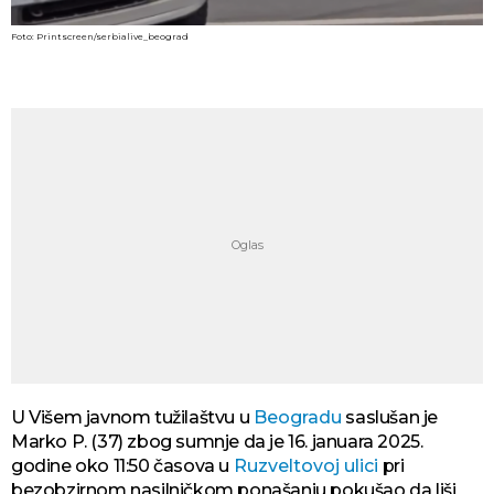
Foto: Printscreen/serbialive_beograd
U Višem javnom tužilaštvu u
Beogradu
saslušan je
Marko P. (37) zbog sumnje da je 16. januara 2025.
godine oko 11:50 časova u
Ruzveltovoj ulici
pri
bezobzirnom nasilničkom ponašanju pokušao da liši