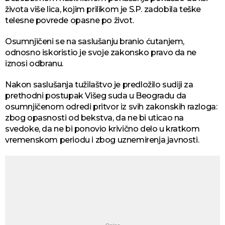
života više lica, kojim prilikom je S.P. zadobila teške
telesne povrede opasne po život.
Osumnjičeni se na saslušanju branio ćutanjem,
odnosno iskoristio je svoje zakonsko pravo da ne
iznosi odbranu.
Nakon saslušanja tužilaštvo je predložilo sudiji za
prethodni postupak Višeg suda u Beogradu da
osumnjičenom odredi pritvor iz svih zakonskih razloga:
zbog opasnosti od bekstva, da ne bi uticao na
svedoke, da ne bi ponovio krivično delo u kratkom
vremenskom periodu i zbog uznemirenja javnosti.