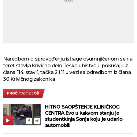
Naredbom o sprovođenju istrage osumnjičenom se na
teret stavlja krivično delo Teško ubistvo u pokušaju iz
člana 114. stav 1, tačka 2 i 11 u vezi sa odredbom iz člana
30 Krivičnog zakonika.
PROČITAJTE JOŠ
HITNO SAOPŠTENJE KLINIČKOG
CENTRA Evo u kakvom stanju je
studentkinja Sonja koju je udario
automobil!