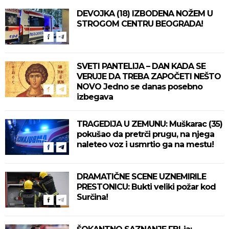
DEVOJKA (18) IZBODENA NOŽEM U
STROGOM CENTRU BEOGRADA!
SVETI PANTELIJA – DAN KADA SE
VERUJE DA TREBA ZAPOČETI NEŠTO
NOVO Jedno se danas posebno
izbegava
TRAGEDIJA U ZEMUNU: Muškarac (35)
pokušao da pretrči prugu, na njega
naleteo voz i usmrtio ga na mestu!
DRAMATIČNE SCENE UZNEMIRILE
PRESTONICU: Bukti veliki požar kod
Surčina!