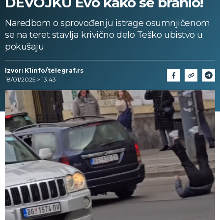
DEVOJKU Evo kako se branio!
Naredbom o sprovođenju istrage osumnjičenom
se na teret stavlja krivično delo Teško ubistvo u
pokušaju
Izvor: K1info/telegraf.rs
18/01/2025 > 13:43