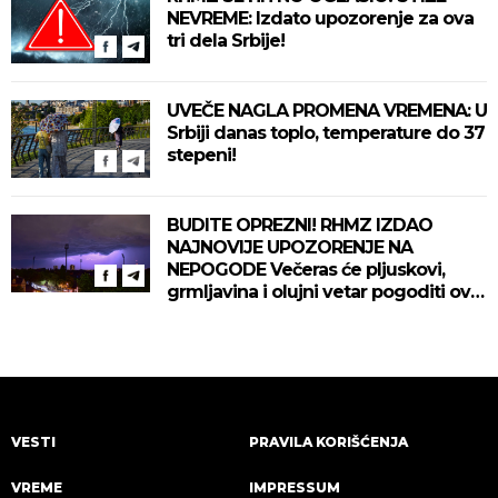
NEVREME: Izdato upozorenje za ova
tri dela Srbije!
UVEČE NAGLA PROMENA VREMENA: U
Srbiji danas toplo, temperature do 37
stepeni!
BUDITE OPREZNI! RHMZ IZDAO
NAJNOVIJE UPOZORENJE NA
NEPOGODE Večeras će pljuskovi,
grmljavina i olujni vetar pogoditi ove
delove zemlje!
VESTI
PRAVILA KORIŠĆENJA
VREME
IMPRESSUM