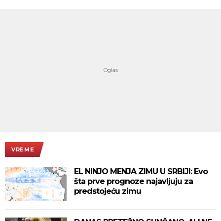
VREME
EL NINJO MENJA ZIMU U SRBIJI: Evo
šta prve prognoze najavljuju za
predstojeću zimu