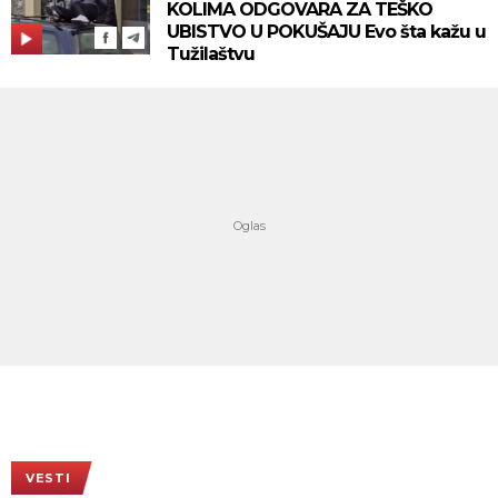
KOLIMA ODGOVARA ZA TEŠKO
UBISTVO U POKUŠAJU Evo šta kažu u
Tužilaštvu
VESTI