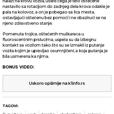
nalazi na krovu vozila, usled čega je telo oštećene
nastavilo sa rotacijom do zadnjeg dela krova odakle je
pala na kolovoz, a on je pobegao sa lica mesta,
ostavljajući oštećenu bez pomoći i ne obazirući se na
njeno zdravstveno stanje.
Pomenuta trojica, oštećenih muškaraca u
fluoroscentnim prslucima, uspela su da izbegnu
kontakt sa vozilom tako što su se izmakli iz putanje
vozila kojim je upravljao osumnjičeni, a koja putanja je
bila usmerena ka njima.
BONUS VIDEO:
Uskoro opširnije na k1info.rs
TAGOVI: