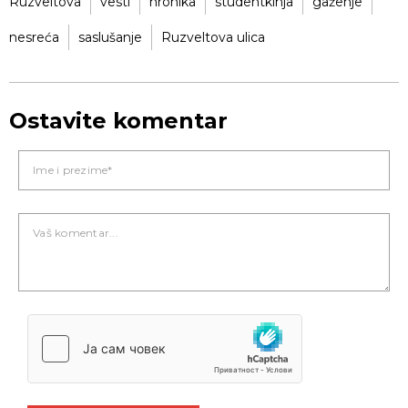
Ruzveltova
vesti
hronika
studentkinja
gaženje
nesreća
saslušanje
Ruzveltova ulica
Ostavite komentar