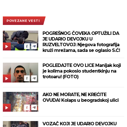
POVEZANE VESTI
POGREŠNOG ČOVEKA OPTUŽILI DA
JE UDARIO DEVOJKU U
RUZVELTOVOJ: Njegova fotografija
kruži mrežama, sada se oglasio S.Ć!
POGLEDAJTE OVO LICE Manijak koji
je kolima pokosio studentkinju na
trotoaru! (FOTO)
AKO NE MORATE, NE KREĆITE
OVUDA! Kolaps u beogradskoj ulici
VOZAČ KOJI JE UDARIO DEVOJKU