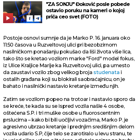
"ZA SONJU" Đoković posle pobede
ostavio poruku na kameri o kojoj
priča ceo svet (FOTO)
Postoje osnovi sumnje da je Marko P. 16. januara oko
11:50 časova u Ruzveltovoj ulici pri bezobzirnom
nasilničkom ponašanju pokušao da liši života više lica,
tako što se kretao vozilom marke "Ford" model fokus,
iz Ulice Kraljice Marije ka Ruzveltovoj ulici, pa umesto
da zaustavi vozilo zbog velikog broja
studenata
i
ostalih građana koji su blokirali saobraćajnicu, on je
bahato i nasilnički nastavio kretanje između njih.
Zatim se vozilom popeo na trotoar i nastavio sporo da
se kreće, te kada su se ispred vozila našle 4 osobe,
oštećena S.P. i tri muške osobe u fluoroscentnim
prslucima – kako bi bili uočljivi vozačima, Marko P. je
agresivno ubrzao kretanje i prednjim središnjim delom
vozila udario S.P, čije telo se zarotiralo u levu stranu, te