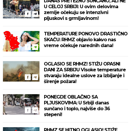
DANAS PRETEŽNO SUNČANO, ALI NE
U CELOJ SRBIJI: U ovim delovima
zemlje očekuju se intenzivni
pljuskovi s grmljavinom!
TEMPERATURE PONOVO DRASTIČNO
SKAČU: RHMZ objavio kakvo nas
vreme očekuje narednih dana!
OGLASIO SE RHMZ! STIŽU OPASNI
DANI ZA SRBIJU Visoke temperature
stvaraju idealne uslove za izbijanje i
širenje požara!
PONEGDE OBLAČNO SA
PLJUSKOVIMA: U Srbiji danas
sunčano i toplo, najviše do 36
stepeni!
RHMZ SE HITNO OGLASIO! STIŽE