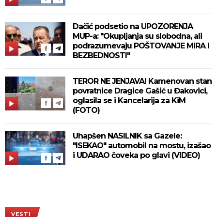
Dačić podsetio na UPOZORENJA
MUP-a: "Okupljanja su slobodna, ali
podrazumevaju POŠTOVANJE MIRA I
BEZBEDNOSTI"
TEROR NE JENJAVA! Kamenovan stan
povratnice Dragice Gašić u Đakovici,
oglasila se i Kancelarija za KiM
(FOTO)
Uhapšen NASILNIK sa Gazele:
"ISEKAO" automobil na mostu, izašao
i UDARAO čoveka po glavi (VIDEO)
VESTI