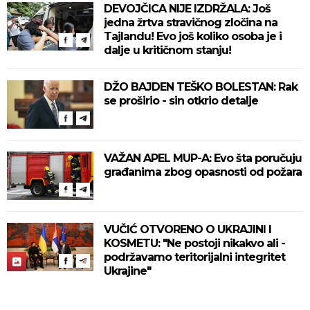
DEVOJČICA NIJE IZDRŽALA: Još
jedna žrtva stravičnog zločina na
Tajlandu! Evo još koliko osoba je i
dalje u kritičnom stanju!
DŽO BAJDEN TEŠKO BOLESTAN: Rak
se proširio - sin otkrio detalje
VAŽAN APEL MUP-A: Evo šta poručuju
građanima zbog opasnosti od požara
VUČIĆ OTVORENO O UKRAJINI I
KOSMETU: "Ne postoji nikakvo ali -
podržavamo teritorijalni integritet
Ukrajine"