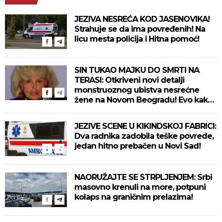
JEZIVA NESREĆA KOD JASENOVIKA!
Strahuje se da ima povređenih! Na
licu mesta policija i Hitna pomoć!
SIN TUKAO MAJKU DO SMRTI NA
TERASI: Otkriveni novi detalji
monstruoznog ubistva nesrećne
žene na Novom Beogradu! Evo kako
se ubica branio!
JEZIVE SCENE U KIKINDSKOJ FABRICI:
Dva radnika zadobila teške povrede,
jedan hitno prebačen u Novi Sad!
NAORUŽAJTE SE STRPLJENJEM: Srbi
masovno krenuli na more, potpuni
kolaps na graničnim prelazima!