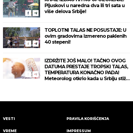
Pljuskovi u naredna dva ili tri sata u
više delova Srbije!
TOPLOTNI TALAS NE POSUSTAJE: U
ovim gradovima izmereno paklenih
40 stepeni!
IZDRŽITE JOŠ MALO! TAČNO OVOG
DATUMA PRESTAJE TROPSKI TALAS,
TEMPERATURA KONAČNO PADA!
Meteorolog otkrio kada u Srbiju stiže
zahlađenje!
VESTI
PRAVILA KORIŠĆENJA
VREME
IMPRESSUM