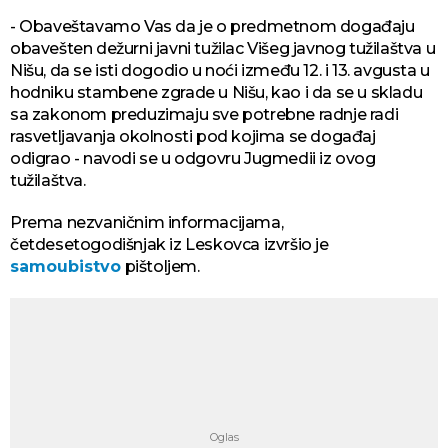
- Obaveštavamo Vas da je o predmetnom događaju
obavešten dežurni javni tužilac Višeg javnog tužilaštva u
Nišu, da se isti dogodio u noći između 12. i 13. avgusta u
hodniku stambene zgrade u Nišu, kao i da se u skladu
sa zakonom preduzimaju sve potrebne radnje radi
rasvetljavanja okolnosti pod kojima se događaj
odigrao - navodi se u odgovru Jugmedii iz ovog
tužilaštva.
Prema nezvaničnim informacijama,
četdesetogodišnjak iz Leskovca izvršio je
samoubistvo
pištoljem.