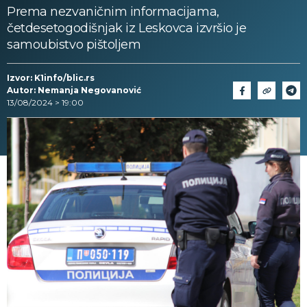
Prema nezvaničnim informacijama,
četdesetogodišnjak iz Leskovca izvršio je
samoubistvo pištoljem
Izvor: K1info/blic.rs
Autor: Nemanja Negovanović
13/08/2024 > 19:00