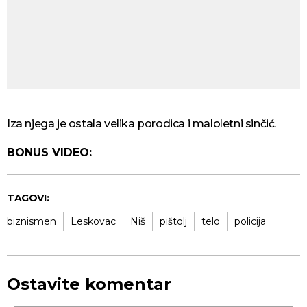
Iza njega je ostala velika porodica i maloletni sinčić.
BONUS VIDEO:
TAGOVI:
biznismen
Leskovac
Niš
pištolj
telo
policija
Ostavite komentar