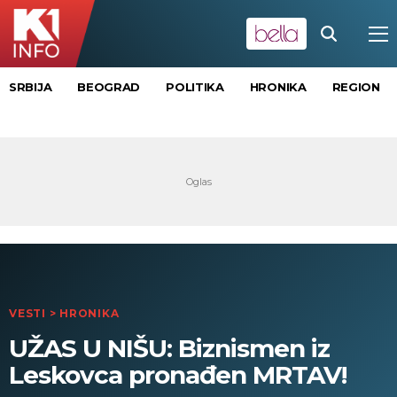
SRBIJA
BEOGRAD
POLITIKA
HRONIKA
REGION
VESTI
>
HRONIKA
UŽAS U NIŠU: Biznismen iz
Leskovca pronađen MRTAV!