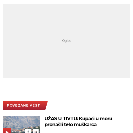
POVEZANE VESTI
UŽAS U TIVTU: Kupači u moru
pronašli telo muškarca