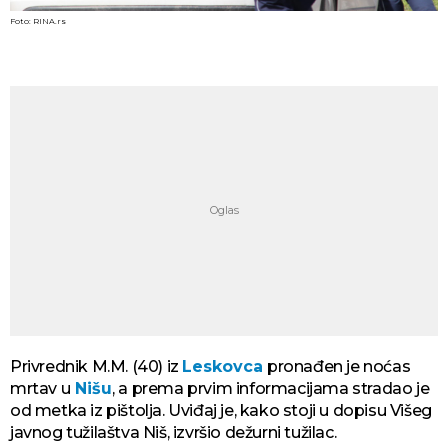
Foto: RINA.rs
Privrednik M.M. (40) iz
Leskovca
pronađen je noćas
mrtav u
Nišu
, a prema prvim informacijama stradao je
od metka iz pištolja. Uviđaj je, kako stoji u dopisu Višeg
javnog tužilaštva Niš, izvršio dežurni tužilac.