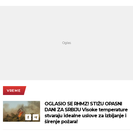
VREME
OGLASIO SE RHMZ! STIŽU OPASNI
DANI ZA SRBIJU Visoke temperature
stvaraju idealne uslove za izbijanje i
širenje požara!