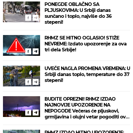
PONEGDE OBLAČNO SA
PLJUSKOVIMA: U Srbiji danas
sunčano i toplo, najviše do 36
stepeni!
RHMZ SE HITNO OGLASIO! STIŽE
NEVREME: Izdato upozorenje za ova
tri dela Srbije!
UVEČE NAGLA PROMENA VREMENA: U
Srbiji danas toplo, temperature do 37
stepeni!
BUDITE OPREZNI! RHMZ IZDAO
NAJNOVIJE UPOZORENJE NA
NEPOGODE Večeras će pljuskovi,
grmljavina i olujni vetar pogoditi ove
delove zemlje!
RHMZ IZDAO HITNO UPOZORENJE: