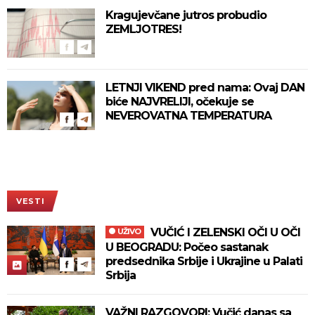
Kragujevčane jutros probudio
ZEMLJOTRES!
LETNJI VIKEND pred nama: Ovaj DAN
biće NAJVRELIJI, očekuje se
NEVEROVATNA TEMPERATURA
VESTI
VUČIĆ I ZELENSKI OČI U OČI
UŽIVO
U BEOGRADU: Počeo sastanak
predsednika Srbije i Ukrajine u Palati
Srbija
VAŽNI RAZGOVORI: Vučić danas sa