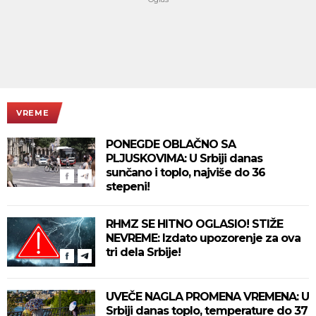
VREME
PONEGDE OBLAČNO SA
PLJUSKOVIMA: U Srbiji danas
sunčano i toplo, najviše do 36
stepeni!
RHMZ SE HITNO OGLASIO! STIŽE
NEVREME: Izdato upozorenje za ova
tri dela Srbije!
UVEČE NAGLA PROMENA VREMENA: U
Srbiji danas toplo, temperature do 37