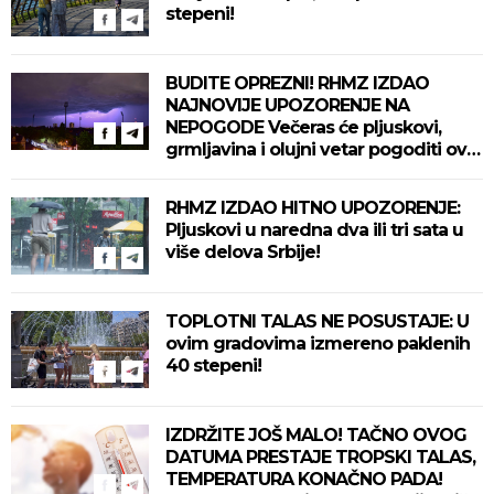
stepeni!
BUDITE OPREZNI! RHMZ IZDAO
NAJNOVIJE UPOZORENJE NA
NEPOGODE Večeras će pljuskovi,
grmljavina i olujni vetar pogoditi ove
delove zemlje!
RHMZ IZDAO HITNO UPOZORENJE:
Pljuskovi u naredna dva ili tri sata u
više delova Srbije!
TOPLOTNI TALAS NE POSUSTAJE: U
ovim gradovima izmereno paklenih
40 stepeni!
IZDRŽITE JOŠ MALO! TAČNO OVOG
DATUMA PRESTAJE TROPSKI TALAS,
TEMPERATURA KONAČNO PADA!