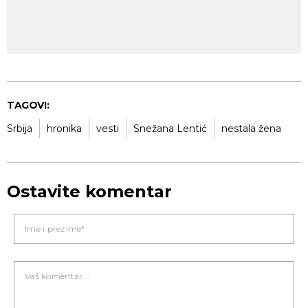
TAGOVI:
Srbija
hronika
vesti
Snežana Lentić
nestala žena
Ostavite komentar