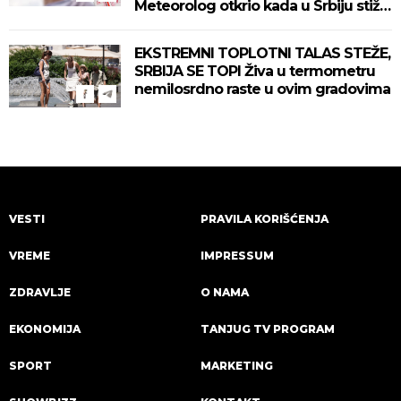
Meteorolog otkrio kada u Srbiju stiže
zahlađenje!
EKSTREMNI TOPLOTNI TALAS STEŽE,
SRBIJA SE TOPI Živa u termometru
nemilosrdno raste u ovim gradovima
VESTI
PRAVILA KORIŠĆENJA
VREME
IMPRESSUM
ZDRAVLJE
O NAMA
EKONOMIJA
TANJUG TV PROGRAM
SPORT
MARKETING