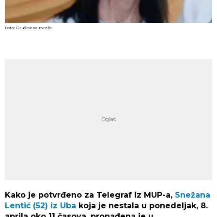
Foto: Društvene mreže
Kako je potvrđeno za Telegraf iz MUP-a,
Snežana
Lentić (52) iz Uba
koja je nestala u ponedeljak, 8.
aprila oko 11 časova, pronađena je u