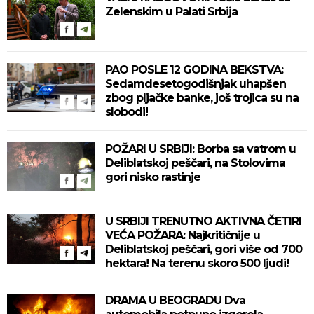
Zelenskim u Palati Srbija
PAO POSLE 12 GODINA BEKSTVA:
Sedamdesetogodišnjak uhapšen
zbog pljačke banke, još trojica su na
slobodi!
POŽARI U SRBIJI: Borba sa vatrom u
Deliblatskoj peščari, na Stolovima
gori nisko rastinje
U SRBIJI TRENUTNO AKTIVNA ČETIRI
VEĆA POŽARA: Najkritičnije u
Deliblatskoj peščari, gori više od 700
hektara! Na terenu skoro 500 ljudi!
DRAMA U BEOGRADU Dva