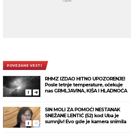
POVEZANE VESTI
RHMZ IZDAO HITNO UPOZORENJE!
Posle letnje temperature, očekuje
nas GRMLJAVINA, KIŠA I HLADNOĆA
SIN MOLI ZA POMOĆ! NESTANAK
SNEŽANE LENTIĆ (52) kod Uba je
sumnjiv! Evo gde je kamera snimila