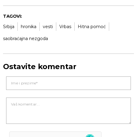
TAGOVI:
Srbija
hronika
vesti
Vrbas
Hitna pomoć
saobraćajna nezgoda
Ostavite komentar