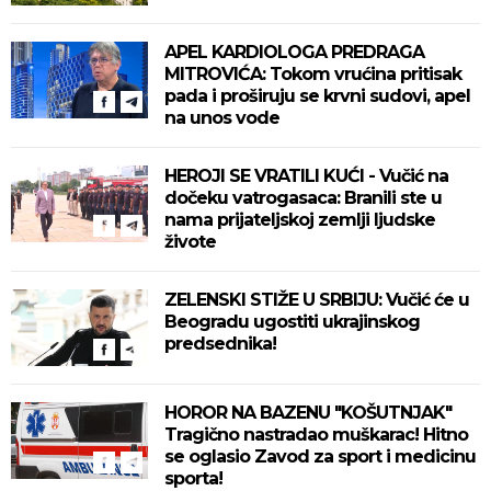
APEL KARDIOLOGA PREDRAGA
MITROVIĆA: Tokom vrućina pritisak
pada i proširuju se krvni sudovi, apel
na unos vode
HEROJI SE VRATILI KUĆI - Vučić na
dočeku vatrogasaca: Branili ste u
nama prijateljskoj zemlji ljudske
živote
ZELENSKI STIŽE U SRBIJU: Vučić će u
Beogradu ugostiti ukrajinskog
predsednika!
HOROR NA BAZENU "KOŠUTNJAK"
Tragično nastradao muškarac! Hitno
se oglasio Zavod za sport i medicinu
sporta!