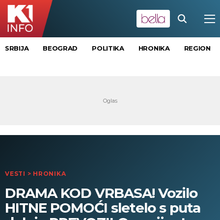
SRBIJA
BEOGRAD
POLITIKA
HRONIKA
REGION
VESTI
>
HRONIKA
DRAMA KOD VRBASA! Vozilo
HITNE POMOĆI sletelo s puta