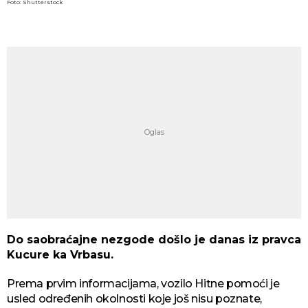
Foto: Shutterstock
Do saobraćajne nezgode došlo je danas iz pravca
Kucure ka Vrbasu.
Prema prvim informacijama, vozilo Hitne pomoći je
usled određenih okolnosti koje još nisu poznate,