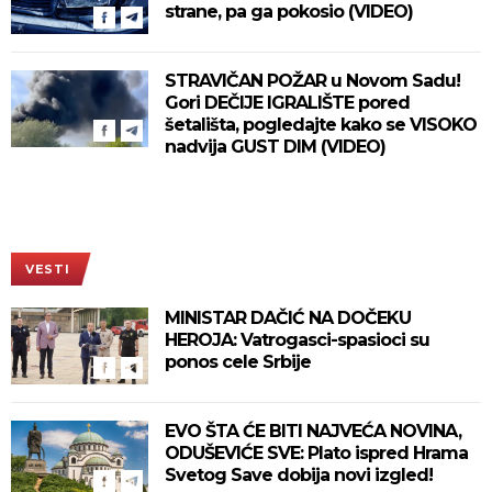
strane, pa ga pokosio (VIDEO)
STRAVIČAN POŽAR u Novom Sadu!
Gori DEČIJE IGRALIŠTE pored
šetališta, pogledajte kako se VISOKO
nadvija GUST DIM (VIDEO)
VESTI
MINISTAR DAČIĆ NA DOČEKU
HEROJA: Vatrogasci-spasioci su
ponos cele Srbije
EVO ŠTA ĆE BITI NAJVEĆA NOVINA,
ODUŠEVIĆE SVE: Plato ispred Hrama
Svetog Save dobija novi izgled!