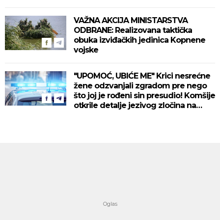
VAŽNA AKCIJA MINISTARSTVA
ODBRANE: Realizovana taktička
obuka izviđačkih jedinica Kopnene
vojske
"UPOMOĆ, UBIĆE ME" Krici nesrećne
žene odzvanjali zgradom pre nego
što joj je rođeni sin presudio! Komšije
otkrile detalje jezivog zločina na
Novom Beogradu!