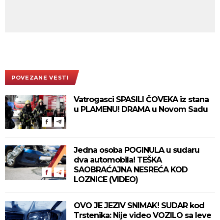
POVEZANE VESTI
Vatrogasci SPASILI ČOVEKA iz stana
u PLAMENU! DRAMA u Novom Sadu
Jedna osoba POGINULA u sudaru
dva automobila! TEŠKA
SAOBRAĆAJNA NESREĆA KOD
LOZNICE (VIDEO)
OVO JE JEZIV SNIMAK! SUDAR kod
Trstenika: Nije video VOZILO sa leve