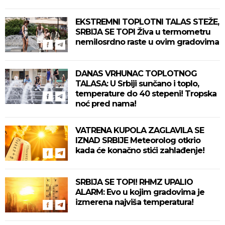
zahlađenje!
EKSTREMNI TOPLOTNI TALAS STEŽE,
SRBIJA SE TOPI Živa u termometru
nemilosrdno raste u ovim gradovima
DANAS VRHUNAC TOPLOTNOG
TALASA: U Srbiji sunčano i toplo,
temperature do 40 stepeni! Tropska
noć pred nama!
VATRENA KUPOLA ZAGLAVILA SE
IZNAD SRBIJE Meteorolog otkrio
kada će konačno stići zahlađenje!
SRBIJA SE TOPI! RHMZ UPALIO
ALARM: Evo u kojim gradovima je
izmerena najviša temperatura!