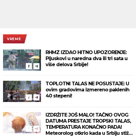
VREME
RHMZ IZDAO HITNO UPOZORENJE:
Pljuskovi u naredna dva ili tri sata u
više delova Srbije!
TOPLOTNI TALAS NE POSUSTAJE: U
ovim gradovima izmereno paklenih
40 stepeni!
IZDRŽITE JOŠ MALO! TAČNO OVOG
DATUMA PRESTAJE TROPSKI TALAS,
TEMPERATURA KONAČNO PADA!
Meteorolog otkrio kada u Srbiju stiže