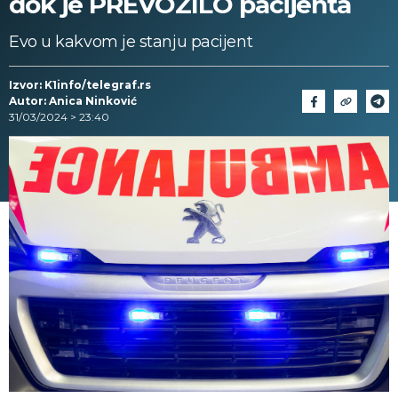
dok je PREVOZILO pacijenta
Evo u kakvom je stanju pacijent
Izvor: K1info/telegraf.rs
Autor: Anica Ninković
31/03/2024 > 23:40