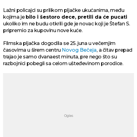
Lažni policajci su prilikom pljačke ukućanima, među
kojima je
bilo i šestoro dece, pretili da će pucati
ukoliko im ne budu otkrili gde je novac koji je Štefan S.
pripremio za kupovinu nove kuće.
Filmska pljačka dogodila se 25. juna u večernjim
časovima u širem centru
Novog Bečeja
, a čitav prepad
trajao je samo dvanaest minuta, pre nego što su
razbojnici pobegli sa celom ušteđevinom porodice.