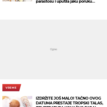
parastosu i uputila jaku poruku
(FOTO)
VREME
IZDRŽITE JOŠ MALO! TAČNO OVOG
DATUMA PRESTAJE TROPSKI TALAS,