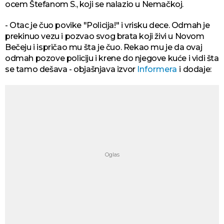
ocem Štefanom S., koji se nalazio u Nemačkoj.
- Otac je čuo povike "Policija!" i vrisku dece. Odmah je
prekinuo vezu i pozvao svog brata koji živi u Novom
Bečeju i ispričao mu šta je čuo. Rekao mu je da ovaj
odmah pozove policiju i krene do njegove kuće i vidi šta
se tamo dešava - objašnjava izvor
Informera
i dodaje: