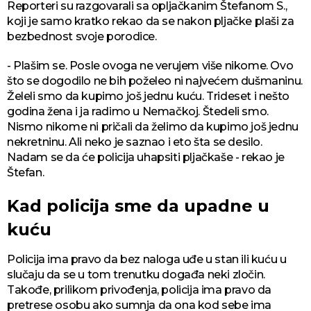
Reporteri su razgovarali sa opljačkanim Štefanom S.,
koji je samo kratko rekao da se nakon pljačke plaši za
bezbednost svoje porodice.
- Plašim se. Posle ovoga ne verujem više nikome. Ovo
što se dogodilo ne bih poželeo ni najvećem dušmaninu.
Želeli smo da kupimo još jednu kuću. Trideset i nešto
godina žena i ja radimo u Nemačkoj. Štedeli smo.
Nismo nikome ni pričali da želimo da kupimo još jednu
nekretninu. Ali neko je saznao i eto šta se desilo.
Nadam se da će policija uhapsiti pljačkaše - rekao je
Štefan.
Kad policija sme da upadne u
kuću
Policija ima pravo da bez naloga uđe u stan ili kuću u
slučaju da se u tom trenutku događa neki zločin.
Takođe, prilikom privođenja, policija ima pravo da
pretrese osobu ako sumnja da ona kod sebe ima