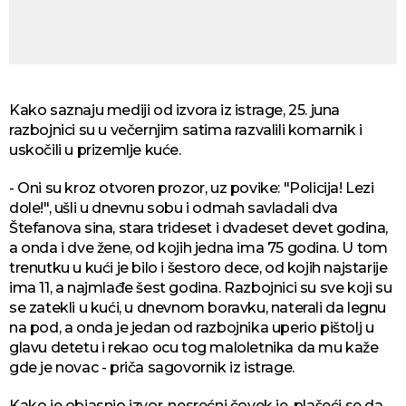
Kako saznaju mediji od izvora iz istrage, 25. juna
razbojnici su u večernjim satima razvalili komarnik i
uskočili u prizemlje kuće.
- Oni su kroz otvoren prozor, uz povike: "Policija! Lezi
dole!", ušli u dnevnu sobu i odmah savladali dva
Štefanova sina, stara trideset i dvadeset devet godina,
a onda i dve žene, od kojih jedna ima 75 godina. U tom
trenutku u kući je bilo i šestoro dece, od kojih najstarije
ima 11, a najmlađe šest godina. Razbojnici su sve koji su
se zatekli u kući, u dnevnom boravku, naterali da legnu
na pod, a onda je jedan od razbojnika uperio pištolj u
glavu detetu i rekao ocu tog maloletnika da mu kaže
gde je novac - priča sagovornik iz istrage.
Kako je objasnio izvor, nesrećni čovek je, plašeći se da