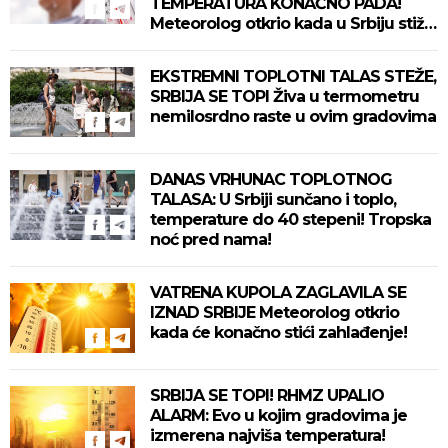
TEMPERATURA KONAČNO PADA!
Meteorolog otkrio kada u Srbiju stiže
zahlađenje!
EKSTREMNI TOPLOTNI TALAS STEŽE,
SRBIJA SE TOPI Živa u termometru
nemilosrdno raste u ovim gradovima
DANAS VRHUNAC TOPLOTNOG
TALASA: U Srbiji sunčano i toplo,
temperature do 40 stepeni! Tropska
noć pred nama!
VATRENA KUPOLA ZAGLAVILA SE
IZNAD SRBIJE Meteorolog otkrio
kada će konačno stići zahlađenje!
SRBIJA SE TOPI! RHMZ UPALIO
ALARM: Evo u kojim gradovima je
izmerena najviša temperatura!