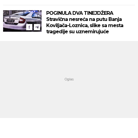
POGINULA DVA TINEJDŽERA
Stravična nesreća na putu Banja
Koviljača-Loznica, slike sa mesta
tragedije su uznemirujuće