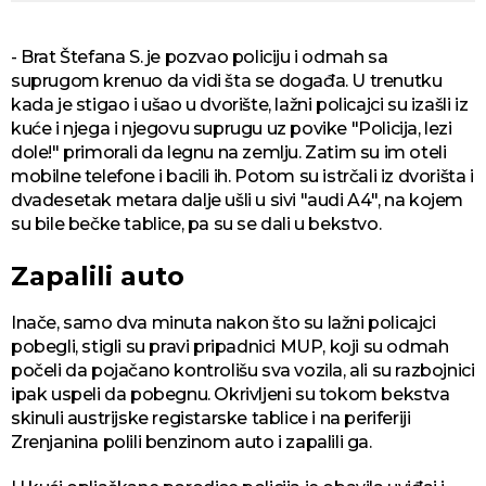
- Brat Štefana S. je pozvao policiju i odmah sa
suprugom krenuo da vidi šta se događa. U trenutku
kada je stigao i ušao u dvorište, lažni policajci su izašli iz
kuće i njega i njegovu suprugu uz povike "Policija, lezi
dole!" primorali da legnu na zemlju. Zatim su im oteli
mobilne telefone i bacili ih. Potom su istrčali iz dvorišta i
dvadesetak metara dalje ušli u sivi "audi A4", na kojem
su bile bečke tablice, pa su se dali u bekstvo.
Zapalili auto
Inače, samo dva minuta nakon što su lažni policajci
pobegli, stigli su pravi pripadnici MUP, koji su odmah
počeli da pojačano kontrolišu sva vozila, ali su razbojnici
ipak uspeli da pobegnu. Okrivljeni su tokom bekstva
skinuli austrijske registarske tablice i na periferiji
Zrenjanina polili benzinom auto i zapalili ga.