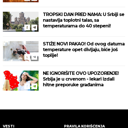
TROPSKI DAN PRED NAMA: U Srbiji se
nastavlja toplotni talas, sa
temperaturama do 40 stepeni!
STIŽE NOVI PAKAO! Od ovog datuma
temperature opet divljaju, biće još
toplije!
NE IGNORIŠITE OVO UPOZORENJE!
Srbija je u crvenom - lekari izdali
hitne preporuke građanima
VESTI
PRAVILA KORIŠĆENJA