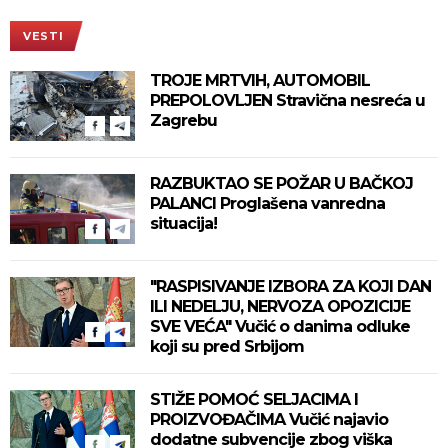
VESTI
TROJE MRTVIH, AUTOMOBIL
PREPOLOVLJEN Stravična nesreća u
Zagrebu
RAZBUKTAO SE POŽAR U BAČKOJ
PALANCI Proglašena vanredna
situacija!
"RASPISIVANJE IZBORA ZA KOJI DAN
ILI NEDELJU, NERVOZA OPOZICIJE
SVE VEĆA" Vučić o danima odluke
koji su pred Srbijom
STIŽE POMOĆ SELJACIMA I
PROIZVOĐAČIMA Vučić najavio
dodatne subvencije zbog viška