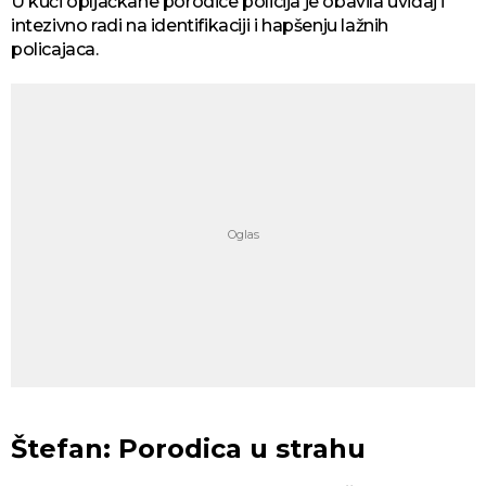
U kući opljačkane porodice policija je obavila uviđaj i
intezivno radi na identifikaciji i hapšenju lažnih
policajaca.
Štefan: Porodica u strahu