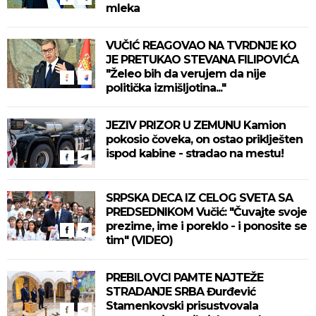
mleka
VUČIĆ REAGOVAO NA TVRDNJE KO
JE PRETUKAO STEVANA FILIPOVIĆA
"Želeo bih da verujem da nije
politička izmišljotina..."
JEZIV PRIZOR U ZEMUNU Kamion
pokosio čoveka, on ostao priklješten
ispod kabine - stradao na mestu!
SRPSKA DECA IZ CELOG SVETA SA
PREDSEDNIKOM Vučić: "Čuvajte svoje
prezime, ime i poreklo - i ponosite se
tim" (VIDEO)
PREBILOVCI PAMTE NAJTEŽE
STRADANJE SRBA Đurđević
Stamenkovski prisustvovala