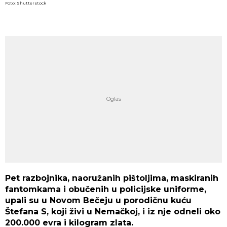
Foto: Shutterstock
Pet razbojnika, naoružanih pištoljima, maskiranih
fantomkama i obučenih u policijske uniforme,
upali su u Novom Bečeju u porodičnu kuću
Štefana S, koji živi u Nemačkoj, i iz nje odneli oko
200.000 evra i kilogram zlata.