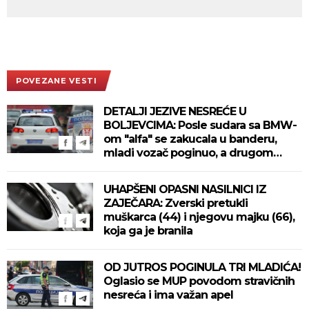
POVEZANE VESTI
DETALJI JEZIVE NESREĆE U
BOLJEVCIMA: Posle sudara sa BMW-
om "alfa" se zakucala u banderu,
mladi vozač poginuo, a drugom
izmereno 1,17 promila
UHAPŠENI OPASNI NASILNICI IZ
ZAJEČARA: Zverski pretukli
muškarca (44) i njegovu majku (66),
koja ga je branila
OD JUTROS POGINULA TRI MLADIĆA!
Oglasio se MUP povodom stravičnih
nesreća i ima važan apel