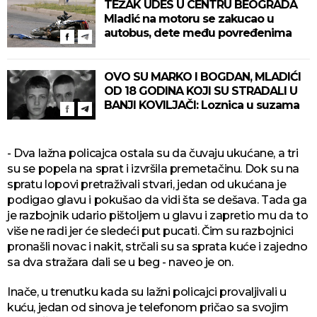
TEŽAK UDES U CENTRU BEOGRADA
Mladić na motoru se zakucao u
autobus, dete među povređenima
OVO SU MARKO I BOGDAN, MLADIĆI
OD 18 GODINA KOJI SU STRADALI U
BANJI KOVILJAČI: Loznica u suzama
- Dva lažna policajca ostala su da čuvaju ukućane, a tri
su se popela na sprat i izvršila premetačinu. Dok su na
spratu lopovi pretraživali stvari, jedan od ukućana je
podigao glavu i pokušao da vidi šta se dešava. Tada ga
je razbojnik udario pištoljem u glavu i zapretio mu da to
više ne radi jer će sledeći put pucati. Čim su razbojnici
pronašli novac i nakit, strčali su sa sprata kuće i zajedno
sa dva stražara dali se u beg - naveo je on.
Inače, u trenutku kada su lažni policajci provaljivali u
kuću, jedan od sinova je telefonom pričao sa svojim