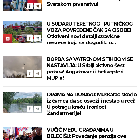
Svetskom prvenstvu!
U SUDARU TERETNOG I PUTNIČKOG
VOZA POVREĐENE ČAK 24 OSOBE!
Otkriveni novi detalji stravične
nesreće koja se dogodila u
Bjelovaru! (FOTO)
BORBA SA VATRENOM STIHIJOM SE
NASTAVLJA: U Srbiji aktivno šest
požara! Angažovani i helikopteri
MUP-a!
DRAMA NA DUNAVU: Muškarac skočio
iz čamca da se osveži i nestao u reci!
U potragu kreću i ronioci
Žandarmerije!
VUČIĆ MEĐU GRAĐANIMA U
BELEGIŠU: Povećanje penzija ove