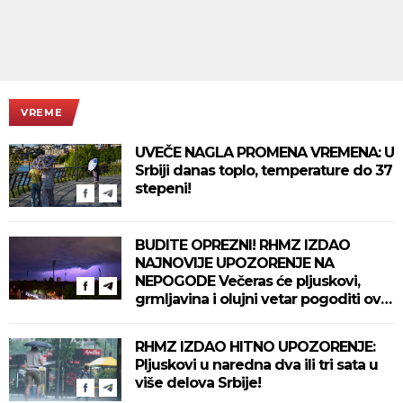
VREME
UVEČE NAGLA PROMENA VREMENA: U
Srbiji danas toplo, temperature do 37
stepeni!
BUDITE OPREZNI! RHMZ IZDAO
NAJNOVIJE UPOZORENJE NA
NEPOGODE Večeras će pljuskovi,
grmljavina i olujni vetar pogoditi ove
delove zemlje!
RHMZ IZDAO HITNO UPOZORENJE:
Pljuskovi u naredna dva ili tri sata u
više delova Srbije!