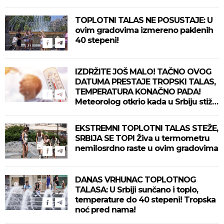
TOPLOTNI TALAS NE POSUSTAJE: U
ovim gradovima izmereno paklenih
40 stepeni!
IZDRŽITE JOŠ MALO! TAČNO OVOG
DATUMA PRESTAJE TROPSKI TALAS,
TEMPERATURA KONAČNO PADA!
Meteorolog otkrio kada u Srbiju stiže
zahlađenje!
EKSTREMNI TOPLOTNI TALAS STEŽE,
SRBIJA SE TOPI Živa u termometru
nemilosrdno raste u ovim gradovima
DANAS VRHUNAC TOPLOTNOG
TALASA: U Srbiji sunčano i toplo,
temperature do 40 stepeni! Tropska
noć pred nama!