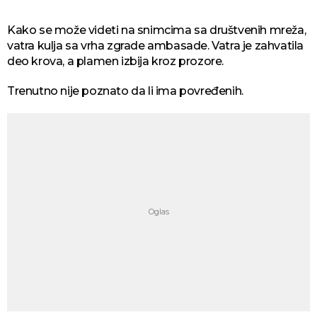
Kako se može videti na snimcima sa društvenih mreža,
vatra kulja sa vrha zgrade ambasade. Vatra je zahvatila
deo krova, a plamen izbija kroz prozore.
Trenutno nije poznato da li ima povređenih.