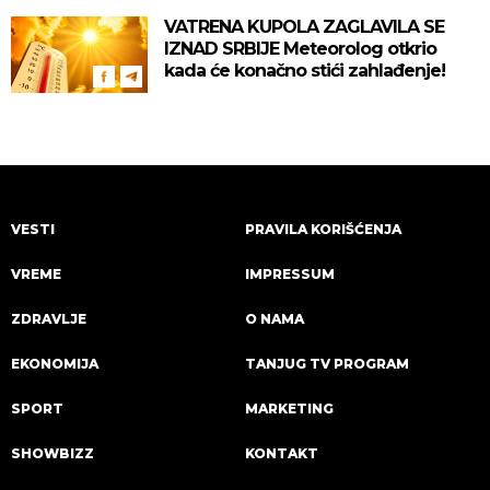
VATRENA KUPOLA ZAGLAVILA SE
IZNAD SRBIJE Meteorolog otkrio
kada će konačno stići zahlađenje!
VESTI
PRAVILA KORIŠĆENJA
VREME
IMPRESSUM
ZDRAVLJE
O NAMA
EKONOMIJA
TANJUG TV PROGRAM
SPORT
MARKETING
SHOWBIZZ
KONTAKT