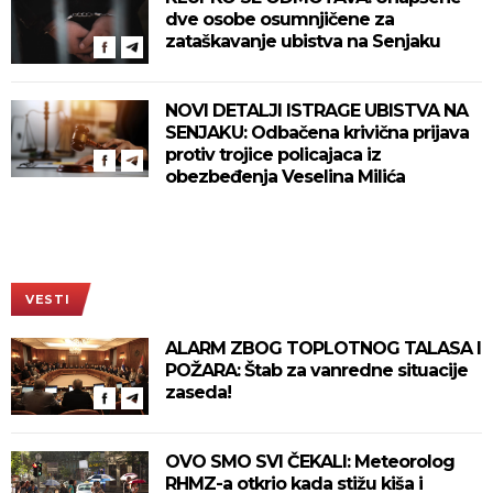
dve osobe osumnjičene za
zataškavanje ubistva na Senjaku
NOVI DETALJI ISTRAGE UBISTVA NA
SENJAKU: Odbačena krivična prijava
protiv trojice policajaca iz
obezbeđenja Veselina Milića
VESTI
ALARM ZBOG TOPLOTNOG TALASA I
POŽARA: Štab za vanredne situacije
zaseda!
OVO SMO SVI ČEKALI: Meteorolog
RHMZ-a otkrio kada stižu kiša i