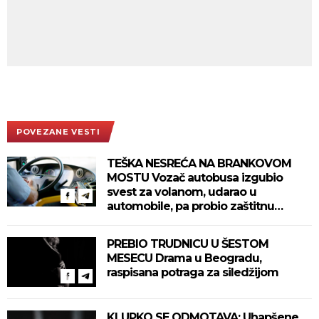
POVEZANE VESTI
TEŠKA NESREĆA NA BRANKOVOM
MOSTU Vozač autobusa izgubio
svest za volanom, udarao u
automobile, pa probio zaštitnu
ogradu
PREBIO TRUDNICU U ŠESTOM
MESECU Drama u Beogradu,
raspisana potraga za siledžijom
KLUPKO SE ODMOTAVA: Uhapšene