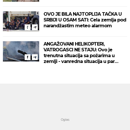
OVO JE BILA NAJTOPLIJA TAČKA U
SRBIJI U OSAM SATI: Cela zemlja pod
narandžastim meteo alarmom
ANGAŽOVANI HELIKOPTERI,
VATROGASCI NE STAJU: Ovo je
trenutna situacija sa požarima u
zemlji - vanredna situacija u par
mesta!