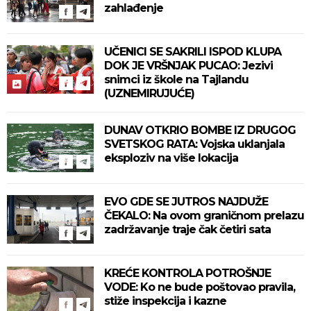
zahlađenje
UČENICI SE SAKRILI ISPOD KLUPA
DOK JE VRŠNJAK PUCAO: Jezivi
snimci iz škole na Tajlandu
(UZNEMIRUJUĆE)
DUNAV OTKRIO BOMBE IZ DRUGOG
SVETSKOG RATA: Vojska uklanjala
eksploziv na više lokacija
EVO GDE SE JUTROS NAJDUŽE
ČEKALO: Na ovom graničnom prelazu
zadržavanje traje čak četiri sata
KREĆE KONTROLA POTROŠNJE
VODE: Ko ne bude poštovao pravila,
stiže inspekcija i kazne