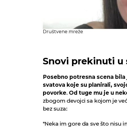
Društvene mreže
Snovi prekinuti u
Posebno potresna scena bila j
svatova koje su planirali, svoj
povorke
.
Od tuge mu je u neko
zbogom devojci sa kojom je već 
bez suza:
"Neka im gore da sve što nisu im