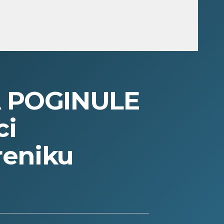
 POGINULE
ci
reniku