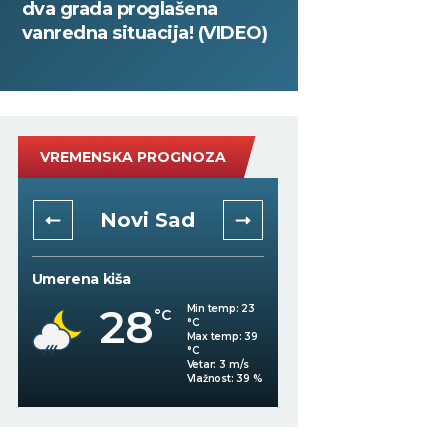
dva grada proglašena
vanredna situacija! (VIDEO)
VREMENSKA PROGNOZA
Novi Sad
Niš
Umerena kiša
Mestimično oblačno
28
26
Min temp:
23
°C
°C
°C
Max temp:
39
°C
Vetar:
3
m/s
Vlažnost:
39
%