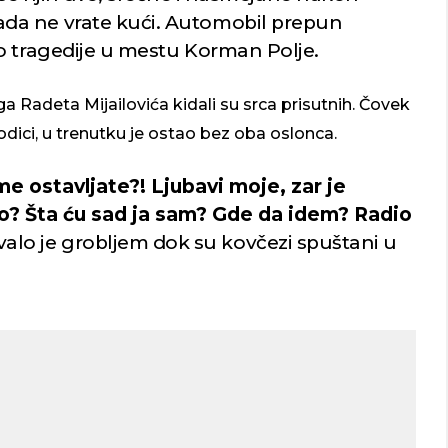
da ne vrate kući. Automobil prepun
o tragedije u mestu Korman Polje.
ga Radeta Mijailovića kidali su srca prisutnih. Čovek
rodici, u trenutku je ostao bez oba oslonca.
e ostavljate?! Ljubavi moje, zar je
? Šta ću sad ja sam? Gde da idem? Radio
ivalo je grobljem dok su kovčezi spuštani u