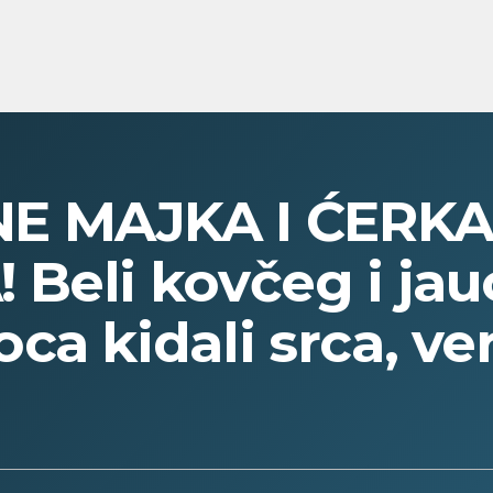
E MAJKA I ĆERKA
Beli kovčeg i jau
ca kidali srca, ve