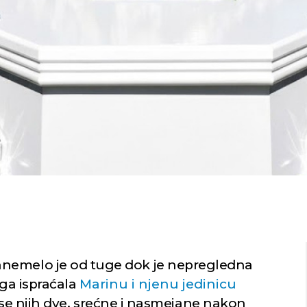
nemelo je od tuge dok je nepregledna
ega ispraćala
Marinu i njenu jedinicu
 se njih dve, srećne i nasmejane nakon