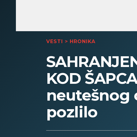
VESTI
>
HRONIKA
SAHRANJEN
KOD ŠAPCA! 
neutešnog o
pozlilo