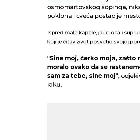
osmomartovskog šopinga, nika
poklona i cveća postao je mest
Ispred male kapele, jauci oca i supru
koji je čitav život posvetio svojoj po
"Sine moj, ćerko moja, zašto m
moralo ovako da se rastanemo
sam za tebe, sine moj"
, odjek
raku.