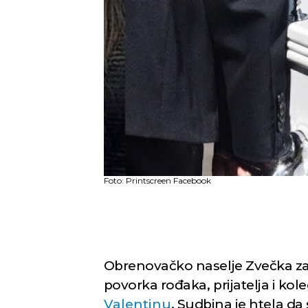
Foto: Printscreen Facebook
Obrenovačko naselje Zvečka za
povorka rođaka, prijatelja i kol
Valentinu
. Sudbina je htela da