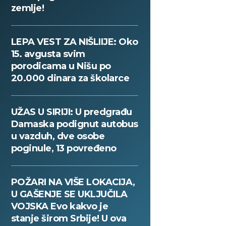
zemlje!
LEPA VEST ZA NIŠLIIJE: Oko
15. avgusta svim
porodicama u Nišu po
20.000 dinara za školarce
UŽAS U SIRIJI: U predgrađu
Damaska podignut autobus
u vazduh, dve osobe
poginule, 13 povređeno
POŽARI NA VIŠE LOKACIJA,
U GAŠENJE SE UKLJUČILA
VOJSKA Evo kakvo je
stanje širom Srbije! U ova