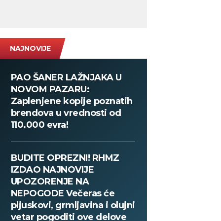
NAJNOVIJE
PAO ŠANER LAŽNJAKA U
NOVOM PAZARU:
Zaplenjene kopije poznatih
brendova u vrednosti od
110.000 evra!
BUDITE OPREZNI! RHMZ
IZDAO NAJNOVIJE
UPOZORENJE NA
NEPOGODE Večeras će
pljuskovi, grmljavina i olujni
vetar pogoditi ove delove