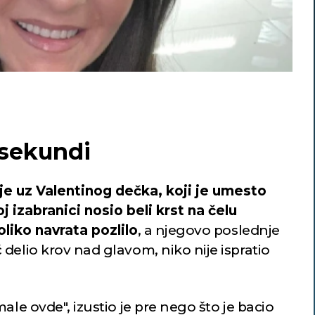
 sekundi
e uz Valentinog dečka, koji je umesto
oj izabranici nosio beli krst na čelu
liko navrata pozlilo
, a njegovo poslednje
delio krov nad glavom, niko nije ispratio
ale ovde", izustio je pre nego što je bacio