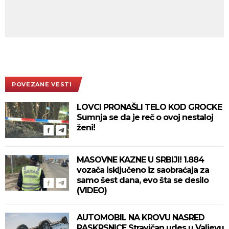
POVEZANE VESTI
LOVCI PRONAŠLI TELO KOD GROCKE
Sumnja se da je reč o ovoj nestaloj
ženi!
MASOVNE KAZNE U SRBIJI! 1.884
vozača isključeno iz saobraćaja za
samo šest dana, evo šta se desilo
(VIDEO)
AUTOMOBIL NA KROVU NASRED
RASKRSNICE Stravičan udes u Valjevu