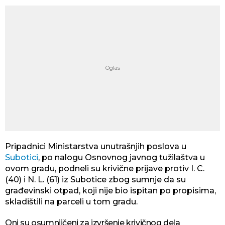
Pripadnici Ministarstva unutrašnjih poslova u
Subotici
, po nalogu Osnovnog javnog tužilaštva u
ovom gradu, podneli su krivične prijave protiv I. C.
(40) i N. L. (61) iz Subotice zbog sumnje da su
građevinski otpad, koji nije bio ispitan po propisima,
skladištili na parceli u tom gradu.
Oni su osumnjičeni za izvršenje krivičnog dela