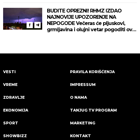
BUDITE OPREZNI! RHMZ IZDAO
NAJNOVIJE UPOZORENJE NA
NEPOGODE Večeras će pljuskovi,
grmljavina i olujni vetar pogoditi ove
delove zemlje!
VESTI
PRAVILA KORIŠĆENJA
VREME
IMPRESSUM
ZDRAVLJE
O NAMA
EKONOMIJA
TANJUG TV PROGRAM
SPORT
MARKETING
SHOWBIZZ
KONTAKT