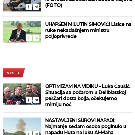
(FOTO)
UHAPŠEN MILUTIN SIMOVIĆ! Lisice na
ruke nekadašnjem ministru
poljoprivrede
VESTI
OPTIMIZAM NA VIDIKU - Luka Čaušić:
Situacija sa požarom u Deliblatskoj
peščari dosta bolja, očekujemo
mirniju noć
NASTAVLJENI SUROVI NAPADI:
Najmanje sedam osoba poginulo u
napadu Huta na luku Al-Maha