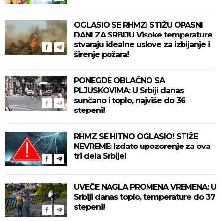
OGLASIO SE RHMZ! STIŽU OPASNI
DANI ZA SRBIJU Visoke temperature
stvaraju idealne uslove za izbijanje i
širenje požara!
PONEGDE OBLAČNO SA
PLJUSKOVIMA: U Srbiji danas
sunčano i toplo, najviše do 36
stepeni!
RHMZ SE HITNO OGLASIO! STIŽE
NEVREME: Izdato upozorenje za ova
tri dela Srbije!
UVEČE NAGLA PROMENA VREMENA: U
Srbiji danas toplo, temperature do 37
stepeni!