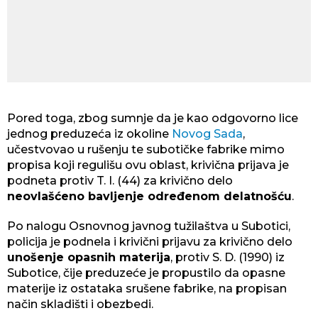
Pored toga, zbog sumnje da je kao odgovorno lice
jednog preduzeća iz okoline
Novog Sada
,
učestvovao u rušenju te subotičke fabrike mimo
propisa koji regulišu ovu oblast, krivična prijava je
podneta protiv T. I. (44) za krivično delo
neovlašćeno bavljenje određenom delatnošću
.
Po nalogu Osnovnog javnog tužilaštva u Subotici,
policija je podnela i krivični prijavu za krivično delo
unošenje opasnih materija
, protiv S. D. (1990) iz
Subotice, čije preduzeće je propustilo da opasne
materije iz ostataka srušene fabrike, na propisan
način skladišti i obezbedi.