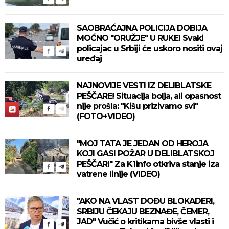
SAOBRAĆAJNA POLICIJA DOBIJA
MOĆNO "ORUŽJE" U RUKE! Svaki
policajac u Srbiji će uskoro nositi ovaj
uređaj
NAJNOVIJE VESTI IZ DELIBLATSKE
PEŠČARE! Situacija bolja, ali opasnost
nije prošla: "Kišu prizivamo svi"
(FOTO+VIDEO)
"MOJ TATA JE JEDAN OD HEROJA
KOJI GASI POŽAR U DELIBLATSKOJ
PEŠČARI" Za K1info otkriva stanje iza
vatrene linije (VIDEO)
"AKO NA VLAST DOĐU BLOKADERI,
SRBIJU ČEKAJU BEZNAĐE, ČEMER,
JAD" Vučić o kritikama bivše vlasti i