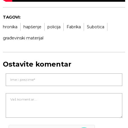
TAGOVI:
hronika
hapšenje
policija
Fabrika
Subotica
građevinski materijal
Ostavite komentar