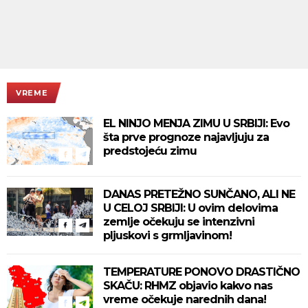
VREME
EL NINJO MENJA ZIMU U SRBIJI: Evo
šta prve prognoze najavljuju za
predstojeću zimu
DANAS PRETEŽNO SUNČANO, ALI NE
U CELOJ SRBIJI: U ovim delovima
zemlje očekuju se intenzivni
pljuskovi s grmljavinom!
TEMPERATURE PONOVO DRASTIČNO
SKAČU: RHMZ objavio kakvo nas
vreme očekuje narednih dana!