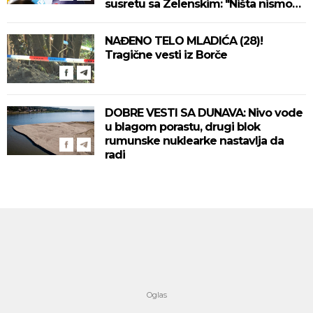
susretu sa Zelenskim: "Ništa nismo
izgubili, ne uvodimo sankcije Rusiji"
(VIDEO)
NAĐENO TELO MLADIĆA (28)!
Tragične vesti iz Borče
DOBRE VESTI SA DUNAVA: Nivo vode
u blagom porastu, drugi blok
rumunske nuklearke nastavlja da
radi