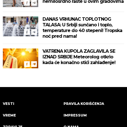
nemilosrdno raste u ovim gradovima
DANAS VRHUNAC TOPLOTNOG
TALASA: U Srbiji sunčano i toplo,
temperature do 40 stepeni! Tropska
noć pred nama!
VATRENA KUPOLA ZAGLAVILA SE
IZNAD SRBIJE Meteorolog otkrio
kada će konačno stići zahlađenje!
VESTI
PRAVILA KORIŠĆENJA
VREME
IMPRESSUM
ZDRAVLJE
O NAMA