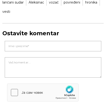
lančani sudar
Aleksinac
vozač
povređeni
hronika
vesti
Ostavite komentar