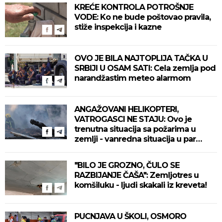
KREĆE KONTROLA POTROŠNJE
VODE: Ko ne bude poštovao pravila,
stiže inspekcija i kazne
OVO JE BILA NAJTOPLIJA TAČKA U
SRBIJI U OSAM SATI: Cela zemlja pod
narandžastim meteo alarmom
ANGAŽOVANI HELIKOPTERI,
VATROGASCI NE STAJU: Ovo je
trenutna situacija sa požarima u
zemlji - vanredna situacija u par
mesta!
"BILO JE GROZNO, ČULO SE
RAZBIJANJE ČAŠA": Zemljotres u
komšiluku - ljudi skakali iz kreveta!
PUCNJAVA U ŠKOLI, OSMORO