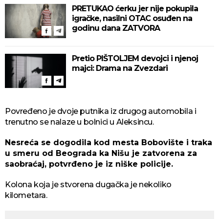
PRETUKAO ćerku jer nije pokupila
igračke, nasilni OTAC osuđen na
godinu dana ZATVORA
Pretio PIŠTOLJEM devojci i njenoj
majci: Drama na Zvezdari
Povređeno je dvoje putnika iz drugog automobila i
trenutno se nalaze u bolnici u Aleksincu.
Nesreća se dogodila kod mesta Bobovište i traka
u smeru od Beograda ka Nišu je zatvorena za
saobraćaj, potvrđeno je iz niške policije.
Kolona koja je stvorena dugačka je nekoliko
kilometara.