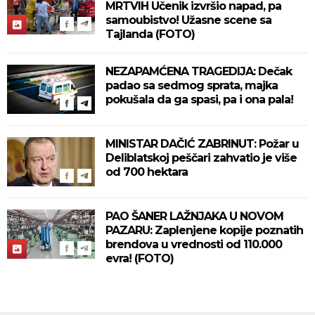
MRTVIH Učenik izvršio napad, pa
samoubistvo! Užasne scene sa
Tajlanda (FOTO)
NEZAPAMĆENA TRAGEDIJA: Dečak
padao sa sedmog sprata, majka
pokušala da ga spasi, pa i ona pala!
MINISTAR DAČIĆ ZABRINUT: Požar u
Deliblatskoj peščari zahvatio je više
od 700 hektara
PAO ŠANER LAŽNJAKA U NOVOM
PAZARU: Zaplenjene kopije poznatih
brendova u vrednosti od 110.000
evra! (FOTO)