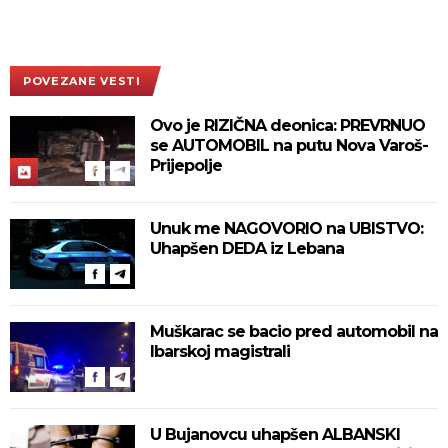
POVEZANE VESTI
Ovo je RIZIČNA deonica: PREVRNUO
se AUTOMOBIL na putu Nova Varoš-
Prijepolje
Unuk me NAGOVORIO na UBISTVO:
Uhapšen DEDA iz Lebana
Muškarac se bacio pred automobil na
Ibarskoj magistrali
U Bujanovcu uhapšen ALBANSKI