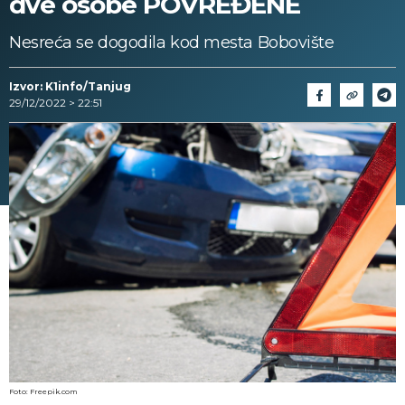
dve osobe POVREĐENE
Nesreća se dogodila kod mesta Bobovište
Izvor: K1info/Tanjug
29/12/2022 > 22:51
Foto: Freepik.com