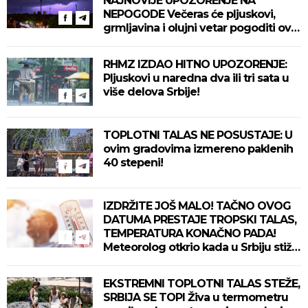
NAJNOVIJE UPOZORENJE NA
NEPOGODE Večeras će pljuskovi,
grmljavina i olujni vetar pogoditi ove
delove zemlje!
RHMZ IZDAO HITNO UPOZORENJE:
Pljuskovi u naredna dva ili tri sata u
više delova Srbije!
TOPLOTNI TALAS NE POSUSTAJE: U
ovim gradovima izmereno paklenih
40 stepeni!
IZDRŽITE JOŠ MALO! TAČNO OVOG
DATUMA PRESTAJE TROPSKI TALAS,
TEMPERATURA KONAČNO PADA!
Meteorolog otkrio kada u Srbiju stiže
zahlađenje!
EKSTREMNI TOPLOTNI TALAS STEŽE,
SRBIJA SE TOPI Živa u termometru