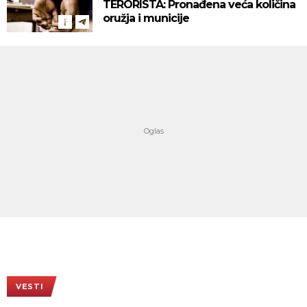
TERORISTA: Pronađena veća količina
oružja i municije
VESTI