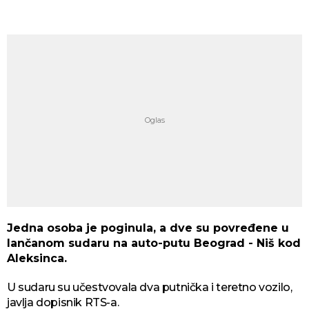
Jedna osoba je poginula, a dve su povređene u
lančanom sudaru na auto-putu Beograd - Niš kod
Aleksinca.
U sudaru su učestvovala dva putnička i teretno vozilo,
javlja dopisnik RTS-a.