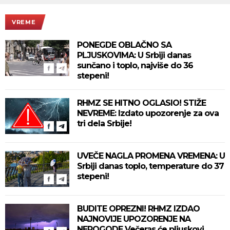
VREME
PONEGDE OBLAČNO SA
PLJUSKOVIMA: U Srbiji danas
sunčano i toplo, najviše do 36
stepeni!
RHMZ SE HITNO OGLASIO! STIŽE
NEVREME: Izdato upozorenje za ova
tri dela Srbije!
UVEČE NAGLA PROMENA VREMENA: U
Srbiji danas toplo, temperature do 37
stepeni!
BUDITE OPREZNI! RHMZ IZDAO
NAJNOVIJE UPOZORENJE NA
NEPOGODE Večeras će pljuskovi,