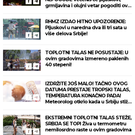
grmljavina i olujni vetar pogoditi ove
delove zemlje!
RHMZ IZDAO HITNO UPOZORENJE:
Pljuskovi u naredna dva ili tri sata u
više delova Srbije!
TOPLOTNI TALAS NE POSUSTAJE: U
ovim gradovima izmereno paklenih
40 stepeni!
IZDRŽITE JOŠ MALO! TAČNO OVOG
DATUMA PRESTAJE TROPSKI TALAS,
TEMPERATURA KONAČNO PADA!
Meteorolog otkrio kada u Srbiju stiže
zahlađenje!
EKSTREMNI TOPLOTNI TALAS STEŽE,
SRBIJA SE TOPI Živa u termometru
nemilosrdno raste u ovim gradovima