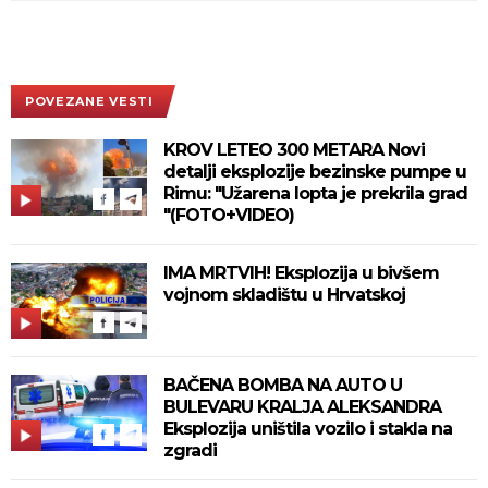
POVEZANE VESTI
KROV LETEO 300 METARA Novi
detalji eksplozije bezinske pumpe u
Rimu: "Užarena lopta je prekrila grad
"(FOTO+VIDEO)
IMA MRTVIH! Eksplozija u bivšem
vojnom skladištu u Hrvatskoj
BAČENA BOMBA NA AUTO U
BULEVARU KRALJA ALEKSANDRA
Eksplozija uništila vozilo i stakla na
zgradi