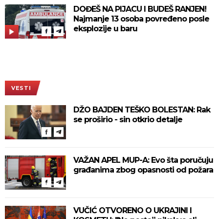
DOĐEŠ NA PIJACU I BUDEŠ RANJEN!
Najmanje 13 osoba povređeno posle
eksplozije u baru
VESTI
DŽO BAJDEN TEŠKO BOLESTAN: Rak
se proširio - sin otkrio detalje
VAŽAN APEL MUP-A: Evo šta poručuju
građanima zbog opasnosti od požara
VUČIĆ OTVORENO O UKRAJINI I