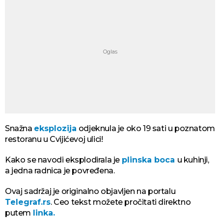
Snažna
eksplozija
odjeknula je oko 19 sati u poznatom
restoranu u Cvijićevoj ulici!
Kako se navodi eksplodirala je
plinska boca
u kuhinji,
a jedna radnica je povređena.
Ovaj sadržaj je originalno objavljen na portalu
Telegraf.rs
. Ceo tekst možete pročitati direktno
putem
linka.