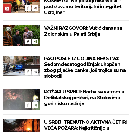
KOSMETU: "Ne postoji nikakvo ali -
podržavamo teritorijalni integritet
Ukrajine"
VAŽNI RAZGOVORI: Vučić danas sa
Zelenskim u Palati Srbija
PAO POSLE 12 GODINA BEKSTVA:
Sedamdesetogodišnjak uhapšen
zbog pljačke banke, još trojica su na
slobodi!
POŽARI U SRBIJI: Borba sa vatrom u
Deliblatskoj peščari, na Stolovima
gori nisko rastinje
U SRBIJI TRENUTNO AKTIVNA ČETIRI
VEĆA POŽARA: Najkritičnije u