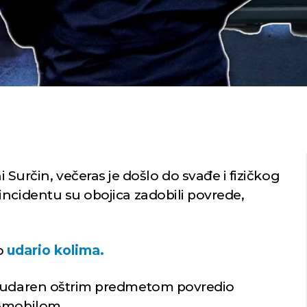
i Surčin, večeras je došlo do svađe i fizičkog
incidentu su obojica zadobili povrede,
o
udario kolima.
e udaren oštrim predmetom povredio
tomobilom.