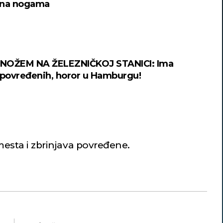
a na nogama
NOŽEM NA ŽELEZNIČKOJ STANICI: Ima
ovređenih, horor u Hamburgu!
mesta i zbrinjava povređene.