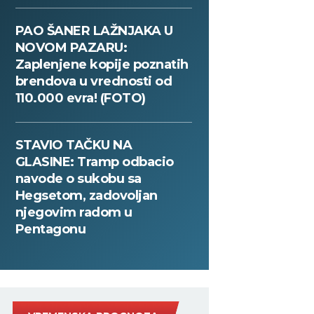
PAO ŠANER LAŽNJAKA U
NOVOM PAZARU:
Zaplenjene kopije poznatih
brendova u vrednosti od
110.000 evra! (FOTO)
STAVIO TAČKU NA
GLASINE: Tramp odbacio
navode o sukobu sa
Hegsetom, zadovoljan
njegovim radom u
Pentagonu