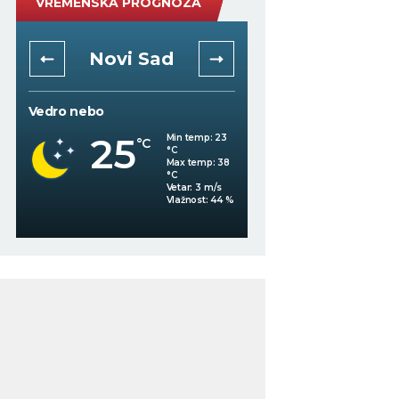
VREMENSKA PROGNOZA
Novi Sad
Niš
Vedro nebo
Mestimično oblačno
25
Min temp:
23
°C
23
°C
°C
Max temp:
38
°C
Vetar:
3
m/s
%
Vlažnost:
44
%