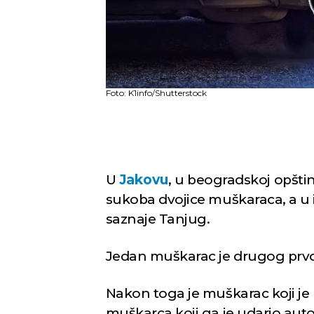
Foto: K1info/Shutterstock
U
Jakovu
, u beogradskoj opštin
sukoba dvojice muškaraca, a u 
saznaje Tanjug.
Jedan muškarac je drugog prv
Nakon toga je muškarac koji j
muškarca koji ga je udario au