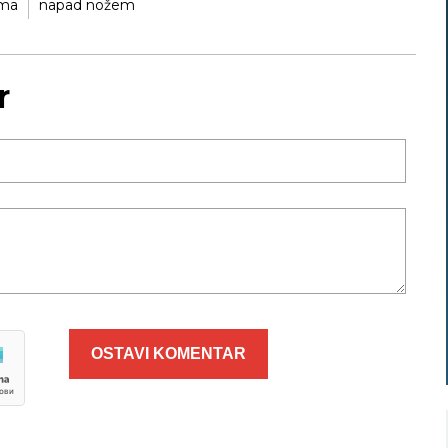
ima
napad nožem
r
OSTAVI KOMENTAR