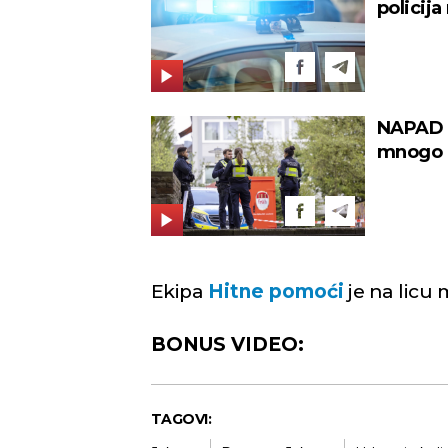
policij
NAPAD 
mnogo p
Ekipa
Hitne pomoći
je na licu 
BONUS VIDEO:
TAGOVI: