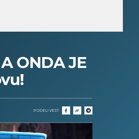
A ONDA JE
vu!
PODELI VEST: