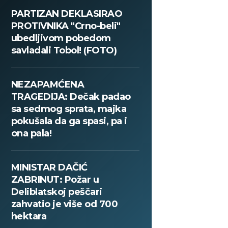
PARTIZAN DEKLASIRAO
PROTIVNIKA "Crno-beli"
ubedljivom pobedom
savladali Tobol! (FOTO)
NEZAPAMĆENA
TRAGEDIJA: Dečak padao
sa sedmog sprata, majka
pokušala da ga spasi, pa i
ona pala!
MINISTAR DAČIĆ
ZABRINUT: Požar u
Deliblatskoj peščari
zahvatio je više od 700
hektara